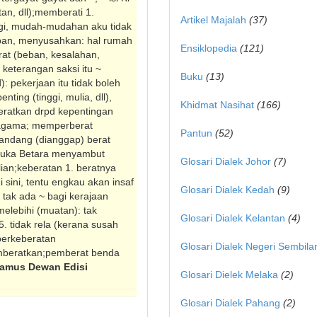
an, dll);memberati 1.
Artikel Majalah
(37)
gi, mudah-mudahan aku tidak
eban, menyusahkan: hal rumah
Ensiklopedia
(121)
rat (beban, kesalahan,
 keterangan saksi itu ~
Buku
(13)
pekerjaan itu tidak boleh
ing (tinggi, mulia, dll),
Khidmat Nasihat
(166)
eratkan drpd kepentingan
k agama; memperberat
Pantun
(52)
pandang (dianggap) berat
 paduka Betara menyambut
Glosari Dialek Johor
(7)
ian;keberatan 1. beratnya
i sini, tentu engkau akan insaf
Glosari Dialek Kedah
(9)
 tak ada ~ bagi kerajaan
melebihi (muatan): tak
Glosari Dialek Kelantan
(4)
. tidak rela (kerana susah
;berkeberatan
Glosari Dialek Negeri Sembila
mberatkan;pemberat benda
amus Dewan Edisi
Glosari Dielek Melaka
(2)
Glosari Dialek Pahang
(2)