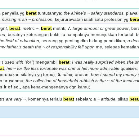
,
penyelia yg
berat
tuntutannya;
the airline’s ~ safety standards,
piawai
;
nursing is an ~ profession,
kejururawatan ialah satu profesion yg
bera
ight
,
berat
:
metric ~
,
berat
metrik;
7.
large amount or great power
, ber
sed
, beratnya keterangan bukti itu nampaknya menunjukkan tertuduh b
he field of education
, seorang yg penting dlm bidang pendidikan;
a deci
 my father’s death the ~ of responsibility fell upon me
, selepas kematia
; (
used with “for”
) mengambil
berat
:
I was really surprised when she s
at
;
his ~ for the less fortunate was one of his more admirable qualities,
merupakan sifatnya yg terpuji;
5.
affair,
urusan:
how I spend my money is
an urusanmu;
the collection of household rubbish is the ~ of the local co
s it of so.,
apa kena-mengenanya dgn kamu;
ts are very ~,
komennya terlalu
berat
sebelah;
a ~ attitude,
sikap
bera