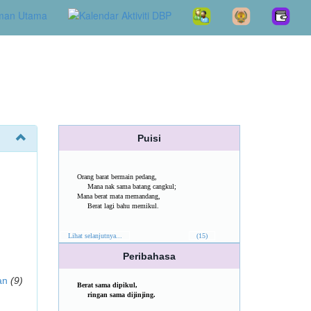
Puisi
Orang barat bermain pedang,
Mana nak sama batang cangkul;
Mana berat mata memandang,
Berat lagi bahu memikul.
Lihat selanjutnya...
(15)
Peribahasa
an
(9)
Berat sama dipikul,
ringan sama dijinjing.