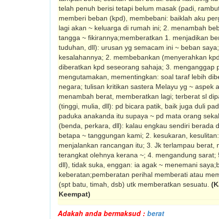
telah penuh berisi tetapi belum masak (padi, rambut
memberi beban (kpd), membebani: baiklah aku per
lagi akan ~ keluarga di rumah ini; 2. menambah b
tangga ~ fikirannya;memberatkan 1. menjadikan be
tuduhan, dll): urusan yg semacam ini ~ beban saya;
kesalahannya; 2. membebankan (menyerahkan kpd): 
diberatkan kpd seseorang sahaja; 3. menganggap pent
mengutamakan, mementingkan: soal taraf lebih dib
negara; tulisan kritikan sastera Melayu yg ~ aspe
menambah berat, memberatkan lagi; terberat sl di
(tinggi, mulia, dll): pd bicara patik, baik juga duli
paduka anakanda itu supaya ~ pd mata orang sekal
(benda, perkara, dll): kalau engkau sendiri berada d
betapa ~ tanggungan kami; 2. kesukaran, kesulitan:
menjalankan rancangan itu; 3. Jk terlampau berat, 
terangkat olehnya kerana ~; 4. mengandung sarat; 5
dll), tidak suka, enggan: ia agak ~ menemani saya
keberatan;pemberatan perihal memberati atau me
(spt batu, timah, dsb) utk memberatkan sesuatu.
(K
Keempat)
Adakah anda bermaksud :
berat