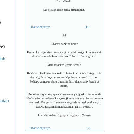
Bermaksud :
Suka duka sama-sama ditanggung.
)
Lihat selanjutnya...
(44)
94
Charity begin at home
26)
Urusan keluarga atau orang yang terdekat dengan kita haruslah
diutamakan sebelum mengambil berat halo rang lain.
lah
Membasahkan garam sendiri
He should look after his sick children first before flying off to
the neighbouring country to help those tsunami victims.
Perhaps someone should remind him that charity begin at
home.
Dia seharusnya menjaga anak-anaknya yang sakit itu terlebih
dahulu sebelum terbang kenegara jiran untuk membantu mangsa
matan
tsunami. Mungkin ada orang yang perlu mengingatkannya
bahawa janganlah membasahkan garam sendiri .
Peribahasa dan Ungkapan Inggeris - Melayu
Lihat selanjutnya...
(7)