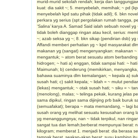
murid-murid sekolah rendah; kerja dan tanggungjaw
kuat: dia sakit ~; 5. menyebelah, memihak; ~ pd (
menyebelah kpd satu pihak (tidak adil); 6. bkn nove
perkara yg serius (spt pergolakan rumah tangga, per
‘Salina’ karya A. Samad Said ialah sebuah novel yg 
tidak boleh dianggap ringan atau kecil, serius: me
~; azab seksa yg ~; 8. bkn sikap (pendirian dsb) 
Affandi memberi perhatian yg ~ kpd masyarakat dlm 
makanan yg (sangat) mengenyangkan: makanan ~ 
mengantuk; ~ atom berat sesuatu atom berbanding
hidrogen; ~ hati a) enggan, tidak sampai hati: ~ h
Maimunah; b) cenderung (memikirkan, menyangka, d
bahawa suaminya dlm kemalangan; ~ kepala a) sukar
susah hati; c) sakit kepala; ~ lidah = ~ mulut pend
(lekas) mengantuk; ~ otak susah hati; ~ siku = ~ t
(menolong), malas; ~ telinga pekak, kurang jelas p
sama dipikul, ringan sama dijinjing prb baik buruk 
(semuafakat); berapa ~ mata memandang, ~ lagi b
susah orang yg melihat sesuatu kesusahan orang lai
yg menanggungnya; nan ~ tidak terpikul, nan ringan 
sangat tua dan lemah;berberat mempunyai berat: 
kilogram; memberat 1. menjadi berat: dia berasa se
tampak berat, seakan-akan berat: susu kambing itu t