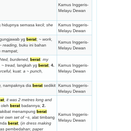
Kamus Inggeris-
Melayu Dewan
 hidupnya semasa kecil;
she
Kamus Inggeris-
Melayu Dewan
gungjawab yg
berat
;
~ work,
Kamus Inggeris-
 ~ reading,
buku ini bahan
Melayu Dewan
) mampat;
ghted, burdened,
berat
:
my
 ~ tread,
langkah yg
berat
;
4.
Kamus Inggeris-
orceful,
kuat:
a ~ punch,
Melayu Dewan
,
nampaknya dia
berat
sedikit
Kamus Inggeris-
Melayu Dewan
at
;
it was 2 metres long and
t oleh
berat
badannya;
2.
h akibat menampung
berat
Kamus Inggeris-
eir own set of ~s
, alat timbang
Melayu Dewan
enda
berat
; (
in dress making
pas pembedahan;
paper