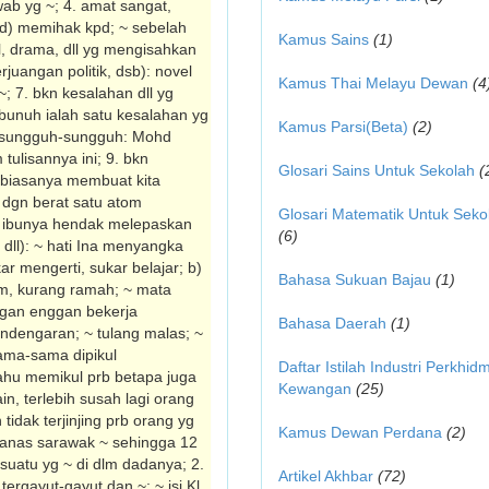
ab yg ~; 4. amat sangat,
kpd) memihak kpd; ~ sebelah
Kamus Sains
(1)
l, drama, dll yg mengisahkan
juangan politik, dsb): novel
Kamus Thai Melayu Dewan
(4
~; 7. bkn kesalahan dll yg
mbunuh ialah satu kesalahan yg
Kamus Parsi(Beta)
(2)
yg sungguh-sungguh: Mohd
tulisannya ini; 9. bkn
Glosari Sains Untuk Sekolah
(
biasanya membuat kita
 dgn berat satu atom
Glosari Matematik Untuk Seko
ati ibunya hendak melepaskan
(6)
ll): ~ hati Ina menyangka
 mengerti, sukar belajar; b)
Bahasa Sukuan Bajau
(1)
iam, kurang ramah; ~ mata
angan enggan bekerja
Bahasa Daerah
(1)
endengaran; ~ tulang malas; ~
sama-sama dipikul
Daftar Istilah Industri Perkhid
ahu memikul prb betapa juga
Kewangan
(25)
n, terlebih susah lagi orang
tidak terjinjing prb orang yg
Kamus Dewan Perdana
(2)
nanas sarawak ~ sehingga 12
suatu yg ~ di dlm dadanya; 2.
Artikel Akhbar
(72)
ergayut-gayut dan ~; ~ isi Kl