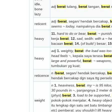
idle,
adj
berat
tulang,
berat
tangan,
berat
s
bone
lazy
adj
/
berat
, segan/ hendak bercakap,
b
reticent
seems ~ today,
nampaknya dia
berat
m
11.
hard to do or bear,
berat
:
~ punis
heavy
kerja
berat
;
12.
sad,
sedih:
with a ~ he
bacaan
berat
;
14.
(
of build
) besar;
15
adj
1.
weighty,
berat
:
the load was too
head feels ~,
kepala saya terasa
bera
heavy
large and powerful,
berat
:
~ weapons,
tumbukan yg kuat;
n
/
berat
, segan/ hendak bercakap,
be
reticence
hendak bercakap dgn saya ttg perseli
n
1.
heaviness
,
berat
:
my ~ is 95 kilos
30 pounds in
~, panjangnya 2 meter d
(
phys
)
berat
;
3.
load to be supported
,
weight
pokok-pokok menjalar;
4.
heavy objec
itu lengkap dgn satu set batu timbang
etc
) pemberat:
you shouldn’t lift heavy