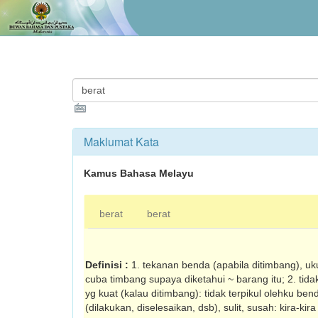
Maklumat Kata
Kamus Bahasa Melayu
berat
berat
Definisi :
1. tekanan benda (apabila ditimbang), u
cuba timbang supaya diketahui ~ barang itu; 2. ti
yg kuat (kalau ditimbang): tidak terpikul olehku bend
(dilakukan, diselesaikan, dsb), sulit, susah: kira-kir