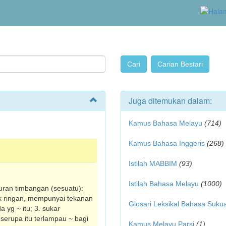
Juga ditemukan dalam:
Kamus Bahasa Melayu
(714)
Kamus Bahasa Inggeris
(268)
Istilah MABBIM
(93)
Istilah Bahasa Melayu
(1000)
kuran timbangan (sesuatu):
dak ringan, mempunyai tekanan
Glosari Leksikal Bahasa Suku
a yg ~ itu; 3. sukar
a serupa itu terlampau ~ bagi
Kamus Melayu Parsi
(1)