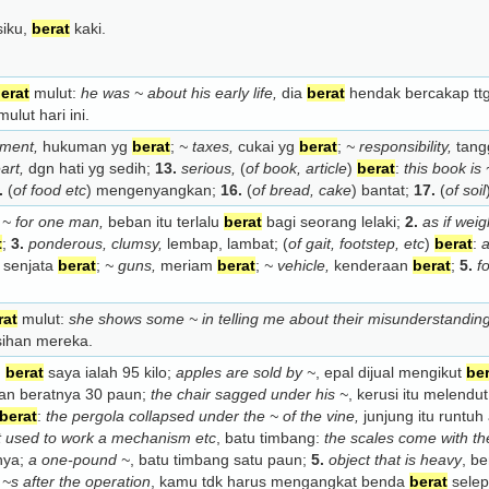
iku,
berat
kaki.
erat
mulut:
he was ~ about his early life,
dia
berat
hendak bercakap ttg
ulut hari ini.
hment,
hukuman yg
berat
;
~ taxes,
cukai yg
berat
;
~ responsibility,
tang
art,
dgn hati yg sedih;
13.
serious,
(
of book, article
)
berat
:
this book is
.
(
of food etc
) mengenyangkan;
16.
(
of bread, cake
) bantat;
17.
(
of soil
 ~ for one man,
beban itu terlalu
berat
bagi seorang lelaki;
2.
as if wei
t
;
3.
ponderous, clumsy,
lembap, lambat; (
of gait, footstep, etc
)
berat
:
a
senjata
berat
;
~ guns,
meriam
berat
;
~ vehicle,
kenderaan
berat
;
5.
f
rat
mulut:
she shows some ~ in telling me about their misunderstanding
sihan mereka.
,
berat
saya ialah 95 kilo;
apples are sold by ~
, epal dijual mengikut
ber
an beratnya 30 paun;
the chair sagged under his ~
, kerusi itu melendu
berat
:
the pergola collapsed under the ~ of the vine,
junjung itu runtu
t used to work a mechanism etc
, batu timbang:
the scales come with th
nya;
a one-pound ~
, batu timbang satu paun;
5.
object that is heavy
, b
 ~s after the operation
, kamu tdk harus mengangkat benda
berat
sele