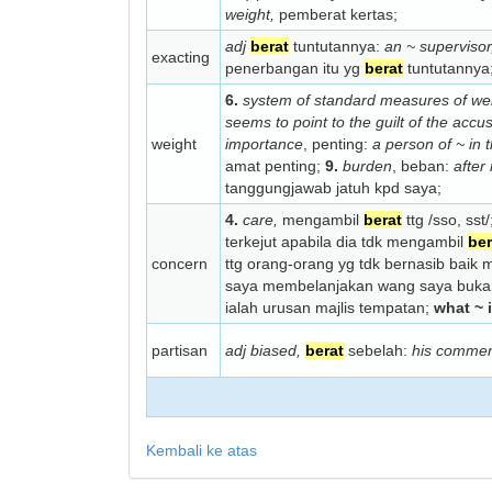
weight,
pemberat kertas;
adj
berat
tuntutannya:
an ~ supervisor
exacting
penerbangan itu yg
berat
tuntutannya
6.
system of standard measures of we
seems to point to the guilt of the accu
weight
importance
, penting:
a person of ~ in t
amat penting;
9.
burden
, beban:
after
tanggungjawab jatuh kpd saya;
4.
care,
mengambil
berat
ttg /sso, sst/
terkejut apabila dia tdk mengambil
ber
concern
ttg orang-orang yg tdk bernasib baik 
saya membelanjakan wang saya buk
ialah urusan majlis tempatan;
what ~ i
partisan
adj biased,
berat
sebelah:
his commen
Kembali ke atas