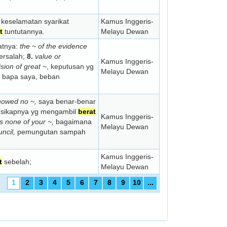
 keselamatan syarikat
Kamus Inggeris-
t
tuntutannya.
Melayu Dewan
atnya:
the ~ of the evidence
ersalah;
8.
value or
Kamus Inggeris-
sion of great ~
, keputusan yg
Melayu Dewan
n bapa saya, beban
howed no ~,
saya benar-benar
sikapnya yg mengambil
berat
Kamus Inggeris-
 none of your ~,
bagaimana
Melayu Dewan
uncil,
pemungutan sampah
Kamus Inggeris-
t
sebelah;
Melayu Dewan
1
2
3
4
5
6
7
8
9
10
...