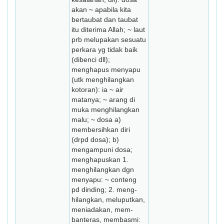
akan ~ apabila kita
bertaubat dan taubat
itu diterima Allah; ~ laut
prb melupakan sesuatu
perkara yg tidak baik
(dibenci dll);
menghapus menyapu
(utk menghilangkan
kotoran): ia ~ air
matanya; ~ arang di
muka menghilangkan
malu; ~ dosa a)
membersih­kan diri
(drpd dosa); b)
mengampuni dosa;
menghapuskan 1.
menghilangkan dgn
me­nyapu: ~ conteng
pd dinding; 2. meng­
hilangkan, meluputkan,
meniadakan, mem­
banteras, membasmi: