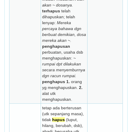
akan ~ dosanya.
terhapus
telah
dihapuskan; telah
lenyap:
Mereka
percaya bahawa dgn
berbuat demikian, dosa
mereka akan ~.
penghapusan
perbuatan, usaha dsb
menghapuskan:
~
rumpai dpt dilakukan
secara menyemburnya
dgn racun rumpai.
penghapus
1.
orang
yg menghapuskan.
2.
alat utk
menghapuskan.
tetap ada berterusan
(utk sepanjang masa),
tidak
hapus
(luput,
hilang, berubah, dsb),
abadi: berusaha utk