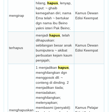
hilang,
hapus
, lenyap,
luput: ~ ghaib
kemegahan diri; nama
Kamus Dewan
mengirap
Ema telah ~ bertukar
Edisi Keempat
dgn nama ibu Beino
yakni isteri Pak Beino;
menjadi
hapus
, telah
dihapuskan:
sebilangan besar anak
Kamus Dewan
terhapus
bumiputera ~ akibat
Edisi Keempat
perbuatan kejam kaum
penjajah;
1 menjadikan
hapus
;
menghilangkan dgn
menggosok dll: ~
conteng di dinding. 2
menjadikan tiada;
meniadakan;
menghilangkan;
melenyapkan;
membasmi (penyakit):
Kamus Pelajar
menghapuskan