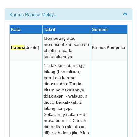
Kamus Bahasa Melayu
Kata
Takrif
Sumber
Membuang atau
memusnahkan sesuatu
hapus
(delete)
Kamus Komputer
objek daripada
kedudukannya.
1 tidak kelihatan lagi;
hilang (bkn tulisan,
parut dll) kerana
digosok dsb: Tanda
hitam pd pakaiannya
tidak akan ~ walaupun
dicuci berkali-kali. 2
hilang; lenyap:
Sekaliannya akan ~ dr
muka bumi ini. 3 telah
dimaafkan (bkn dosa
dll): ~lah dosa jika Allah