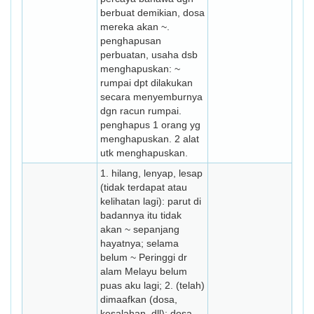
berbuat demikian, dosa
mereka akan ~.
penghapusan
perbuatan, usaha dsb
menghapuskan: ~
rumpai dpt dilakukan
secara menyemburnya
dgn racun rumpai.
penghapus 1 orang yg
menghapuskan. 2 alat
utk menghapuskan.
1. hilang, lenyap, lesap
(tidak terdapat atau
kelihatan lagi): parut di
badannya itu tidak
akan ~ sepanjang
hayatnya; selama
belum ~ Peringgi dr
alam Melayu belum
puas aku lagi; 2. (telah)
dimaafkan (dosa,
kesalahan, dll): dosa