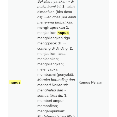
Sekaliannya akan ~ dr
muka bumi ini.
3.
telah
dimaafkan (bkn dosa
dll):
~lah dosa jika Allah
menerima taubat kita.
menghapuskan
1.
menjadikan
hapus
;
menghilangkan dgn
menggosok dll:
~
conteng di dinding.
2.
menjadikan tiada;
meniadakan;
menghilangkan;
melenyapkan;
membasmi (penyakit):
Mereka berunding dan
hapus
Kamus Pelajar
mencari ikhtiar utk
menghalau dan ~
semua tikus itu.
3.
memberi ampun;
memaafkan;
mengampunkan:
Mudah-mudahan Allah