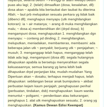
hayatnya; selama belum ~ Peringgi dr alam Melayu belum
puas aku lagi; 2. (telah) dimaafkan (dosa, kesalahan, dll):
dosa akan ~ apabila kita bertaubat dan taubat itu diterima
Allah; ~ laut prb melupakan sesuatu perkara yg tidak baik
(dibenci dll); menghapus menyapu (utk menghilangkan
kotoran): ia ~ air matanya; ~ arang di muka menghilangkan
malu; ~ dosa a) membersih­kan diri (drpd dosa); b)
mengampuni dosa; menghapuskan 1. menghilangkan dgn
me­nyapu: ~ conteng pd dinding; 2. meng­hilangkan,
meluputkan, meniadakan, mem­banteras, membasmi: ada
beberapa jalan utk ~ penyakit; berjuang utk ~ penjajahan; ~
musuh; 3. menganggap telah hapus, meng­ang­gap telah
tidak ada lagi, mengampuni (dosa dll): segala hutangnya
dihapuskan apabila ia bersetuju menyerah­kan segala
kekuasa­annya; semua barang yg lama lebih baik
dihapuskan drpd perjanjian kita; mudah-mudahan Yang
Dipertuan akan ~ dosaku; terhapus menjadi hapus, telah
dihapuskan: sebilangan besar anak bumiputera ~ akibat
perbuatan kejam kaum penjajah; penghapusan perihal
(perbuatan, tindakan, dsb) menghapuskan: kaum wanita
menuntut ~ poligami; ~ penderitaan atau kekurangan;
penghapus 1. alat utk menghapuskan se­suatu; 2. orang yg
menghapuskan.
(Kamus Dewan Edisi Keempat)