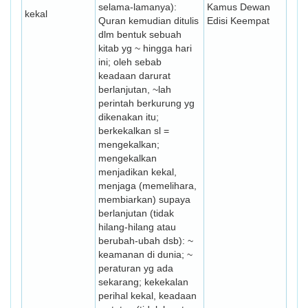
selama-lamanya):
Kamus Dewan
kekal
Quran kemudian ditulis
Edisi Keempat
dlm bentuk sebuah
kitab yg ~ hingga hari
ini; oleh sebab
keadaan darurat
berlanjutan, ~lah
perintah berkurung yg
dikenakan itu;
berkekalkan sl =
mengekalkan;
mengekalkan
menjadikan kekal,
menjaga (memelihara,
membiarkan) supaya
berlan­jutan (tidak
hilang-hilang atau
berubah-ubah dsb): ~
keamanan di dunia; ~
peraturan yg ada
sekarang; kekekalan
perihal kekal, keadaan