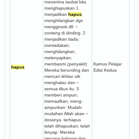
menerima taubat kita.
menghapuskan 1
menjadikan
hapus
;
menghilangkan dgn
menggosok dll: ~
conteng di dinding. 2
menjadikan tiada;
meniadakan;
menghilangkan;
melenyapkan;
membasmi (penyakit):
Kamus Pelajar
hapus
Mereka berunding dan
Edisi Kedua
mencari ikhtiar utk
menghalau dan ~
semua tikus itu. 3
memberi ampun;
memaafkan; meng­
ampunkan: Mudah-
mudahan Allah akan ~
dosanya. terhapus
telah dihapuskan; telah
lenyap: Mereka
percaya bahawa dgn