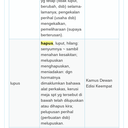
yg tetap (tidak luput,
berubah, dsb) selama-
lamanya; pengekalan
perihal (usaha dsb)
mengekal­kan,
pemeliharaan (supaya
berterusan).
hapus
, luput, hilang:
senyumnya ~ sambil
menahan kesakitan;
melupuskan
menghapuskan,
meniadakan: dgn
hormatnya
Kamus Dewan
lupus
dimaklumkan bahawa
Edisi Keempat
alat perkakas, kerusi
meja spt yg tersebut di
bawah telah dilupuskan
atau dihapus kira;
pelupusan perihal
(perbuatan dsb)
melupus­kan.