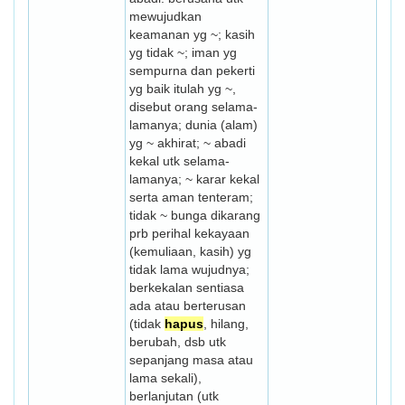
mewujudkan
keamanan yg ~; kasih
yg tidak ~; iman yg
sempurna dan pekerti
yg baik itulah yg ~,
disebut orang selama-
lamanya; dunia (alam)
yg ~ akhirat; ~ abadi
kekal utk selama-
lamanya; ~ karar kekal
serta aman tenteram;
tidak ~ bunga dikarang
prb perihal kekayaan
(kemuliaan, kasih) yg
tidak lama wujudnya;
berkekalan sentiasa
ada atau berterusan
(tidak
hapus
, hilang,
berubah, dsb utk
sepan­jang masa atau
lama sekali),
berlanjutan (utk