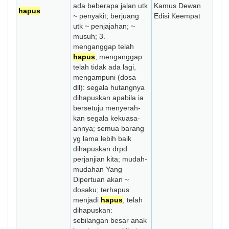
ada beberapa jalan utk
Kamus Dewan
hapus
~ penyakit; berjuang
Edisi Keempat
utk ~ penjajahan; ~
musuh; 3.
menganggap telah
hapus
, meng­ang­gap
telah tidak ada lagi,
mengampuni (dosa
dll): segala hutangnya
dihapuskan apabila ia
bersetuju menyerah­
kan segala kekuasa­
annya; semua barang
yg lama lebih baik
dihapuskan drpd
perjanjian kita; mudah-
mudahan Yang
Dipertuan akan ~
dosaku; terhapus
menjadi
hapus
, telah
dihapuskan:
sebilangan besar anak