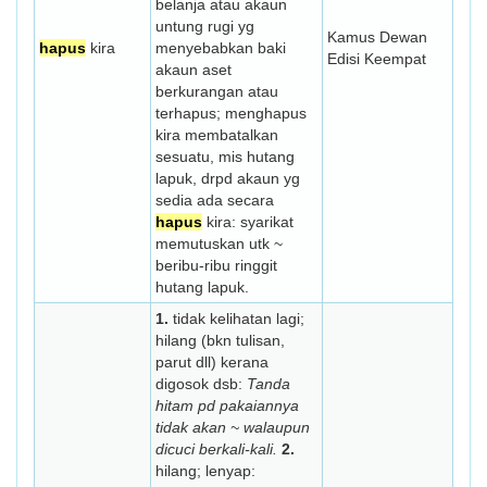
belanja atau akaun
untung rugi yg
Kamus Dewan
hapus
kira
menyebabkan baki
Edisi Keempat
akaun aset
berkurangan atau
terhapus; menghapus
kira membatalkan
sesuatu, mis hutang
lapuk, drpd akaun yg
sedia ada secara
hapus
kira: syarikat
memutuskan utk ~
beribu-ribu ringgit
hutang lapuk.
1.
tidak kelihatan lagi;
hilang (bkn tulisan,
parut dll) kerana
digosok dsb:
Tanda
hitam pd pakaiannya
tidak akan ~ walaupun
dicuci berkali-kali.
2.
hilang; lenyap: