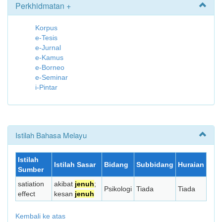
Perkhidmatan +
Korpus
e-Tesis
e-Jurnal
e-Kamus
e-Borneo
e-Seminar
i-Pintar
Istilah Bahasa Melayu
Istilah
Istilah Sasar
Bidang
Subbidang
Huraian
Sumber
satiation
akibat
jenuh
;
Psikologi
Tiada
Tiada
effect
kesan
jenuh
Kembali ke atas