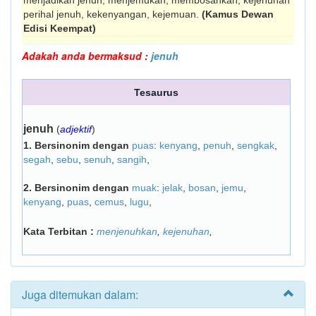
menjadikan jenuh, men­jemu­kan, membosankan; kejenuhan
perihal jenuh, kekenyangan, ke­jemuan.
(Kamus Dewan
Edisi Keempat)
Adakah anda bermaksud :
jenuh
Tesaurus
jenuh
(
adjektif
)
1.
Bersinonim dengan
puas
:
kenyang
,
penuh
,
sengkak
,
segah
,
sebu
,
senuh
,
sangih
,
2.
Bersinonim dengan
muak
:
jelak
,
bosan
,
jemu
,
kenyang
,
puas
,
cemus
,
lugu
,
Kata Terbitan :
menjenuhkan
,
kejenuhan
,
Juga ditemukan dalam: