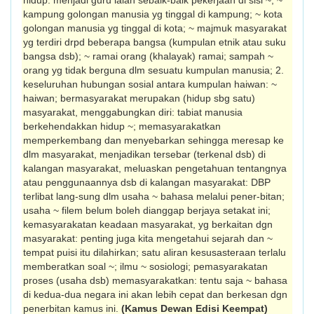
hidup: menjadi guru ialah sebaik-baik pekerjaan di sisi ~; ~
kampung golongan manusia yg tinggal di kampung; ~ kota
golongan manusia yg tinggal di kota; ~ majmuk masyarakat
yg terdiri drpd beberapa bangsa (kumpulan etnik atau suku
bangsa dsb); ~ ramai orang (khalayak) ramai; sampah ~
orang yg tidak berguna dlm sesuatu kumpulan manusia; 2.
keseluruhan hubungan sosial antara kumpulan haiwan: ~
haiwan; bermasyarakat merupakan (hidup sbg satu)
masyarakat, menggabungkan diri: tabiat manusia
berkehendakkan hidup ~; memasyarakatkan
memperkembang dan menyebarkan sehingga meresap ke
dlm ma­syarakat, menjadikan tersebar (terkenal dsb) di
kalangan masyarakat, meluaskan penge­tahuan tentangnya
atau penggunaannya dsb di kalangan masyarakat: DBP
terlibat lang-sung dlm usaha ~ bahasa melalui pener-bitan;
usaha ~ filem belum boleh dianggap berjaya setakat ini;
kemasyarakatan keadaan masyarakat, yg berkaitan dgn
masyarakat: penting juga kita mengetahui sejarah dan ~
tempat puisi itu dilahirkan; satu aliran kesusasteraan terlalu
memberatkan soal ~; ilmu ~ sosiologi; pemasyarakatan
proses (usaha dsb) mema­syarakatkan: tentu saja ~ bahasa
di kedua-dua negara ini akan lebih cepat dan berkesan dgn
penerbitan kamus ini.
(Kamus Dewan Edisi Keempat)