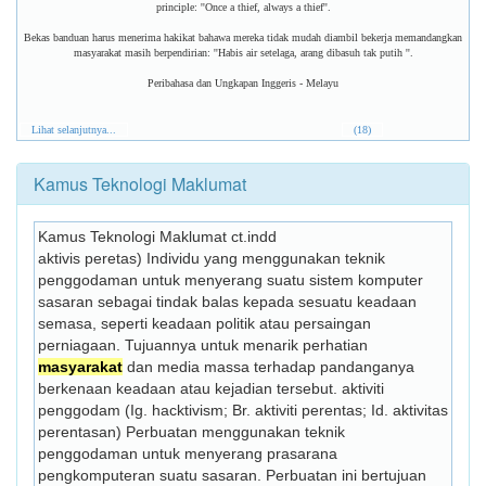
principle: ''Once a thief, always a thief''.
Bekas banduan harus menerima hakikat bahawa mereka tidak mudah diambil bekerja memandangkan
masyarakat masih berpendirian: ''Habis air setelaga, arang dibasuh tak putih ''.
Peribahasa dan Ungkapan Inggeris - Melayu
Lihat selanjutnya...
(18)
Kamus Teknologi Maklumat
Kamus Teknologi Maklumat ct.indd
aktivis peretas) Individu yang menggunakan teknik 
penggodaman untuk menyerang suatu sistem komputer 
sasaran sebagai tindak balas kepada sesuatu keadaan 
semasa, seperti keadaan politik atau persaingan 
perniagaan. Tujuannya untuk menarik perhatian 
masyarakat
 dan media massa terhadap pandanganya 
berkenaan keadaan atau kejadian tersebut. aktiviti 
penggodam (Ig. hacktivism; Br. aktiviti perentas; Id. aktivitas 
perentasan) Perbuatan menggunakan teknik 
penggodaman untuk menyerang prasarana 
pengkomputeran suatu sasaran. Perbuatan ini bertujuan 