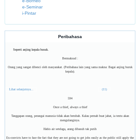
e-Borneo
e-Seminar
i-Pintar
Peribahasa
Seperti anjing kepala busuk.
Bermaksud :
Orang yang sangat dibenci oleh masyarakat. (Peribahasa lain yang sama makna: Bagai anjing buruk
kepala).
Lihat selanjutnya...
(11)
594
Once a thief, always a thief
Tanggapan orang, perangai manusia tidak akan berubah. Kalau pernah buat jahat, ia tentu akan
mengulanginya.
Habis air setelaga, arang dibasuh tak putih
Ex-convicts have to face the fact that they are not going to get jobs easily as the public still apply the