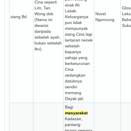
Cina seperti
anak Ah
Lim, Tan,
Glos
Lasak.
Wong dsb.
Novel
Leks
siang Bd
Keluarganya
(Nama ini
Ngoncong
Bah
pun tidak
diwarisi
Suk
mempunyak
daripada
siang Cina lagi
sebelah ayah,
lantaran nenek
bukan sebelah
sebelah
ibu).
bapanya
sahaja yang
berketurunan
Cina
sedangkan
datuknya
sendiri
memang
Dayak jati.
Bagi
masyarakat
Kadazan,
pantang-
larang semasa