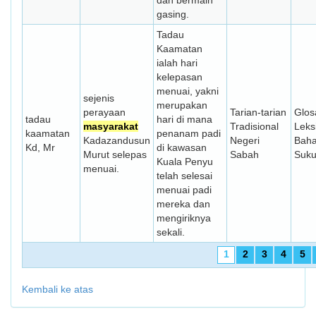
dan bermain
gasing.
Tadau
Kaamatan
ialah hari
kelepasan
menuai, yakni
sejenis
merupakan
perayaan
Tarian-tarian
Glos
tadau
hari di mana
masyarakat
Tradisional
Leks
kaamatan
penanam padi
Kadazandusun
Negeri
Bah
Kd, Mr
di kawasan
Murut selepas
Sabah
Suk
Kuala Penyu
menuai.
telah selesai
menuai padi
mereka dan
mengiriknya
sekali.
1
2
3
4
5
Kembali ke atas