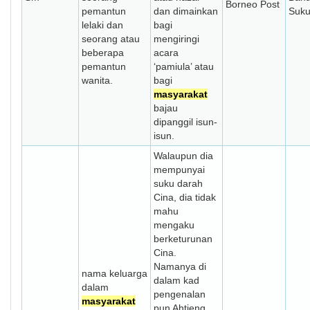
Borneo Post
pemantun
dan dimainkan
Suk
lelaki dan
bagi
seorang atau
mengiringi
beberapa
acara
pemantun
‘pamiula’ atau
wanita.
bagi
masyarakat
bajau
dipanggil isun-
isun.
Walaupun dia
mempunyai
suku darah
Cina, dia tidak
mahu
mengaku
berketurunan
Cina.
Namanya di
nama keluarga
dalam kad
dalam
pengenalan
masyarakat
pun Ahtieng