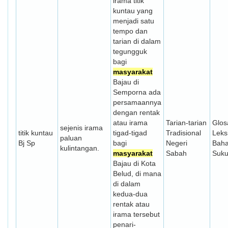
irama titik
kuntau yang
menjadi satu
tempo dan
tarian di dalam
tegungguk
bagi
masyarakat
Bajau di
Semporna ada
persamaannya
dengan rentak
atau irama
Tarian-tarian
Glos
sejenis irama
titik kuntau
tigad-tigad
Tradisional
Leks
paluan
Bj Sp
bagi
Negeri
Bah
kulintangan.
masyarakat
Sabah
Suk
Bajau di Kota
Belud, di mana
di dalam
kedua-dua
rentak atau
irama tersebut
penari-