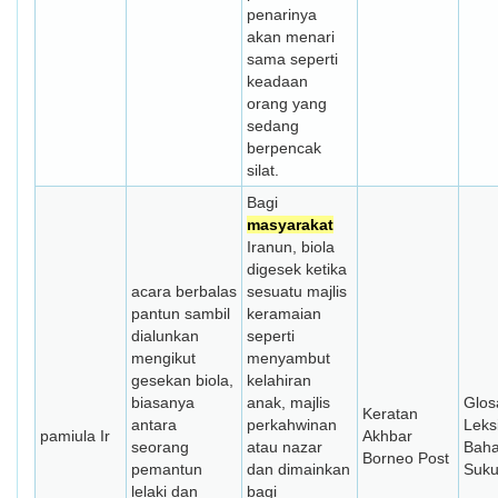
penarinya
akan menari
sama seperti
keadaan
orang yang
sedang
berpencak
silat.
Bagi
masyarakat
Iranun, biola
digesek ketika
acara berbalas
sesuatu majlis
pantun sambil
keramaian
dialunkan
seperti
mengikut
menyambut
gesekan biola,
kelahiran
biasanya
anak, majlis
Glos
Keratan
antara
perkahwinan
Leks
pamiula Ir
Akhbar
seorang
atau nazar
Bah
Borneo Post
pemantun
dan dimainkan
Suk
lelaki dan
bagi