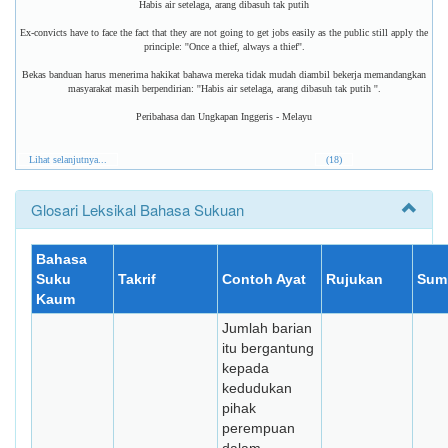
Habis air setelaga, arang dibasuh tak putih
Ex-convicts have to face the fact that they are not going to get jobs easily as the public still apply the
principle: ''Once a thief, always a thief''.
Bekas banduan harus menerima hakikat bahawa mereka tidak mudah diambil bekerja memandangkan
masyarakat masih berpendirian: ''Habis air setelaga, arang dibasuh tak putih ''.
Peribahasa dan Ungkapan Inggeris - Melayu
Lihat selanjutnya...
(18)
Glosari Leksikal Bahasa Sukuan
Bahasa
Suku
Takrif
Contoh Ayat
Rujukan
Sum
Kaum
Jumlah barian
itu bergantung
kepada
kedudukan
pihak
perempuan