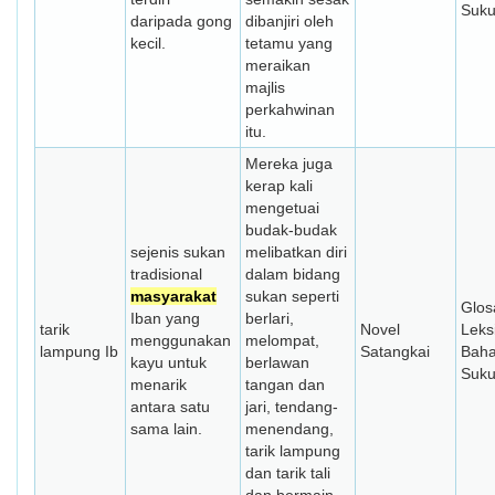
Suk
daripada gong
dibanjiri oleh
kecil.
tetamu yang
meraikan
majlis
perkahwinan
itu.
Mereka juga
kerap kali
mengetuai
budak-budak
sejenis sukan
melibatkan diri
tradisional
dalam bidang
masyarakat
sukan seperti
Glos
Iban yang
berlari,
tarik
Novel
Leks
menggunakan
melompat,
lampung Ib
Satangkai
Bah
kayu untuk
berlawan
Suk
menarik
tangan dan
antara satu
jari, tendang-
sama lain.
menendang,
tarik lampung
dan tarik tali