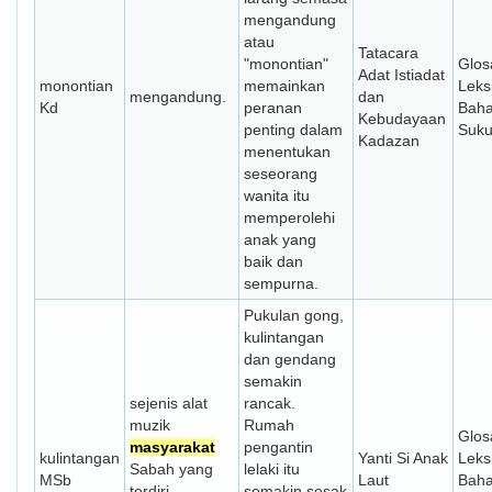
mengandung
atau
Tatacara
"monontian"
Glos
Adat Istiadat
monontian
memainkan
Leks
mengandung.
dan
Kd
peranan
Bah
Kebudayaan
penting dalam
Suk
Kadazan
menentukan
seseorang
wanita itu
memperolehi
anak yang
baik dan
sempurna.
Pukulan gong,
kulintangan
dan gendang
semakin
sejenis alat
rancak.
muzik
Rumah
Glos
masyarakat
pengantin
kulintangan
Yanti Si Anak
Leks
Sabah yang
lelaki itu
MSb
Laut
Bah
terdiri
semakin sesak