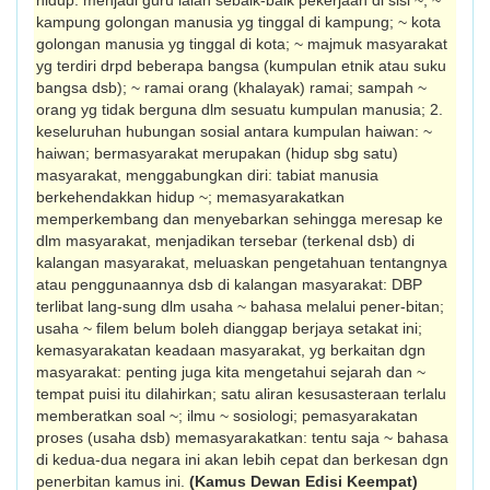
hidup: menjadi guru ialah sebaik-baik pekerjaan di sisi ~; ~
kampung golongan manusia yg tinggal di kampung; ~ kota
golongan manusia yg tinggal di kota; ~ majmuk masyarakat
yg terdiri drpd beberapa bangsa (kumpulan etnik atau suku
bangsa dsb); ~ ramai orang (khalayak) ramai; sampah ~
orang yg tidak berguna dlm sesuatu kumpulan manusia; 2.
keseluruhan hubungan sosial antara kumpulan haiwan: ~
haiwan; bermasyarakat merupakan (hidup sbg satu)
masyarakat, menggabungkan diri: tabiat manusia
berkehendakkan hidup ~; memasyarakatkan
memperkembang dan menyebarkan sehingga meresap ke
dlm ma­syarakat, menjadikan tersebar (terkenal dsb) di
kalangan masyarakat, meluaskan penge­tahuan tentangnya
atau penggunaannya dsb di kalangan masyarakat: DBP
terlibat lang-sung dlm usaha ~ bahasa melalui pener-bitan;
usaha ~ filem belum boleh dianggap berjaya setakat ini;
kemasyarakatan keadaan masyarakat, yg berkaitan dgn
masyarakat: penting juga kita mengetahui sejarah dan ~
tempat puisi itu dilahirkan; satu aliran kesusasteraan terlalu
memberatkan soal ~; ilmu ~ sosiologi; pemasyarakatan
proses (usaha dsb) mema­syarakatkan: tentu saja ~ bahasa
di kedua-dua negara ini akan lebih cepat dan berkesan dgn
penerbitan kamus ini.
(Kamus Dewan Edisi Keempat)