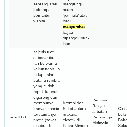
seorang atau
mengiringi
beberapa
acara
pemantun
‘pamiula’ atau
wanita.
bagi
masyarakat
bajau
dipanggil isun-
isun.
sejenis ulat
sebesar ibu
jari berwarna
kekuningan. Ia
hidup dalam
batang rumbia
yang sudah
reput. Ia enak
digoreng dan
Pedoman
mempunyai
Krombi dan
Rakyat
banyak khasiat
Sokot antara
Glos
Jabatan
terutamanya
makanan
Leks
sokot Bd
Penerangan
protin.(sokot
eksotik di
Bah
Malaysia
disebut di
Pasar Minggu
Suk