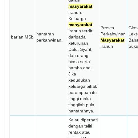
dalam
masyarakat
Iranun.
Keluarga
masyarakat
Proses
Glos
Iranun terdiri
hantaran
Perkahwinan
Leks
barian MSb
daripada
perkahwinan.
Masyarakat
Bah
keturunan
Iranun
Suk
Datu, Syarif,
dan orang
biasa serta
hamba abdi.
Jika
kedudukan
keluarga pihak
perempuan itu
tinggi maka
tinggilah pula
hantarannya.
Kalau diperhati
dengan teliti
rentak atau