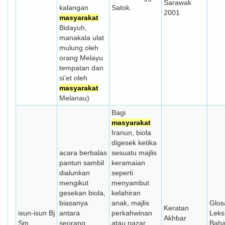
Sarawak
kalangan
Satok.
2001
masyarakat
Bidayuh,
manakala ulat
mulung oleh
orang Melayu
tempatan dan
si’et oleh
masyarakat
Melanau)
Bagi
masyarakat
Iranun, biola
digesek ketika
acara berbalas
sesuatu majlis
pantun sambil
keramaian
dialunkan
seperti
mengikut
menyambut
gesekan biola,
kelahiran
biasanya
anak, majlis
Glos
Keratan
isun-isun Bj
antara
perkahwinan
Leks
Akhbar
Sm
seorang
atau nazar
Bah