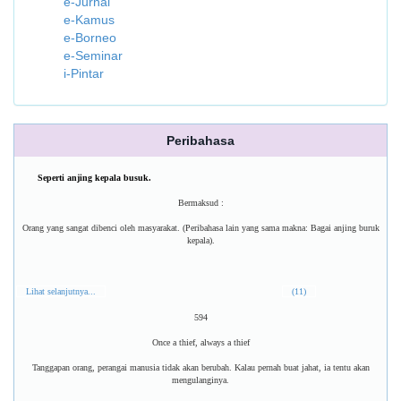
e-Jurnal
e-Kamus
e-Borneo
e-Seminar
i-Pintar
Peribahasa
Seperti anjing kepala busuk.
Bermaksud :
Orang yang sangat dibenci oleh masyarakat. (Peribahasa lain yang sama makna: Bagai anjing buruk
kepala).
Lihat selanjutnya...
(11)
594
Once a thief, always a thief
Tanggapan orang, perangai manusia tidak akan berubah. Kalau pernah buat jahat, ia tentu akan
mengulanginya.