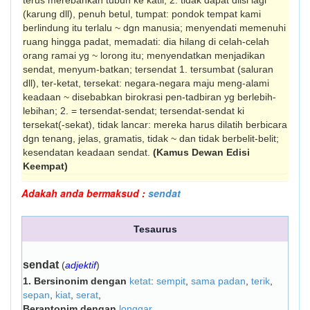
terus merebahkan tubuh ke katil; 2. tidak dapat diisi lagi
(karung dll), penuh betul, tumpat: pondok tempat kami
berlindung itu terlalu ~ dgn manusia; menyendati memenuhi
ruang hingga padat, memadati: dia hilang di celah-celah
orang ramai yg ~ lorong itu; menyendatkan menjadikan
sendat, me­nyum-batkan; tersendat 1. tersumbat (saluran
dll), ter-ketat, tersekat: negara-negara maju meng-alami
keadaan ~ disebabkan birokrasi pen-tadbiran yg berlebih-
lebihan; 2. = tersendat-sendat; tersendat-sendat ki
tersekat(-sekat), tidak lancar: mereka harus dilatih berbicara
dgn tenang, jelas, gramatis, tidak ~ dan tidak berbelit-belit;
kesendatan keadaan sendat.
(Kamus Dewan Edisi
Keempat)
Adakah anda bermaksud :
sendat
Tesaurus
sendat
(
adjektif
)
1.
Bersinonim dengan
ketat
:
sempit
,
sama padan
,
terik
,
sepan
,
kiat
,
serat
,
Berantonim dengan
longgar