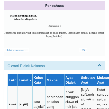
Peribahasa
Masuk ke telinga kanan,
keluar ke telinga kiri.
Bermaksud :
Nasihat atau pelajaran yang tidak dimasukkan ke dalam ingatan. (Bandingkan dengan: Longgar sendat,
lapang bertukul).
Lihat selanjutnya...
(2)
Glosari Dialek Kelantan
Kelas
Ayat
Sebutan
Maksu
Entri
Fonetik
Makna
Kata
Dialek
Ayat
Ayat
[ki.jA/
Ketat
Kiyak
suN.goh
sunggu
berkenaan
sunggoh
slu.wA ni
seluar
kata
pakaian
sluwa ni,
kiyak
[ki.jA/]
n/
ni, nak
adjektif
yang
nok jale