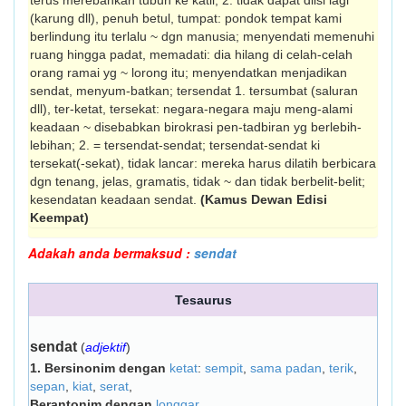
terus merebahkan tubuh ke katil; 2. tidak dapat diisi lagi
(karung dll), penuh betul, tumpat: pondok tempat kami
berlindung itu terlalu ~ dgn manusia; menyendati memenuhi
ruang hingga padat, memadati: dia hilang di celah-celah
orang ramai yg ~ lorong itu; menyendatkan menjadikan
sendat, me­nyum-batkan; tersendat 1. tersumbat (saluran
dll), ter-ketat, tersekat: negara-negara maju meng-alami
keadaan ~ disebabkan birokrasi pen-tadbiran yg berlebih-
lebihan; 2. = tersendat-sendat; tersendat-sendat ki
tersekat(-sekat), tidak lancar: mereka harus dilatih berbicara
dgn tenang, jelas, gramatis, tidak ~ dan tidak berbelit-belit;
kesendatan keadaan sendat.
(Kamus Dewan Edisi
Keempat)
Adakah anda bermaksud :
sendat
Tesaurus
sendat
(
adjektif
)
1.
Bersinonim dengan
ketat
:
sempit
,
sama padan
,
terik
,
sepan
,
kiat
,
serat
,
Berantonim dengan
longgar