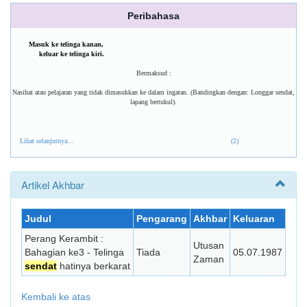
Peribahasa
Masuk ke telinga kanan,
keluar ke telinga kiri.
Bermaksud :
Nasihat atau pelajaran yang tidak dimasukkan ke dalam ingatan. (Bandingkan dengan: Longgar sendat,
lapang bertukul).
Lihat selanjutnya...
(2)
Artikel Akhbar
Judul
Pengarang
Akhbar
Keluaran
Perang Kerambit :
Utusan
Bahagian ke3 - Telinga
Tiada
05.07.1987
Zaman
sendat
hatinya berkarat
Kembali ke atas