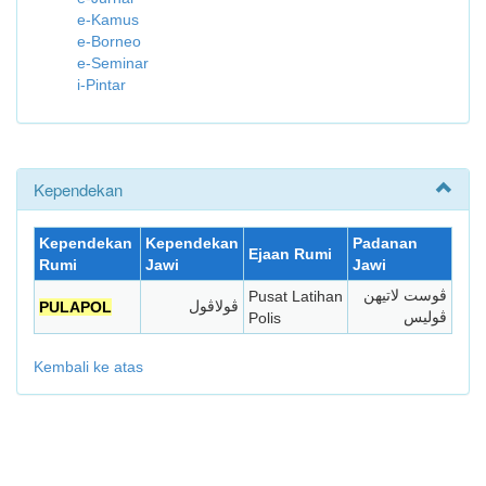
e-Kamus
e-Borneo
e-Seminar
i-Pintar
Kependekan
Kependekan
Kependekan
Padanan
Ejaan Rumi
Rumi
Jawi
Jawi
Pusat Latihan
ڤوست لاتيهن
PULAPOL
ڤولاڤول
Polis
ڤوليس
Kembali ke atas