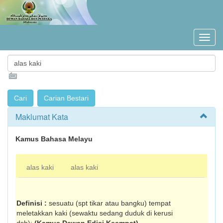
Maklumat Kata
Kamus Bahasa Melayu
alas kaki
alas kaki
Definisi :
sesuatu (spt tikar atau bangku) tempat
meletakkan kaki (sewaktu sedang duduk di kerusi