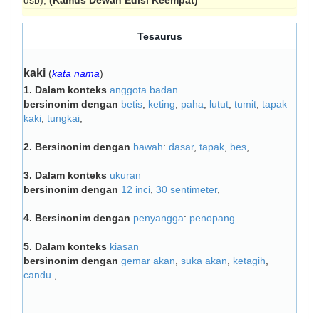
dsb);
(Kamus Dewan Edisi Keempat)
Tesaurus
kaki
(
kata nama
)
1.
Dalam konteks
anggota badan
bersinonim dengan
betis
,
keting
,
paha
,
lutut
,
tumit
,
tapak
kaki
,
tungkai
,
2.
Bersinonim dengan
bawah
:
dasar
,
tapak
,
bes
,
3.
Dalam konteks
ukuran
bersinonim dengan
12 inci
,
30 sentimeter
,
4.
Bersinonim dengan
penyangga
:
penopang
5.
Dalam konteks
kiasan
bersinonim dengan
gemar akan
,
suka akan
,
ketagih
,
candu.
,