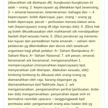
(diserahkan utk disimpan dll): bungkusan-bungkusan ini
ialah ~ orang; 2. kepercayaan yg diletakkan kpd seseorang;
3. = amanat keamanan, ketenteraman: baha­gia dan ~; 4.
kepercayaan, boleh dipercayai, jujur; orang ~ orang yg
boleh dipercayai; pecah ~ perbuatan mensia-siakan ama­
nah (kepercayaan) orang dll (dgn menipu dsb); 5. (Eko) hak
yg boleh dikuatkuasakan oleh mah­kamah utk mendapatkan
faedah drpd sesuatu harta; 6. (Eko) peraturan yg menen­tu­
kan tujuan dan pentadbiran harta amanah; ~ saham skim
pelaburan yg dikendalikan dan diurus oleh sesebuah
organisasi bagi pihak pelabur: A~ Saham Bumiputera; A~
Saham Mara; A~ Saham Nasional; 7. ark pesan, amanat;
beramanah ark beramanat; mengamanahkan 1.
mempercayakan (me­nye­rah­kan kepercayaan) kpd,
menyerahkan (utk disimpan, dilakukan sesuatu, dsb):
lombong-lombong itu dikuasai oleh orang-orang yg
diamanahkan oleh raja; barang dagangan yg
diamanahkannya kpd Nakho­da Jaya; 2. ark
mengamanatkan; pengamanahan perihal (perbuatan, tinda­
kan dsb) mengamanahkan: penyerahan tepak sirih ini
bermakna rasmilah upacara ~ tanggungjawab kpd
pembawa adat; pengamanah orang atau badan dsb yg