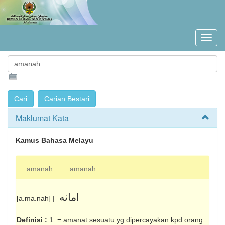
Maklumat Kata
Kamus Bahasa Melayu
amanah
amanah
امانه
[a.ma.nah] |
Definisi :
1. = amanat sesuatu yg dipercayakan kpd orang