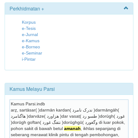
Perkhidmatan +
Korpus
e-Tesis
e-Jurnal
e-Kamus
e-Borneo
e-Seminar
i-Pintar
Kamus Melayu Parsi
Kamus Parsi.indb
arz̤, sartāsar( )darmān kardan( ندرک نامرد )darmāngāh( 
هاگنامرد )darvāze( هزاورد )dar vasaṭ( طسو رد )dorūgh( غورد 
)dorūgh goftan( نتفگ غورد )dorūghgū( وگغورد di luar pokok, 
pohon sakit di bawah betul 
amanah
, ikhlas sepanjang di 
seberang merawat klinik pintu di tengah pembohongan, 