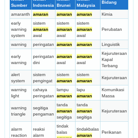
Bidang
Sumber
Indonesia
Brunei
Malaysia
amaranth
amaran
amaran
amaran
Kimia
early
sistem
sistem
sistem
warning
amaran
amaran
amaran
Perubatan
system
awal
awal
awal
warning
peringatan
amaran
amaran
Linguistik
Kejuruteraan
early
peringatan
amaran
amaran
Kapal
warning
dini
awal
awal
Terbang
alert
sistem
sistem
sistem
Kejuruteraan
system
pengingat
amaran
amaran
warning
cahaya
lampu
lapu
Komunikasi
light
peringatan
amaran
amaran
Massa
tanda
tanda
warning
segitiga
amaran
amaran
Kejuruteraan
triangle
pengaman
segitiga
segitiga
tindak
alarm
reaksi
tindakbalas
balas
Perikanan
reaction
alarm
amaran