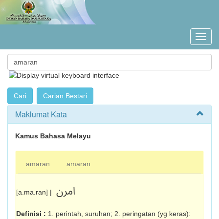
Maklumat Kata
Kamus Bahasa Melayu
amaran
amaran
امرن
[a.ma.ran] |
Definisi :
1. perintah, suruhan; 2. peringatan (yg keras):