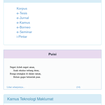
Korpus
e-Tesis
e-Jurnal
e-Kamus
e-Borneo
e-Seminar
i-Pintar
Puisi
Negeri Acheh negeri aman,
Anak tekukur terbang deras;
Bunga setangkai di dalam taman,
Belum gugur belumlah puas.
Lihat selanjutnya...
(14)
Kamus Teknologi Maklumat