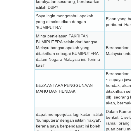
kerakyatan sesorang, berdasarkan
istilah DBP?
Saya ingin mengetahui apakah
Ejaan yang b
yang dimaksudkan dengan
peribumi. Ha
'BUMIPUTRA'.
Minta penjelasan TAKRIFAN
BUMIPUTERA selain dari bangsa
Melayu bangsa apakah yang
Berdasarkan
ditakrifkan sebagai BUMIPUTERA
Malaysia untu
dalam Negara Malaysia ini. Terima
kasih
Berdasarkan 
~ supaya jaw
BEZA ANTARA PENGGUNAAN
hendak, akan:
MAHU DAN HENDAK.
ditakrifkan 
dll): seoran
akan, bermak
Dalam Kamus
dapat memperjelas lagi kaitan istilah
berikut: 1 s
'bumiputera' dengan istilah 'rakyat',
ramai, orang 
kerana saya berpendapat ini boleh
puan perlu m