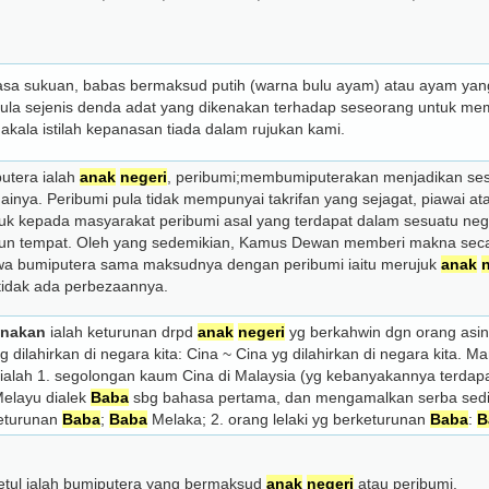
sa sukuan, babas bermaksud putih (warna bulu ayam) atau ayam yan
 pula sejenis denda adat yang dikenakan terhadap seseorang untuk m
kala istilah kepanasan tiada dalam rujukan kami.
utera ialah
anak
negeri
, peribumi;membumiputerakan menjadikan sesua
ainya. Peribumi pula tidak mempunyai takrifan yang sejagat, piawai ata
uk kepada masyarakat peribumi asal yang terdapat dalam sesuatu ne
un tempat. Oleh yang sedemikian, Kamus Dewan memberi makna se
a bumiputera sama maksudnya dengan peribumi iaitu merujuk
anak
tidak ada perbezaannya.
anakan
ialah keturunan drpd
anak
negeri
yg berkahwin dgn orang asing
g dilahirkan di negara kita: Cina ~ Cina yg dilahirkan di negara kita. 
ialah 1. segolongan kaum Cina di Malaysia (yg kebanyakannya terdapat
elayu dialek
Baba
sbg bahasa pertama, dan mengamalkan serba sedik
eturunan
Baba
;
Baba
Melaka; 2. orang lelaki yg berketurunan
Baba
:
B
etul ialah bumiputera yang bermaksud
anak
negeri
atau peribumi.