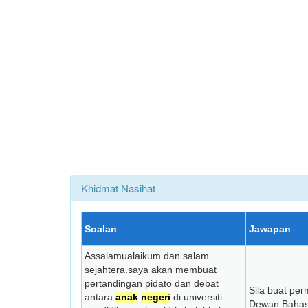
Khidmat Nasihat
Soalan
Jawapan
Assalamualaikum dan salam
sejahtera.saya akan membuat
pertandingan pidato dan debat
Sila buat pe
antara
anak
negeri
di universiti
Dewan Bahasa