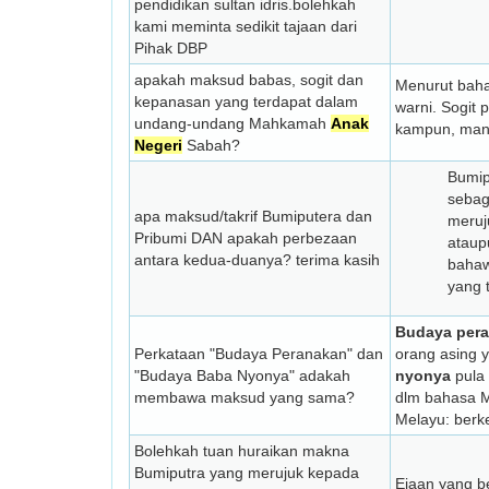
pendidikan sultan idris.bolehkah
kami meminta sedikit tajaan dari
Pihak DBP
apakah maksud babas, sogit dan
Menurut baha
kepanasan yang terdapat dalam
warni. Sogit
undang-undang Mahkamah
Anak
kampun, mana
Negeri
Sabah?
Bumip
sebag
apa maksud/takrif Bumiputera dan
meruj
Pribumi DAN apakah perbezaan
ataup
antara kedua-duanya? terima kasih
bahaw
yang 
Budaya per
Perkataan "Budaya Peranakan" dan
orang asing y
"Budaya Baba Nyonya" adakah
nyonya
pula 
membawa maksud yang sama?
dlm bahasa M
Melayu: berk
Bolehkah tuan huraikan makna
Bumiputra yang merujuk kepada
Ejaan yang b