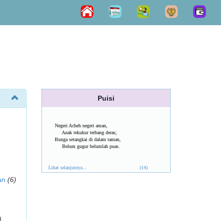
Puisi
Negeri Acheh negeri aman,
Anak tekukur terbang deras;
Bunga setangkai di dalam taman,
Belum gugur belumlah puas.
Lihat selanjutnya...
(14)
an
(6)
)