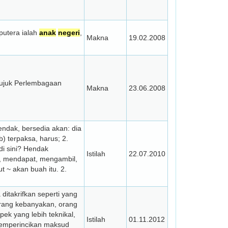
putera ialah
anak
negeri
,
Makna
19.02.2008
 rujuk Perlembagaan
Makna
23.06.2008
dak, bersedia akan: dia
b) terpaksa, harus; 2.
di sini? Hendak
Istilah
22.07.2010
i, mendapat, mengambil,
 ~ akan buah itu. 2.
 ditakrifkan seperti yang
rang kebanyakan, orang
ek yang lebih teknikal,
Istilah
01.11.2012
memperincikan maksud