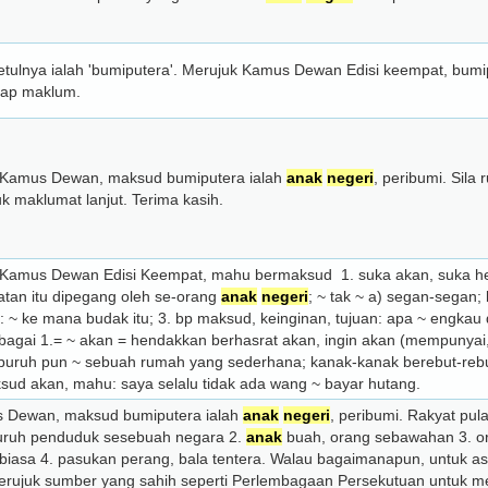
etulnya ialah 'bumiputera'. Merujuk Kamus Dewan Edisi keempat, bumi
rap maklum.
 Kamus Dewan, maksud bumiputera ialah
anak
negeri
, peribumi. Sila
k maklumat lanjut. Terima kasih.
Kamus Dewan Edisi Keempat, mahu bermaksud 1. suka akan, suka hen
atan itu dipegang oleh se-orang
anak
negeri
; ~ tak ~ a) segan-segan; 
 ~ ke mana budak itu; 3. bp maksud, keinginan, tujuan: apa ~ engkau 
sebagai 1.= ~ akan = hendakkan berhasrat akan, ingin akan (mempunya
g buruh pun ~ sebuah rumah yang sederhana; kanak-kanak berebut-rebut
sud akan, mahu: saya selalu tidak ada wang ~ bayar hutang.
 Dewan, maksud bumiputera ialah
anak
negeri
, peribumi. Rakyat pula
eluruh penduduk sesebuah negara 2.
anak
buah, orang sebawahan 3. o
biasa 4. pasukan perang, bala tentera. Walau bagaimanapun, untuk asp
erujuk sumber yang sahih seperti Perlembagaan Persekutuan untuk 