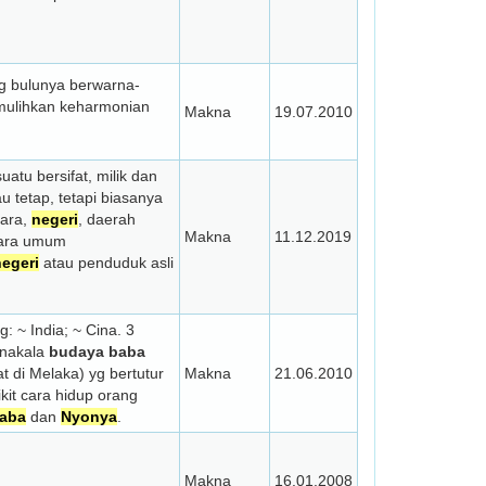
g bulunya berwarna-
emulihkan keharmonian
Makna
19.07.2010
tu bersifat, milik dan
u tetap, tetapi biasanya
gara,
negeri
, daerah
Makna
11.12.2019
cara umum
negeri
atau penduduk asli
: ~ India; ~ Cina. 3
Manakala
budaya baba
 di Melaka) yg bertutur
Makna
21.06.2010
it cara hidup orang
aba
dan
Nyonya
.
Makna
16.01.2008