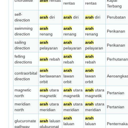
chordwise
arah
rentas
Kapal
rentas
rentas
Terbang
self-
arah
diri
arah
diri
arah
diri
Perubatan
direction
swimming
arah
arah
arah
Perikanan
direction
renang
renang
renang
sailing
arah
arah
arah
Perikanan
direction
pelayaran
pelayaran
pelayaran
felling
arah
arah
arah
rebah
Perhutanan
directions
rebah
rebah
arah
arah
arah
contraorbital
berlawanan
lawan
lawan
Aeroangka
direction
orbit
orbit
orbit
magnetic
arah
utara
arah
utara
arah
utara
Pertanian
north
magnetik
magnetik
magnetik
meridian
arah
utara
arah
utara
arah
utara
Pertanian
north
meridian
meridian
meridian
arah
arah
glucuronate
arah
laluan
laluan
laluan
Penternaka
pathway
glukuronat