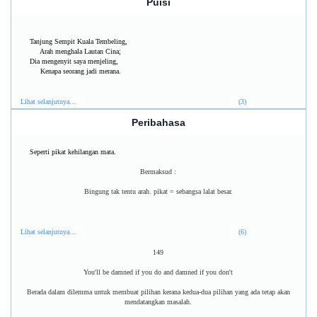
Puisi
Tanjung Sempit Kuala Tembeling,
Arah menghala Lautan Cina;
Dia mengenyit saya menjeling,
Kenapa seorang jadi merana.
Lihat selanjutnya...
(3)
Peribahasa
Seperti pikat kehilangan mata.
Bermaksud :
Bingung tak tentu arah. pikat = sebangsa lalat besar.
Lihat selanjutnya...
(6)
149
You'll be damned if you do and damned if you don't
Berada dalam dilemma untuk membuat pilihan kerana kedua-dua pilihan yang ada tetap akan
mendatangkan masalah.