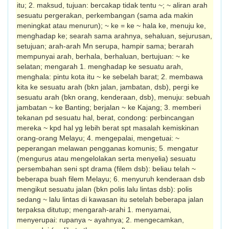
itu; 2. maksud, tujuan: bercakap tidak tentu ~; ~ aliran arah
sesuatu pergerakan, perkem­bangan (sama ada makin
meningkat atau menurun); ~ ke = ke ~ hala ke, menuju ke,
menghadap ke; searah sama arahnya, sehaluan, sejurusan,
setujuan; arah-arah Mn serupa, hampir sama; berarah
mempunyai arah, berhala, ber­ha­luan, bertujuan: ~ ke
selatan; mengarah 1. menghadap ke sesuatu arah,
menghala: pintu kota itu ~ ke sebelah barat; 2. membawa
kita ke sesuatu arah (bkn jalan, jambatan, dsb), pergi ke
sesuatu arah (bkn orang, kenderaan, dsb), menuju: sebuah
jam­batan ~ ke Banting; berjalan ~ ke Kajang; 3. memberi
tekanan pd sesuatu hal, berat, condong: perbincangan
mereka ~ kpd hal yg lebih berat spt masalah kemiskinan
orang-orang Melayu; 4. mengepalai, menge­tuai: ~
peperangan melawan pengganas komunis; 5. mengatur
(mengurus atau menge­lolakan serta menyelia) sesuatu
persembahan seni spt drama (filem dsb): beliau telah ~
beberapa buah filem Melayu; 6. menyuruh kenderaan dsb
mengikut sesuatu jalan (bkn polis lalu lintas dsb): polis
sedang ~ lalu lintas di kawasan itu setelah beberapa jalan
terpaksa ditutup; mengarah-arahi 1. menyamai,
menyerupai: rupanya ~ ayahnya; 2. mengecamkan,