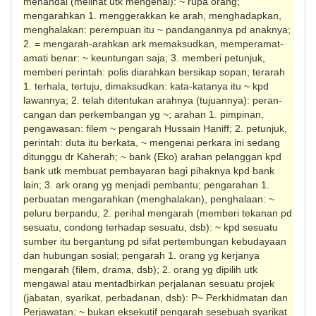
menandai (melihat utk mengenal): ~ rupa orang;
mengarahkan 1. menggerakkan ke arah, menghadapkan,
menghalakan: perempuan itu ~ pandangannya pd anaknya;
2. = mengarah-arahkan ark memaksudkan, memperamat-
amati benar: ~ keuntungan saja; 3. memberi petunjuk,
memberi perin­tah: polis diarahkan bersikap sopan; terarah
1. terhala, tertuju, dimaksudkan: kata-katanya itu ~ kpd
lawannya; 2. telah ditentukan arahnya (tujuannya): peran­
cangan dan perkembangan yg ~; arahan 1. pimpinan,
pengawasan: filem ~ pengarah Hussain Haniff; 2. petunjuk,
pe­rintah: duta itu berkata, ~ mengenai perkara ini sedang
ditunggu dr Kaherah; ~ bank (Eko) arahan pelanggan kpd
bank utk mem­buat pembayaran bagi pihaknya kpd bank
lain; 3. ark orang yg menjadi pembantu; pengarahan 1.
perbuatan mengarahkan (menghalakan), penghalaan: ~
peluru ber­pandu; 2. perihal mengarah (memberi teka­n­an pd
sesuatu, condong terhadap sesuatu, dsb): ~ kpd sesuatu
sumber itu bergantung pd sifat pertembungan kebudayaan
dan hubungan sosial; pengarah 1. orang yg kerjanya
mengarah (filem, drama, dsb); 2. orang yg dipilih utk
mengawal atau mentadbirkan perjalanan sesuatu projek
(jabatan, syarikat, perbadanan, dsb): P~ Per­khidmatan dan
Perjawatan; ~ bukan eksekutif pengarah sesebuah syarikat