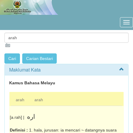
Maklumat Kata
Kamus Bahasa Melayu
arah
arah
اره
[a.rah] |
Definisi :
1. hala, jurusan: ia mencari ~ datangnya suara