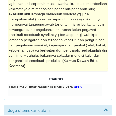
yg bukan ahli sepenuh masa syarikat itu, tetapi mem­berikan
khidmatnya dlm mena­sihati pengarah-pengarah lain; ~
eksekutif ahli lembaga sesebuah syarikat yg juga
merupakan staf (biasanya sepenuh masa) syarikat itu yg
mempunyai tanggungjawab tertentu, mis yg berkaitan dgn
kewangan dan pengeluaran; ~ urusan ketua pegawai
eksekutif sesebuah syari­kat yg bertanggungjawab kpd
lembaga peng­arah dan terhadap keseluruhan pengu­rusan
dan perjalanan syarikat; kepengarahan perihal (sifat, bakat,
ke­boleh­an dsb) yg berkaitan dgn pengarah: sedia­kanlah diri
dgn ilmu ~ dahulu, bukan­nya sekadar mengisi kalendar
pengarah di sesebuah produksi.
(Kamus Dewan Edisi
Keempat)
Tesaurus
Tiada maklumat tesaurus untuk kata
arah
Juga ditemukan dalam: