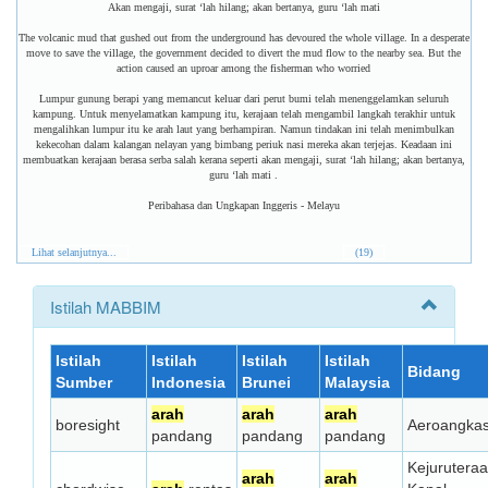
Akan mengaji, surat ‘lah hilang; akan bertanya, guru ‘lah mati
The volcanic mud that gushed out from the underground has devoured the whole village. In a desperate
move to save the village, the government decided to divert the mud flow to the nearby sea. But the
action caused an uproar among the fisherman who worried
Lumpur gunung berapi yang memancut keluar dari perut bumi telah menenggelamkan seluruh
kampung. Untuk menyelamatkan kampung itu, kerajaan telah mengambil langkah terakhir untuk
mengalihkan lumpur itu ke arah laut yang berhampiran. Namun tindakan ini telah menimbulkan
kekecohan dalam kalangan nelayan yang bimbang periuk nasi mereka akan terjejas. Keadaan ini
membuatkan kerajaan berasa serba salah kerana seperti akan mengaji, surat ‘lah hilang; akan bertanya,
guru ‘lah mati .
Peribahasa dan Ungkapan Inggeris - Melayu
Lihat selanjutnya...
(19)
Istilah MABBIM
Istilah
Istilah
Istilah
Istilah
Bidang
Sumber
Indonesia
Brunei
Malaysia
arah
arah
arah
boresight
Aeroangka
pandang
pandang
pandang
Kejurutera
arah
arah