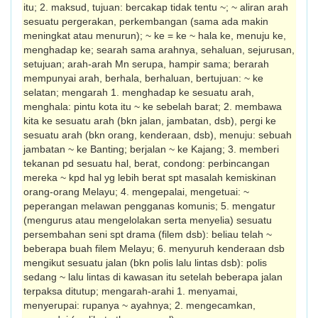
itu; 2. maksud, tujuan: bercakap tidak tentu ~; ~ aliran arah
sesuatu pergerakan, perkem­bangan (sama ada makin
meningkat atau menurun); ~ ke = ke ~ hala ke, menuju ke,
menghadap ke; searah sama arahnya, sehaluan, sejurusan,
setujuan; arah-arah Mn serupa, hampir sama; berarah
mempunyai arah, berhala, ber­ha­luan, bertujuan: ~ ke
selatan; mengarah 1. menghadap ke sesuatu arah,
menghala: pintu kota itu ~ ke sebelah barat; 2. membawa
kita ke sesuatu arah (bkn jalan, jambatan, dsb), pergi ke
sesuatu arah (bkn orang, kenderaan, dsb), menuju: sebuah
jam­batan ~ ke Banting; berjalan ~ ke Kajang; 3. memberi
tekanan pd sesuatu hal, berat, condong: perbincangan
mereka ~ kpd hal yg lebih berat spt masalah kemiskinan
orang-orang Melayu; 4. mengepalai, menge­tuai: ~
peperangan melawan pengganas komunis; 5. mengatur
(mengurus atau menge­lolakan serta menyelia) sesuatu
persembahan seni spt drama (filem dsb): beliau telah ~
beberapa buah filem Melayu; 6. menyuruh kenderaan dsb
mengikut sesuatu jalan (bkn polis lalu lintas dsb): polis
sedang ~ lalu lintas di kawasan itu setelah beberapa jalan
terpaksa ditutup; mengarah-arahi 1. menyamai,
menyerupai: rupanya ~ ayahnya; 2. mengecamkan,