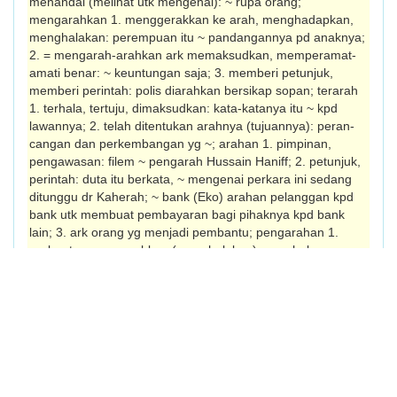
menandai (melihat utk mengenal): ~ rupa orang;
mengarahkan 1. menggerakkan ke arah, menghadapkan,
menghalakan: perempuan itu ~ pandangannya pd anaknya;
2. = mengarah-arahkan ark memaksudkan, memperamat-
amati benar: ~ keuntungan saja; 3. memberi petunjuk,
memberi perin­tah: polis diarahkan bersikap sopan; terarah
1. terhala, tertuju, dimaksudkan: kata-katanya itu ~ kpd
lawannya; 2. telah ditentukan arahnya (tujuannya): peran­
cangan dan perkembangan yg ~; arahan 1. pimpinan,
pengawasan: filem ~ pengarah Hussain Haniff; 2. petunjuk,
pe­rintah: duta itu berkata, ~ mengenai perkara ini sedang
ditunggu dr Kaherah; ~ bank (Eko) arahan pelanggan kpd
bank utk mem­buat pembayaran bagi pihaknya kpd bank
lain; 3. ark orang yg menjadi pembantu; pengarahan 1.
perbuatan mengarahkan (menghalakan), penghalaan: ~
peluru ber­pandu; 2. perihal mengarah (memberi teka­n­an pd
sesuatu, condong terhadap sesuatu, dsb): ~ kpd sesuatu
sumber itu bergantung pd sifat pertembungan kebudayaan
dan hubungan sosial; pengarah 1. orang yg kerjanya
mengarah (filem, drama, dsb); 2. orang yg dipilih utk
mengawal atau mentadbirkan perjalanan sesuatu projek
(jabatan, syarikat, perbadanan, dsb): P~ Per­khidmatan dan
Perjawatan; ~ bukan eksekutif pengarah sesebuah syarikat