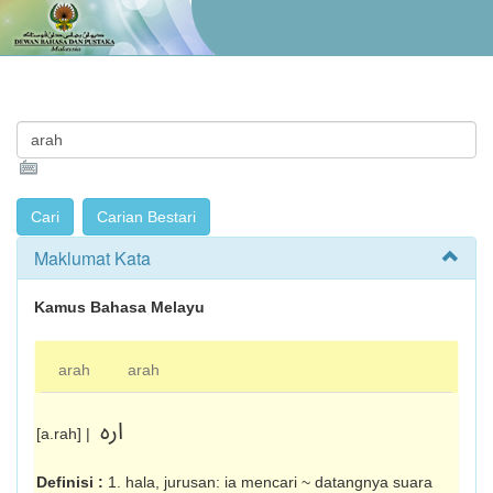
Maklumat Kata
Kamus Bahasa Melayu
arah
arah
اره
[a.rah] |
Definisi :
1. hala, jurusan: ia mencari ~ datangnya suara