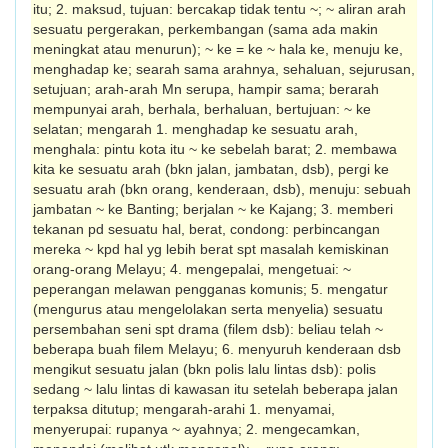
itu; 2. maksud, tujuan: bercakap tidak tentu ~; ~ aliran arah
sesuatu pergerakan, perkem­bangan (sama ada makin
meningkat atau menurun); ~ ke = ke ~ hala ke, menuju ke,
menghadap ke; searah sama arahnya, sehaluan, sejurusan,
setujuan; arah-arah Mn serupa, hampir sama; berarah
mempunyai arah, berhala, ber­ha­luan, bertujuan: ~ ke
selatan; mengarah 1. menghadap ke sesuatu arah,
menghala: pintu kota itu ~ ke sebelah barat; 2. membawa
kita ke sesuatu arah (bkn jalan, jambatan, dsb), pergi ke
sesuatu arah (bkn orang, kenderaan, dsb), menuju: sebuah
jam­batan ~ ke Banting; berjalan ~ ke Kajang; 3. memberi
tekanan pd sesuatu hal, berat, condong: perbincangan
mereka ~ kpd hal yg lebih berat spt masalah kemiskinan
orang-orang Melayu; 4. mengepalai, menge­tuai: ~
peperangan melawan pengganas komunis; 5. mengatur
(mengurus atau menge­lolakan serta menyelia) sesuatu
persembahan seni spt drama (filem dsb): beliau telah ~
beberapa buah filem Melayu; 6. menyuruh kenderaan dsb
mengikut sesuatu jalan (bkn polis lalu lintas dsb): polis
sedang ~ lalu lintas di kawasan itu setelah beberapa jalan
terpaksa ditutup; mengarah-arahi 1. menyamai,
menyerupai: rupanya ~ ayahnya; 2. mengecamkan,