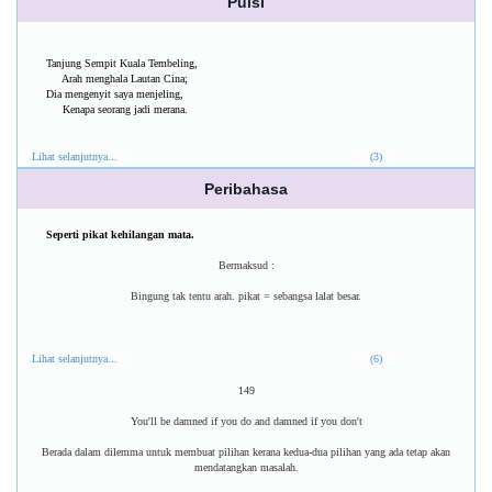
Puisi
Tanjung Sempit Kuala Tembeling,
Arah menghala Lautan Cina;
Dia mengenyit saya menjeling,
Kenapa seorang jadi merana.
Lihat selanjutnya...
(3)
Peribahasa
Seperti pikat kehilangan mata.
Bermaksud :
Bingung tak tentu arah. pikat = sebangsa lalat besar.
Lihat selanjutnya...
(6)
149
You'll be damned if you do and damned if you don't
Berada dalam dilemma untuk membuat pilihan kerana kedua-dua pilihan yang ada tetap akan
mendatangkan masalah.