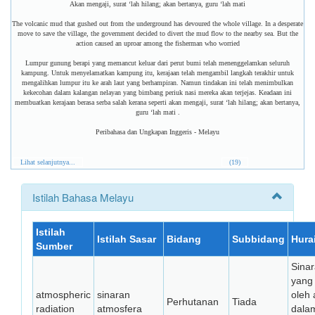
Akan mengaji, surat ‘lah hilang; akan bertanya, guru ‘lah mati
The volcanic mud that gushed out from the underground has devoured the whole village. In a desperate
move to save the village, the government decided to divert the mud flow to the nearby sea. But the
action caused an uproar among the fisherman who worried
Lumpur gunung berapi yang memancut keluar dari perut bumi telah menenggelamkan seluruh
kampung. Untuk menyelamatkan kampung itu, kerajaan telah mengambil langkah terakhir untuk
mengalihkan lumpur itu ke arah laut yang berhampiran. Namun tindakan ini telah menimbulkan
kekecohan dalam kalangan nelayan yang bimbang periuk nasi mereka akan terjejas. Keadaan ini
membuatkan kerajaan berasa serba salah kerana seperti akan mengaji, surat ‘lah hilang; akan bertanya,
guru ‘lah mati .
Peribahasa dan Ungkapan Inggeris - Melayu
Lihat selanjutnya...
(19)
Istilah Bahasa Melayu
Istilah
Istilah Sasar
Bidang
Subbidang
Hura
Sumber
Sinar
yang
atmospheric
sinaran
oleh 
Perhutanan
Tiada
radiation
atmosfera
dala