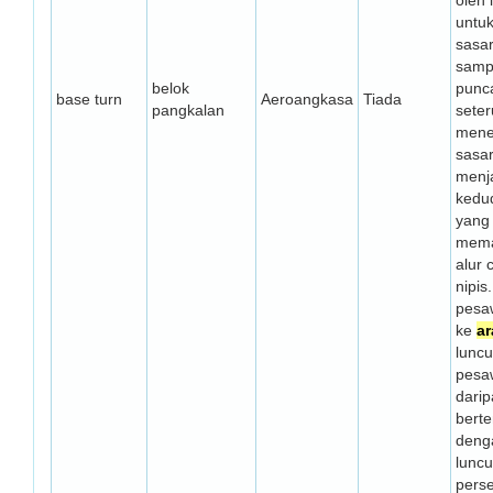
oleh 
untu
sasa
samp
belok
punc
base turn
Aeroangkasa
Tiada
pangkalan
sete
mene
sasa
menj
kedu
yang
mema
alur
nipis
pesa
ke
ar
lunc
pesaw
dari
bert
den
luncu
pers