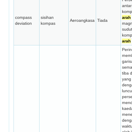
anta
komp
compass
sisihan
arah
Aeroangkasa
Tiada
deviation
kompas
magn
sudu
komp
arah
Peri
memb
garis
sema
tiba 
yang
den
luncu
pers
menda
kaed
mene
deng
waktu