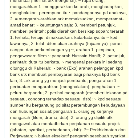
menandai (melihat utk mengenal): ~ rupa orang;
mengarahkan 1. menggerakkan ke arah, menghadapkan,
menghalakan: perempuan itu ~ pandangannya pd anaknya;
2. = mengarah-arahkan ark memaksudkan, memperamat-
amati benar: ~ keuntungan saja; 3. memberi petunjuk,
memberi perin­tah: polis diarahkan bersikap sopan; terarah
1. terhala, tertuju, dimaksudkan: kata-katanya itu ~ kpd
lawannya; 2. telah ditentukan arahnya (tujuannya): peran­
cangan dan perkembangan yg ~; arahan 1. pimpinan,
pengawasan: filem ~ pengarah Hussain Haniff; 2. petunjuk,
pe­rintah: duta itu berkata, ~ mengenai perkara ini sedang
ditunggu dr Kaherah; ~ bank (Eko) arahan pelanggan kpd
bank utk mem­buat pembayaran bagi pihaknya kpd bank
lain; 3. ark orang yg menjadi pembantu; pengarahan 1.
perbuatan mengarahkan (menghalakan), penghalaan: ~
peluru ber­pandu; 2. perihal mengarah (memberi teka­n­an pd
sesuatu, condong terhadap sesuatu, dsb): ~ kpd sesuatu
sumber itu bergantung pd sifat pertembungan kebudayaan
dan hubungan sosial; pengarah 1. orang yg kerjanya
mengarah (filem, drama, dsb); 2. orang yg dipilih utk
mengawal atau mentadbirkan perjalanan sesuatu projek
(jabatan, syarikat, perbadanan, dsb): P~ Per­khidmatan dan
Perjawatan; ~ bukan eksekutif pengarah sesebuah syarikat