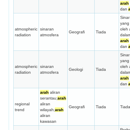
arah
dan
Sinar
yang
atmospheric
sinaran
oleh 
Geografi
Tiada
radiation
atmosfera
dala
arah
dan
Sinar
yang
atmospheric
sinaran
oleh 
Geologi
Tiada
radiation
atmosfera
dala
arah
dan
arah
aliran
serantau;
arah
regional
aliran
Geografi
Tiada
Tiad
trend
wilayah;
arah
aliran
kawasan
Perb