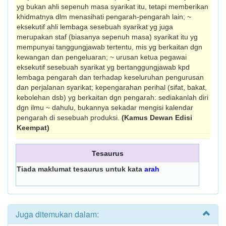
yg bukan ahli sepenuh masa syarikat itu, tetapi mem­berikan
khidmatnya dlm mena­sihati pengarah-pengarah lain; ~
eksekutif ahli lembaga sesebuah syarikat yg juga
merupakan staf (biasanya sepenuh masa) syarikat itu yg
mempunyai tanggungjawab tertentu, mis yg berkaitan dgn
kewangan dan pengeluaran; ~ urusan ketua pegawai
eksekutif sesebuah syari­kat yg bertanggungjawab kpd
lembaga peng­arah dan terhadap keseluruhan pengu­rusan
dan perjalanan syarikat; kepengarahan perihal (sifat, bakat,
ke­boleh­an dsb) yg berkaitan dgn pengarah: sedia­kanlah diri
dgn ilmu ~ dahulu, bukan­nya sekadar mengisi kalendar
pengarah di sesebuah produksi.
(Kamus Dewan Edisi
Keempat)
Tesaurus
Tiada maklumat tesaurus untuk kata
arah
Juga ditemukan dalam: