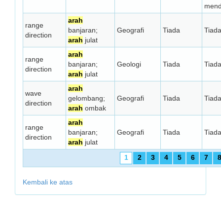
mend
arah
range
banjaran;
Geografi
Tiada
Tiad
direction
arah
julat
arah
range
banjaran;
Geologi
Tiada
Tiad
direction
arah
julat
arah
wave
gelombang;
Geografi
Tiada
Tiad
direction
arah
ombak
arah
range
banjaran;
Geografi
Tiada
Tiad
direction
arah
julat
1
2
3
4
5
6
7
Kembali ke atas