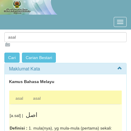
Maklumat Kata
Kamus Bahasa Melayu
asal
asal
اصل
[a.sal] |
Definisi :
1. mula(nya), yg mula-mula (pertama) sekali: