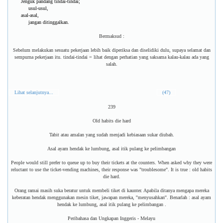
Jenguk pandang tindai-tindai;
usul-usul,
asal-asal,
jangan ditinggalkan.
Bermaksud :
Sebelum melakukan sesuatu pekerjaan lebih baik diperiksa dan diselidiki dulu, supaya selamat dan
sempurna pekerjaan itu. tindai-tindai = lihat dengan perhatian yang saksama kalau-kalau ada yang
salah.
Lihat selanjutnya...
(47)
239
Old habits die hard
Tabit atau amalan yang sudah menjadi kebiasaan sukar diubah.
Asal ayam hendak ke lumbung, asal itik pulang ke pelimbangan
People would still prefer to queue up to buy their tickets at the counters. When asked why they were
reluctant to use the ticket-vending machines, their response was "troublesome". It is true : old habits
die hard.
Orang ramai masih suka beratur untuk membeli tiket di kaunter. Apabila ditanya mengapa mereka
keberatan hendak menggunakan mesin tiket, jawapan mereka, ''menyusahkan''. Benarlah : asal ayam
hendak ke lumbung, asal itik pulang ke pelimbangan .
Peribahasa dan Ungkapan Inggeris - Melayu