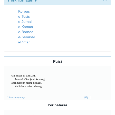
Korpus
e-Tesis
e-Jurnal
e-Kamus
e-Borneo
e-Seminar
i-Pintar
Puisi
Asal sukun di Laut Jati,
Terendak Cina jatuh ke ruang;
Patah tumbuh hilang berganti,
Kasih lama tidak terbuang.
Lihat selanjutnya...
(47)
Peribahasa