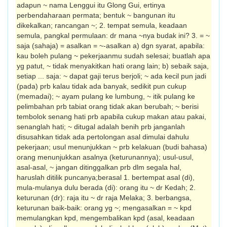
adapun ~ nama Lenggui itu Glong Gui, ertinya
perbendaharaan permata; bentuk ~ bangunan itu
dikekalkan; rancang­an ~; 2. tempat semula, keadaan
semula, pangkal permulaan: dr mana ~nya budak ini? 3. = ~
saja (sahaja) = asalkan = ~-asalkan a) dgn syarat, apabila:
kau boleh pulang ~ pekerjaanmu sudah selesai; buatlah apa
yg patut, ~ tidak menyakitkan hati orang lain; b) sebaik saja,
setiap ... saja: ~ dapat gaji terus berjoli; ~ ada kecil pun jadi
(pada) prb kalau tidak ada banyak, sedikit pun cukup
(memadai); ~ ayam pulang ke lumbung, ~ itik pulang ke
pelimbahan prb tabiat orang tidak akan berubah; ~ berisi
tembolok senang hati prb apabila cukup makan atau pakai,
senanglah hati; ~ ditugal adalah benih prb janganlah
disusahkan tidak ada pertolongan asal dimulai dahulu
pekerjaan; usul menunjukkan ~ prb kelakuan (budi bahasa)
orang menunjukkan asalnya (keturunannya); usul-usul,
asal-asal, ~ jangan ditinggalkan prb dlm segala hal,
haruslah ditilik puncanya;berasal 1. bertempat asal (di),
mula-mulanya dulu berada (di): orang itu ~ dr Kedah; 2.
keturunan (dr): raja itu ~ dr raja Melaka; 3. berbangsa,
keturunan baik-baik: orang yg ~; mengasalkan = ~ kpd
memulangkan kpd, mengembalikan kpd (asal, keadaan