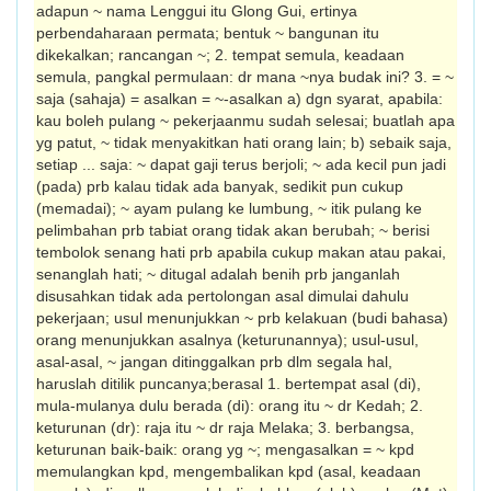
adapun ~ nama Lenggui itu Glong Gui, ertinya
perbendaharaan permata; bentuk ~ bangunan itu
dikekalkan; rancang­an ~; 2. tempat semula, keadaan
semula, pangkal permulaan: dr mana ~nya budak ini? 3. = ~
saja (sahaja) = asalkan = ~-asalkan a) dgn syarat, apabila:
kau boleh pulang ~ pekerjaanmu sudah selesai; buatlah apa
yg patut, ~ tidak menyakitkan hati orang lain; b) sebaik saja,
setiap ... saja: ~ dapat gaji terus berjoli; ~ ada kecil pun jadi
(pada) prb kalau tidak ada banyak, sedikit pun cukup
(memadai); ~ ayam pulang ke lumbung, ~ itik pulang ke
pelimbahan prb tabiat orang tidak akan berubah; ~ berisi
tembolok senang hati prb apabila cukup makan atau pakai,
senanglah hati; ~ ditugal adalah benih prb janganlah
disusahkan tidak ada pertolongan asal dimulai dahulu
pekerjaan; usul menunjukkan ~ prb kelakuan (budi bahasa)
orang menunjukkan asalnya (keturunannya); usul-usul,
asal-asal, ~ jangan ditinggalkan prb dlm segala hal,
haruslah ditilik puncanya;berasal 1. bertempat asal (di),
mula-mulanya dulu berada (di): orang itu ~ dr Kedah; 2.
keturunan (dr): raja itu ~ dr raja Melaka; 3. berbangsa,
keturunan baik-baik: orang yg ~; mengasalkan = ~ kpd
memulangkan kpd, mengembalikan kpd (asal, keadaan