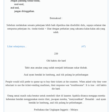
Jenguk pandang tindai-tindai;
usul-usul,
asal-asal,
jangan ditinggalkan.
Bermaksud :
Sebelum melakukan sesuatu pekerjaan lebih baik diperiksa dan diselidiki dulu, supaya selamat dan
sempurna pekerjaan itu. tindai-tindai = lihat dengan perhatian yang saksama kalau-kalau ada yang
salah.
Lihat selanjutnya...
(47)
239
Old habits die hard
Tabit atau amalan yang sudah menjadi kebiasaan sukar diubah.
Asal ayam hendak ke lumbung, asal itik pulang ke pelimbangan
People would still prefer to queue up to buy their tickets at the counters. When asked why they were
reluctant to use the ticket-vending machines, their response was "troublesome". It is true : old habits
die hard.
Orang ramai masih suka beratur untuk membeli tiket di kaunter. Apabila ditanya mengapa mereka
keberatan hendak menggunakan mesin tiket, jawapan mereka, ''menyusahkan''. Benarlah : asal ayam
hendak ke lumbung, asal itik pulang ke pelimbangan .
Peribahasa dan Ungkapan Inggeris - Melayu