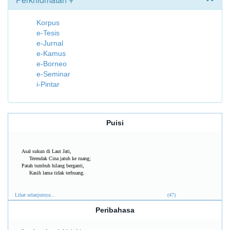
Korpus
e-Tesis
e-Jurnal
e-Kamus
e-Borneo
e-Seminar
i-Pintar
Puisi
Asal sukun di Laut Jati,
Terendak Cina jatuh ke ruang;
Patah tumbuh hilang berganti,
Kasih lama tidak terbuang.
Lihat selanjutnya...
(47)
Peribahasa