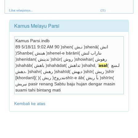
Lihat selanjutnya...
(21)
Kamus Melayu Parsi
Kamus Parsi.indb
89 5/18/11 9:02 AM 90 )shen( نـش )shenā( انش 
)Shanbe( هبنش )shenel-e bārānī( ىناراب لنش 
)shenīdan( ندينش )shūr( روش )showhar( رهوش 
)shahāb( باهش )shahādat( تداهش )shahd, ‘
asal
( لـسع 
،دهش )shahr( رهش )shahīd( ديهش )shīr( ريش )shīr 
[khordanī[( )ىندروخ( ريش )shīr-e āb( بآ ريش )shīrīn( 
نيريش pasir renang Sabtu baju hujan dengar masin 
suami tahi bintang mati 
Kembali ke atas