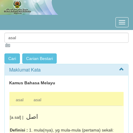
Maklumat Kata
Kamus Bahasa Melayu
asal
asal
اصل
[a.sal] |
Definisi :
1. mula(nya), yg mula-mula (pertama) sekali: