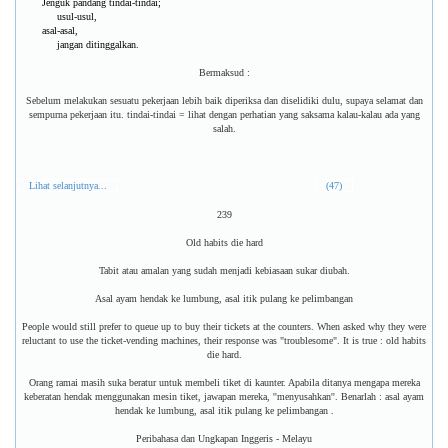
Jenguk pandang tindai-tindai;
usul-usul,
asal-asal,
jangan ditinggalkan.
Bermaksud :
Sebelum melakukan sesuatu pekerjaan lebih baik diperiksa dan diselidiki dulu, supaya selamat dan
sempurna pekerjaan itu. tindai-tindai = lihat dengan perhatian yang saksama kalau-kalau ada yang
salah.
Lihat selanjutnya...
(47)
239
Old habits die hard
Tabit atau amalan yang sudah menjadi kebiasaan sukar diubah.
Asal ayam hendak ke lumbung, asal itik pulang ke pelimbangan
People would still prefer to queue up to buy their tickets at the counters. When asked why they were
reluctant to use the ticket-vending machines, their response was "troublesome". It is true : old habits
die hard.
Orang ramai masih suka beratur untuk membeli tiket di kaunter. Apabila ditanya mengapa mereka
keberatan hendak menggunakan mesin tiket, jawapan mereka, ''menyusahkan''. Benarlah : asal ayam
hendak ke lumbung, asal itik pulang ke pelimbangan .
Peribahasa dan Ungkapan Inggeris - Melayu