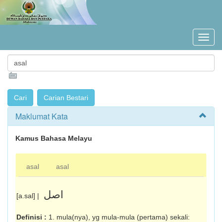
Maklumat Kata
Kamus Bahasa Melayu
asal
asal
اصل
[a.sal] |
Definisi :
1. mula(nya), yg mula-mula (pertama) sekali: