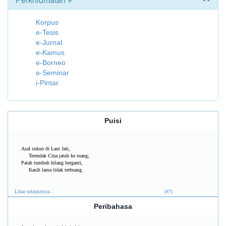
Korpus
e-Tesis
e-Jurnal
e-Kamus
e-Borneo
e-Seminar
i-Pintar
Puisi
Asal sukun di Laut Jati,
Terendak Cina jatuh ke ruang;
Patah tumbuh hilang berganti,
Kasih lama tidak terbuang.
Lihat selanjutnya...
(47)
Peribahasa