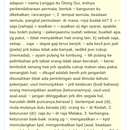
adapun ~ nama Lenggui itu Glong Gui, ertinya
perbendaharaan permata; bentuk ~ bangunan itu
dikekalkan; rancang­an ~; 2. tempat semula, keadaan
semula, pangkal permulaan: dr mana ~nya budak ini? 3. = ~
saja (sahaja) = asalkan = ~-asalkan a) dgn syarat, apabila:
kau boleh pulang ~ pekerjaanmu sudah selesai; buatlah apa
yg patut, ~ tidak menyakitkan hati orang lain; b) sebaik saja,
setiap ... saja: ~ dapat gaji terus berjoli; ~ ada kecil pun jadi
(pada) prb kalau tidak ada banyak, sedikit pun cukup
(memadai); ~ ayam pulang ke lumbung, ~ itik pulang ke
pelimbahan prb tabiat orang tidak akan berubah; ~ berisi
tembolok senang hati prb apabila cukup makan atau pakai,
senanglah hati; ~ ditugal adalah benih prb janganlah
disusahkan tidak ada pertolongan asal dimulai dahulu
pekerjaan; usul menunjukkan ~ prb kelakuan (budi bahasa)
orang menunjukkan asalnya (keturunannya); usul-usul,
asal-asal, ~ jangan ditinggalkan prb dlm segala hal,
haruslah ditilik puncanya;berasal 1. bertempat asal (di),
mula-mulanya dulu berada (di): orang itu ~ dr Kedah; 2.
keturunan (dr): raja itu ~ dr raja Melaka; 3. berbangsa,
keturunan baik-baik: orang yg ~; mengasalkan = ~ kpd
memulangkan kpd, mengembalikan kpd (asal, keadaan