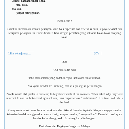
Jenguk pandang tindai-tindai;
usul-usul,
asal-asal,
jangan ditinggalkan.
Bermaksud :
Sebelum melakukan sesuatu pekerjaan lebih baik diperiksa dan diselidiki dulu, supaya selamat dan
sempurna pekerjaan itu. tindai-tindai = lihat dengan perhatian yang saksama kalau-kalau ada yang
salah.
Lihat selanjutnya...
(47)
239
Old habits die hard
Tabit atau amalan yang sudah menjadi kebiasaan sukar diubah.
Asal ayam hendak ke lumbung, asal itik pulang ke pelimbangan
People would still prefer to queue up to buy their tickets at the counters. When asked why they were
reluctant to use the ticket-vending machines, their response was "troublesome". It is true : old habits
die hard.
Orang ramai masih suka beratur untuk membeli tiket di kaunter. Apabila ditanya mengapa mereka
keberatan hendak menggunakan mesin tiket, jawapan mereka, ''menyusahkan''. Benarlah : asal ayam
hendak ke lumbung, asal itik pulang ke pelimbangan .
Peribahasa dan Ungkapan Inggeris - Melayu