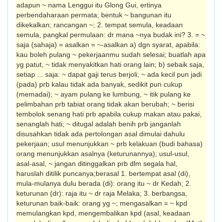
adapun ~ nama Lenggui itu Glong Gui, ertinya
perbendaharaan permata; bentuk ~ bangunan itu
dikekalkan; rancang­an ~; 2. tempat semula, keadaan
semula, pangkal permulaan: dr mana ~nya budak ini? 3. = ~
saja (sahaja) = asalkan = ~-asalkan a) dgn syarat, apabila:
kau boleh pulang ~ pekerjaanmu sudah selesai; buatlah apa
yg patut, ~ tidak menyakitkan hati orang lain; b) sebaik saja,
setiap ... saja: ~ dapat gaji terus berjoli; ~ ada kecil pun jadi
(pada) prb kalau tidak ada banyak, sedikit pun cukup
(memadai); ~ ayam pulang ke lumbung, ~ itik pulang ke
pelimbahan prb tabiat orang tidak akan berubah; ~ berisi
tembolok senang hati prb apabila cukup makan atau pakai,
senanglah hati; ~ ditugal adalah benih prb janganlah
disusahkan tidak ada pertolongan asal dimulai dahulu
pekerjaan; usul menunjukkan ~ prb kelakuan (budi bahasa)
orang menunjukkan asalnya (keturunannya); usul-usul,
asal-asal, ~ jangan ditinggalkan prb dlm segala hal,
haruslah ditilik puncanya;berasal 1. bertempat asal (di),
mula-mulanya dulu berada (di): orang itu ~ dr Kedah; 2.
keturunan (dr): raja itu ~ dr raja Melaka; 3. berbangsa,
keturunan baik-baik: orang yg ~; mengasalkan = ~ kpd
memulangkan kpd, mengembalikan kpd (asal, keadaan