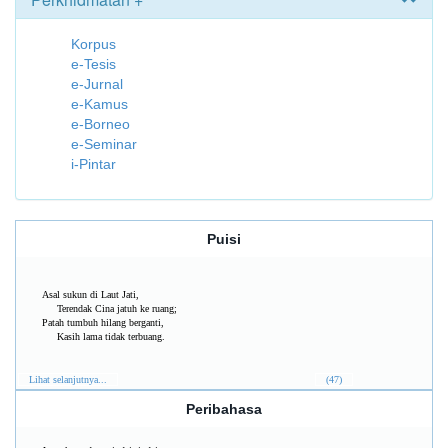
Korpus
e-Tesis
e-Jurnal
e-Kamus
e-Borneo
e-Seminar
i-Pintar
Puisi
Asal sukun di Laut Jati,
Terendak Cina jatuh ke ruang;
Patah tumbuh hilang berganti,
Kasih lama tidak terbuang.
Lihat selanjutnya...
(47)
Peribahasa