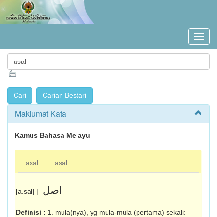
Maklumat Kata
Kamus Bahasa Melayu
asal
asal
اصل
[a.sal] |
Definisi :
1. mula(nya), yg mula-mula (pertama) sekali: