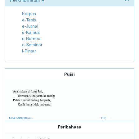
Korpus
e-Tesis
e-Jurnal
e-Kamus
e-Borneo
e-Seminar
i-Pintar
Puisi
Asal sukun di Laut Jati,
Terendak Cina jatuh ke ruang;
Patah tumbuh hilang berganti,
Kasih lama tidak terbuang.
Lihat selanjutnya...
(47)
Peribahasa