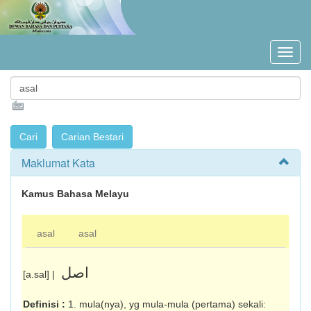
Maklumat Kata
Kamus Bahasa Melayu
asal
asal
اصل
[a.sal] |
Definisi :
1. mula(nya), yg mula-mula (pertama) sekali: