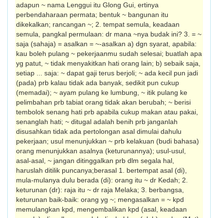
adapun ~ nama Lenggui itu Glong Gui, ertinya
perbendaharaan permata; bentuk ~ bangunan itu
dikekalkan; rancang­an ~; 2. tempat semula, keadaan
semula, pangkal permulaan: dr mana ~nya budak ini? 3. = ~
saja (sahaja) = asalkan = ~-asalkan a) dgn syarat, apabila:
kau boleh pulang ~ pekerjaanmu sudah selesai; buatlah apa
yg patut, ~ tidak menyakitkan hati orang lain; b) sebaik saja,
setiap ... saja: ~ dapat gaji terus berjoli; ~ ada kecil pun jadi
(pada) prb kalau tidak ada banyak, sedikit pun cukup
(memadai); ~ ayam pulang ke lumbung, ~ itik pulang ke
pelimbahan prb tabiat orang tidak akan berubah; ~ berisi
tembolok senang hati prb apabila cukup makan atau pakai,
senanglah hati; ~ ditugal adalah benih prb janganlah
disusahkan tidak ada pertolongan asal dimulai dahulu
pekerjaan; usul menunjukkan ~ prb kelakuan (budi bahasa)
orang menunjukkan asalnya (keturunannya); usul-usul,
asal-asal, ~ jangan ditinggalkan prb dlm segala hal,
haruslah ditilik puncanya;berasal 1. bertempat asal (di),
mula-mulanya dulu berada (di): orang itu ~ dr Kedah; 2.
keturunan (dr): raja itu ~ dr raja Melaka; 3. berbangsa,
keturunan baik-baik: orang yg ~; mengasalkan = ~ kpd
memulangkan kpd, mengembalikan kpd (asal, keadaan