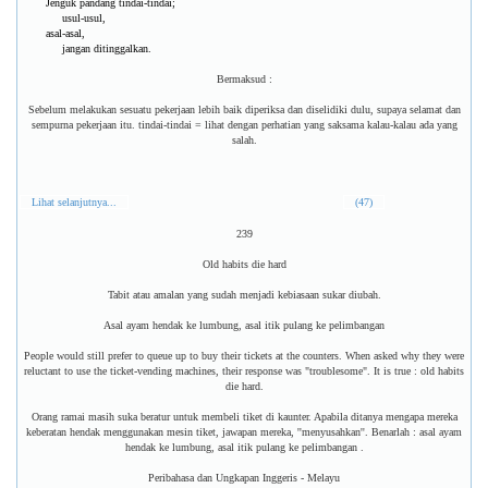
Jenguk pandang tindai-tindai;
usul-usul,
asal-asal,
jangan ditinggalkan.
Bermaksud :
Sebelum melakukan sesuatu pekerjaan lebih baik diperiksa dan diselidiki dulu, supaya selamat dan
sempurna pekerjaan itu. tindai-tindai = lihat dengan perhatian yang saksama kalau-kalau ada yang
salah.
Lihat selanjutnya...
(47)
239
Old habits die hard
Tabit atau amalan yang sudah menjadi kebiasaan sukar diubah.
Asal ayam hendak ke lumbung, asal itik pulang ke pelimbangan
People would still prefer to queue up to buy their tickets at the counters. When asked why they were
reluctant to use the ticket-vending machines, their response was "troublesome". It is true : old habits
die hard.
Orang ramai masih suka beratur untuk membeli tiket di kaunter. Apabila ditanya mengapa mereka
keberatan hendak menggunakan mesin tiket, jawapan mereka, ''menyusahkan''. Benarlah : asal ayam
hendak ke lumbung, asal itik pulang ke pelimbangan .
Peribahasa dan Ungkapan Inggeris - Melayu