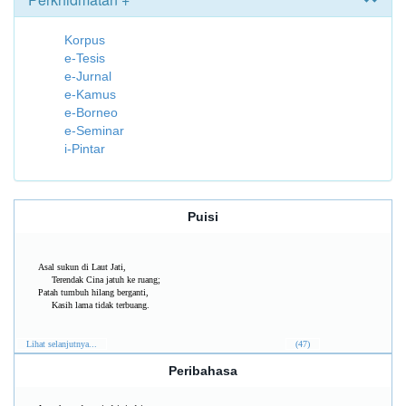
Korpus
e-Tesis
e-Jurnal
e-Kamus
e-Borneo
e-Seminar
i-Pintar
Puisi
Asal sukun di Laut Jati,
Terendak Cina jatuh ke ruang;
Patah tumbuh hilang berganti,
Kasih lama tidak terbuang.
Lihat selanjutnya...
(47)
Peribahasa