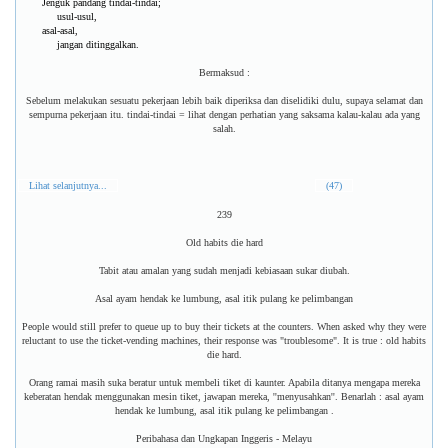
Jenguk pandang tindai-tindai;
usul-usul,
asal-asal,
jangan ditinggalkan.
Bermaksud :
Sebelum melakukan sesuatu pekerjaan lebih baik diperiksa dan diselidiki dulu, supaya selamat dan
sempurna pekerjaan itu. tindai-tindai = lihat dengan perhatian yang saksama kalau-kalau ada yang
salah.
Lihat selanjutnya...
(47)
239
Old habits die hard
Tabit atau amalan yang sudah menjadi kebiasaan sukar diubah.
Asal ayam hendak ke lumbung, asal itik pulang ke pelimbangan
People would still prefer to queue up to buy their tickets at the counters. When asked why they were
reluctant to use the ticket-vending machines, their response was "troublesome". It is true : old habits
die hard.
Orang ramai masih suka beratur untuk membeli tiket di kaunter. Apabila ditanya mengapa mereka
keberatan hendak menggunakan mesin tiket, jawapan mereka, ''menyusahkan''. Benarlah : asal ayam
hendak ke lumbung, asal itik pulang ke pelimbangan .
Peribahasa dan Ungkapan Inggeris - Melayu