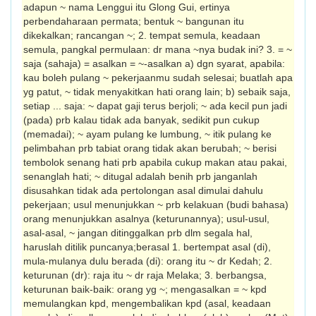
adapun ~ nama Lenggui itu Glong Gui, ertinya
perbendaharaan permata; bentuk ~ bangunan itu
dikekalkan; rancang­an ~; 2. tempat semula, keadaan
semula, pangkal permulaan: dr mana ~nya budak ini? 3. = ~
saja (sahaja) = asalkan = ~-asalkan a) dgn syarat, apabila:
kau boleh pulang ~ pekerjaanmu sudah selesai; buatlah apa
yg patut, ~ tidak menyakitkan hati orang lain; b) sebaik saja,
setiap ... saja: ~ dapat gaji terus berjoli; ~ ada kecil pun jadi
(pada) prb kalau tidak ada banyak, sedikit pun cukup
(memadai); ~ ayam pulang ke lumbung, ~ itik pulang ke
pelimbahan prb tabiat orang tidak akan berubah; ~ berisi
tembolok senang hati prb apabila cukup makan atau pakai,
senanglah hati; ~ ditugal adalah benih prb janganlah
disusahkan tidak ada pertolongan asal dimulai dahulu
pekerjaan; usul menunjukkan ~ prb kelakuan (budi bahasa)
orang menunjukkan asalnya (keturunannya); usul-usul,
asal-asal, ~ jangan ditinggalkan prb dlm segala hal,
haruslah ditilik puncanya;berasal 1. bertempat asal (di),
mula-mulanya dulu berada (di): orang itu ~ dr Kedah; 2.
keturunan (dr): raja itu ~ dr raja Melaka; 3. berbangsa,
keturunan baik-baik: orang yg ~; mengasalkan = ~ kpd
memulangkan kpd, mengembalikan kpd (asal, keadaan