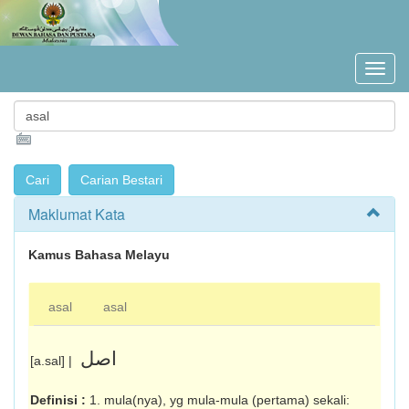
Maklumat Kata
Kamus Bahasa Melayu
asal
asal
اصل
[a.sal] |
Definisi :
1. mula(nya), yg mula-mula (pertama) sekali: