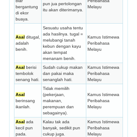
biar
Peribahasa
pun jua pertolongan
bergantung
Melayu
itu akan diterimanya.
di ekor
buaya.
Sesuatu usaha tentu
ada hasilnya. tugal =
Asal
ditugal,
Kamus Istimewa
melubangi tanah
adalah
Peribahasa
kebun dengan kayu
benih.
Melayu
akan tempat
menanam benih.
Asal
berisi
Sudah cukup makan
Kamus Istimewa
tembolok
dan pakai maka
Peribahasa
senang hati.
senanglah hati.
Melayu
Tidak memilih
Asal
(pekerjaan,
Kamus Istimewa
berinsang
makanan,
Peribahasa
ikanlah.
perempuan dan
Melayu
sebagainya).
Asal
ada
Kalau tak ada
Kamus Istimewa
kecil pun
banyak, sedikit pun
Peribahasa
pada.
cukup juga.
Melayu