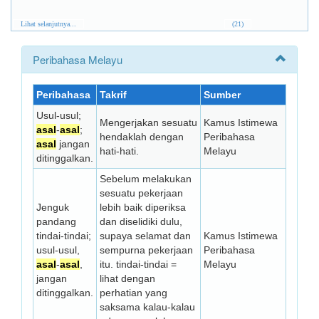
Lihat selanjutnya...
(21)
Peribahasa Melayu
Peribahasa
Takrif
Sumber
Usul-usul;
Mengerjakan sesuatu
Kamus Istimewa
asal
-
asal
;
hendaklah dengan
Peribahasa
asal
jangan
hati-hati.
Melayu
ditinggalkan.
Sebelum melakukan
sesuatu pekerjaan
Jenguk
lebih baik diperiksa
pandang
dan diselidiki dulu,
tindai-tindai;
supaya selamat dan
Kamus Istimewa
usul-usul,
sempurna pekerjaan
Peribahasa
asal
-
asal
,
itu. tindai-tindai =
Melayu
jangan
lihat dengan
ditinggalkan.
perhatian yang
saksama kalau-kalau