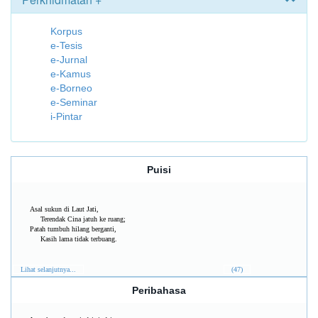
Korpus
e-Tesis
e-Jurnal
e-Kamus
e-Borneo
e-Seminar
i-Pintar
Puisi
Asal sukun di Laut Jati,
Terendak Cina jatuh ke ruang;
Patah tumbuh hilang berganti,
Kasih lama tidak terbuang.
Lihat selanjutnya...
(47)
Peribahasa