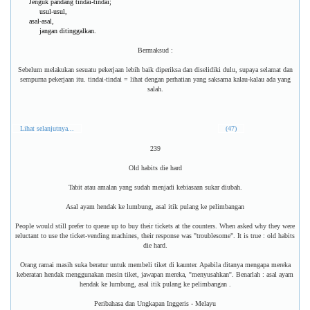
Jenguk pandang tindai-tindai;
usul-usul,
asal-asal,
jangan ditinggalkan.
Bermaksud :
Sebelum melakukan sesuatu pekerjaan lebih baik diperiksa dan diselidiki dulu, supaya selamat dan
sempurna pekerjaan itu. tindai-tindai = lihat dengan perhatian yang saksama kalau-kalau ada yang
salah.
Lihat selanjutnya...
(47)
239
Old habits die hard
Tabit atau amalan yang sudah menjadi kebiasaan sukar diubah.
Asal ayam hendak ke lumbung, asal itik pulang ke pelimbangan
People would still prefer to queue up to buy their tickets at the counters. When asked why they were
reluctant to use the ticket-vending machines, their response was "troublesome". It is true : old habits
die hard.
Orang ramai masih suka beratur untuk membeli tiket di kaunter. Apabila ditanya mengapa mereka
keberatan hendak menggunakan mesin tiket, jawapan mereka, ''menyusahkan''. Benarlah : asal ayam
hendak ke lumbung, asal itik pulang ke pelimbangan .
Peribahasa dan Ungkapan Inggeris - Melayu