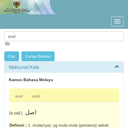
Maklumat Kata
Kamus Bahasa Melayu
asal
asal
اصل
[a.sal] |
Definisi :
1. mula(nya), yg mula-mula (pertama) sekali: