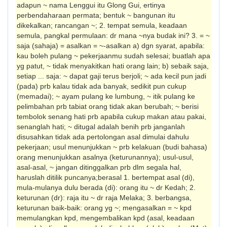
adapun ~ nama Lenggui itu Glong Gui, ertinya
perbendaharaan permata; bentuk ~ bangunan itu
dikekalkan; rancang­an ~; 2. tempat semula, keadaan
semula, pangkal permulaan: dr mana ~nya budak ini? 3. = ~
saja (sahaja) = asalkan = ~-asalkan a) dgn syarat, apabila:
kau boleh pulang ~ pekerjaanmu sudah selesai; buatlah apa
yg patut, ~ tidak menyakitkan hati orang lain; b) sebaik saja,
setiap ... saja: ~ dapat gaji terus berjoli; ~ ada kecil pun jadi
(pada) prb kalau tidak ada banyak, sedikit pun cukup
(memadai); ~ ayam pulang ke lumbung, ~ itik pulang ke
pelimbahan prb tabiat orang tidak akan berubah; ~ berisi
tembolok senang hati prb apabila cukup makan atau pakai,
senanglah hati; ~ ditugal adalah benih prb janganlah
disusahkan tidak ada pertolongan asal dimulai dahulu
pekerjaan; usul menunjukkan ~ prb kelakuan (budi bahasa)
orang menunjukkan asalnya (keturunannya); usul-usul,
asal-asal, ~ jangan ditinggalkan prb dlm segala hal,
haruslah ditilik puncanya;berasal 1. bertempat asal (di),
mula-mulanya dulu berada (di): orang itu ~ dr Kedah; 2.
keturunan (dr): raja itu ~ dr raja Melaka; 3. berbangsa,
keturunan baik-baik: orang yg ~; mengasalkan = ~ kpd
memulangkan kpd, mengembalikan kpd (asal, keadaan