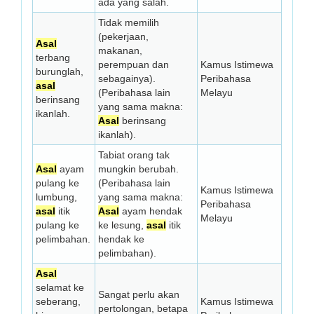
ada yang salah.
Tidak memilih
(pekerjaan,
Asal
makanan,
terbang
perempuan dan
Kamus Istimewa
burunglah,
sebagainya).
Peribahasa
asal
(Peribahasa lain
Melayu
berinsang
yang sama makna:
ikanlah.
Asal
berinsang
ikanlah).
Tabiat orang tak
Asal
ayam
mungkin berubah.
pulang ke
(Peribahasa lain
Kamus Istimewa
lumbung,
yang sama makna:
Peribahasa
asal
itik
Asal
ayam hendak
Melayu
pulang ke
ke lesung,
asal
itik
pelimbahan.
hendak ke
pelimbahan).
Asal
selamat ke
Sangat perlu akan
seberang,
Kamus Istimewa
pertolongan, betapa