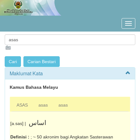
Maklumat Kata
Kamus Bahasa Melayu
ASAS
asas
asas
اساس
[a.sas] |
Definisi :
; ~ 50 akronim bagi Angkatan Sasterawan