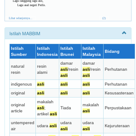
Lagu canggung lagu asli,
Lagu asal negeri Perlis.
Lihat selanjutnya...
(2)
Istilah MABBIM
Istilah
Istilah
Istilah
Istilah
Bidang
Sumber
Indonesia
Brunei
Malaysia
damar
damar
natural
resin
asli
/resin
asli
/resin
Perhutanan
resin
alami
asli
asli
indigenous
asli
asli
asli
Perhutanan
original
asli
asli
asli
Kesusasteraan
makalah
original
makalah
asli
;
Tiada
Perpustakaan
article
asli
artikel
asli
untempered
udara
udara
udara
asli
Kejuruteraan
air
asli
asli