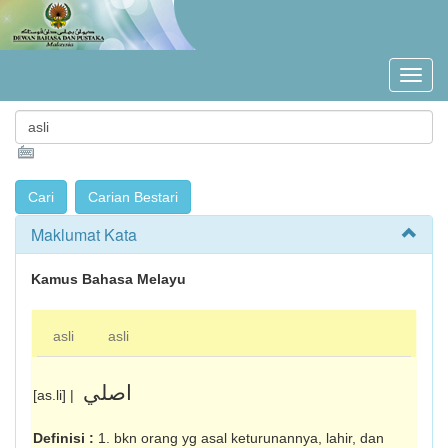
Maklumat Kata
Kamus Bahasa Melayu
asli
asli
اصلي
[as.li] |
Definisi :
1. bkn orang yg asal keturunannya, lahir, dan