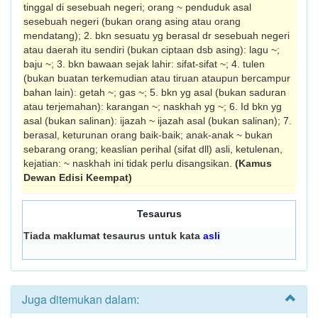
tinggal di sesebuah negeri; orang ~ pen­duduk asal
sesebuah negeri (bukan orang asing atau orang
mendatang); 2. bkn sesuatu yg ber­asal dr sesebuah negeri
atau daerah itu sendiri (bukan ciptaan dsb asing): lagu ~;
baju ~; 3. bkn bawaan sejak lahir: sifat-sifat ~; 4. tulen
(bukan buatan terkemudian atau tiruan ataupun bercampur
bahan lain): getah ~; gas ~; 5. bkn yg asal (bukan saduran
atau terjemahan): karangan ~; naskhah yg ~; 6. Id bkn yg
asal (bukan salinan): ijazah ~ ijazah asal (bukan salinan); 7.
berasal, keturunan orang baik-baik; anak-anak ~ bukan
sebarang orang; keaslian perihal (sifat dll) asli, ketulenan,
kejatian: ~ naskhah ini tidak perlu disang­sikan.
(Kamus
Dewan Edisi Keempat)
Tesaurus
Tiada maklumat tesaurus untuk kata
asli
Juga ditemukan dalam: