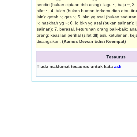
sendiri (bukan ciptaan dsb asing): lagu ~; baju ~; 3.
sifat ~; 4. tulen (bukan buatan terkemudian atau t
lain): getah ~; gas ~; 5. bkn yg asal (bukan sadura
~; naskhah yg ~; 6. Id bkn yg asal (bukan salinan): 
salinan); 7. berasal, keturunan orang baik-baik; a
orang; keaslian perihal (sifat dll) asli, ketulenan, ke
disang­sikan.
(Kamus Dewan Edisi Keempat)
Tesaurus
Tiada maklumat tesaurus untuk kata
asli