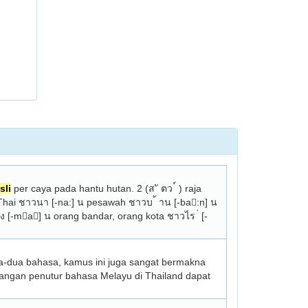
sli
 per­ caya pada hantu hutan. 2 (ส ั ตว ์ ) raja 
 Thai ชาวนา [-na:] น pesawah ชาวบ ้ าน [-ba:n] น 
อง [-ma] น orang bandar, orang kota ชาวไร ่ [-
ua-dua bahasa, kamus ini juga sangat bermakna 
ngan penutur bahasa Melayu di Thailand dapat 