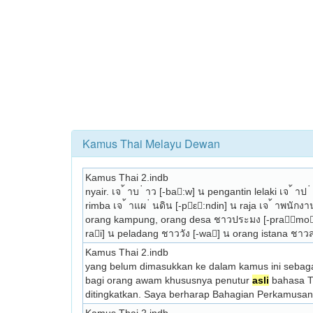
Kamus Thai Melayu Dewan
Kamus Thai 2.indb
nyair. เจ ้ าบ ่ าว [-ba:w] น pengantin lelaki เจ ้ าป ่
rimba เจ ้ าแผ ่ นดิน [-pε:ndin] น raja เจ ้ าพนั
orang kampung, orang desa ชาวประมง [-pramo] 
rai] น peladang ชาววัง [-wa] น orang istana ชาว
Kamus Thai 2.indb
yang belum dimasukkan ke dalam kamus ini sebagai 
bagi orang awam khususnya penutur 
asli
 bahasa T
ditingkatkan. Saya berharap Bahagian Perkamusa