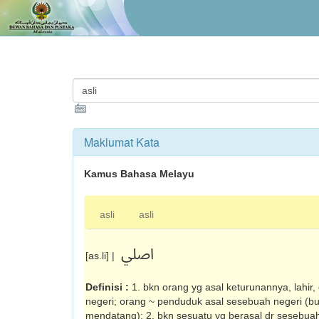
Maklumat Kata
Kamus Bahasa Melayu
asli
asli
اصلي
[as.li] |
Definisi :
1. bkn orang yg asal keturunannya, lahir,
negeri; orang ~ pen­duduk asal sesebuah negeri (b
mendatang); 2. bkn sesuatu yg ber­asal dr sesebuah