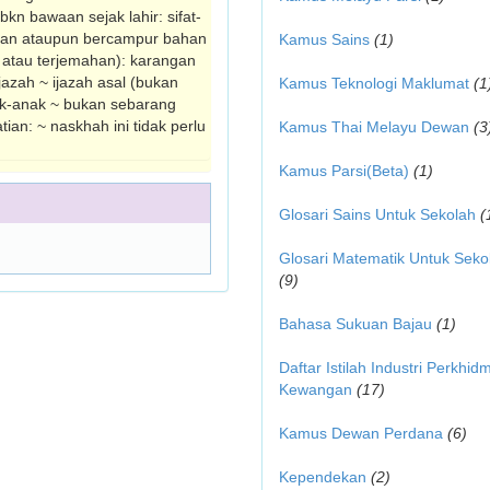
 bkn bawaan sejak lahir: sifat-
iruan ataupun bercampur bahan
Kamus Sains
(1)
n atau terjemahan): karangan
ijazah ~ ijazah asal (bukan
Kamus Teknologi Maklumat
(1
nak-anak ~ bukan sebarang
jatian: ~ naskhah ini tidak perlu
Kamus Thai Melayu Dewan
(3
Kamus Parsi(Beta)
(1)
Glosari Sains Untuk Sekolah
(
Glosari Matematik Untuk Seko
(9)
Bahasa Sukuan Bajau
(1)
Daftar Istilah Industri Perkhid
Kewangan
(17)
Kamus Dewan Perdana
(6)
Kependekan
(2)