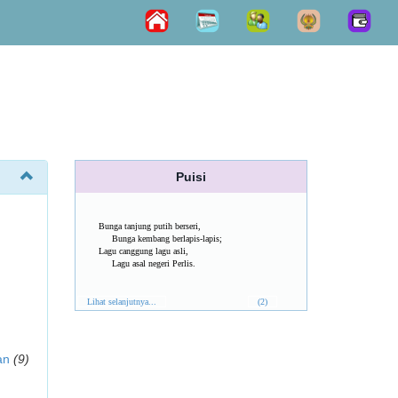
Puisi
Bunga tanjung putih berseri,
Bunga kembang berlapis-lapis;
Lagu canggung lagu asli,
Lagu asal negeri Perlis.
Lihat selanjutnya...
(2)
an
(9)