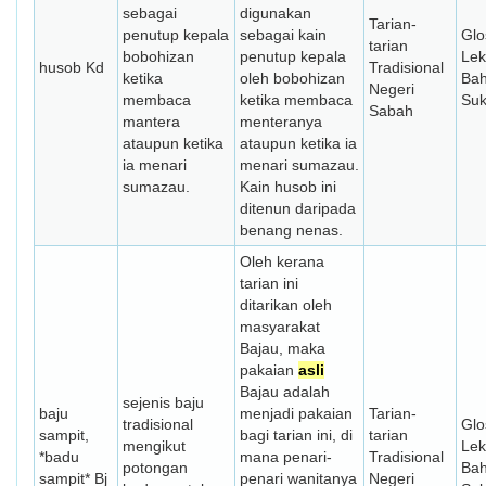
sebagai
digunakan
Tarian-
penutup kepala
sebagai kain
Glo
tarian
bobohizan
penutup kepala
Lek
husob Kd
Tradisional
ketika
oleh bobohizan
Ba
Negeri
membaca
ketika membaca
Su
Sabah
mantera
menteranya
ataupun ketika
ataupun ketika ia
ia menari
menari sumazau.
sumazau.
Kain husob ini
ditenun daripada
benang nenas.
Oleh kerana
tarian ini
ditarikan oleh
masyarakat
Bajau, maka
pakaian
asli
Bajau adalah
sejenis baju
baju
menjadi pakaian
Tarian-
tradisional
Glo
sampit,
bagi tarian ini, di
tarian
mengikut
Lek
*badu
mana penari-
Tradisional
potongan
Ba
sampit* Bj
penari wanitanya
Negeri