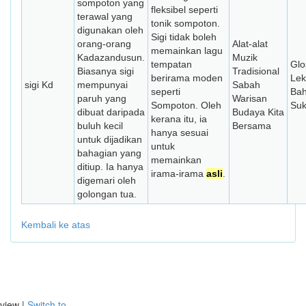
sompoton yang
fleksibel seperti
terawal yang
tonik sompoton.
digunakan oleh
Sigi tidak boleh
orang-orang
Alat-alat
memainkan lagu
Kadazandusun.
Muzik
tempatan
Glo
Biasanya sigi
Tradisional
berirama moden
Lek
sigi Kd
mempunyai
Sabah
seperti
Ba
paruh yang
Warisan
Sompoton. Oleh
Su
dibuat daripada
Budaya Kita
kerana itu, ia
buluh kecil
Bersama
hanya sesuai
untuk dijadikan
untuk
bahagian yang
memainkan
ditiup. Ia hanya
irama-irama
asli
.
digemari oleh
golongan tua.
Kembali ke atas
view |
Switch to