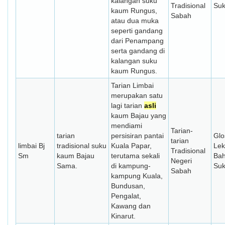
kalangan suku
Tradisional
Su
kaum Rungus,
Sabah
atau dua muka
seperti gandang
dari Penampang
serta gandang di
kalangan suku
kaum Rungus.
Tarian Limbai
merupakan satu
lagi tarian
asli
kaum Bajau yang
mendiami
Tarian-
tarian
persisiran pantai
Glo
tarian
limbai Bj
tradisional suku
Kuala Papar,
Lek
Tradisional
Sm
kaum Bajau
terutama sekali
Ba
Negeri
Sama.
di kampung-
Su
Sabah
kampung Kuala,
Bundusan,
Pengalat,
Kawang dan
Kinarut.