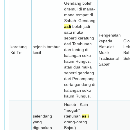
Gendang boleh
ditemui di mana-
mana tempat di
Sabah. Gendang
asli
boleh jadi
satu muka
Pengenalan
seperti karatung
kepada
Glo
dari Tambunan
karatung
sejenis tambur
Alat-alat
Lek
dan tontog di
Kd Tm
kecil.
Muzik
Ba
kalangan suku
Tradisional
Su
kaum Rungus,
Sabah
atau dua muka
seperti gandang
dari Penampang
serta gandang di
kalangan suku
kaum Rungus.
Husob - Kain
"mogah"
selendang
(tenunan
asli
yang
orang-orang
digunakan
Bajau)