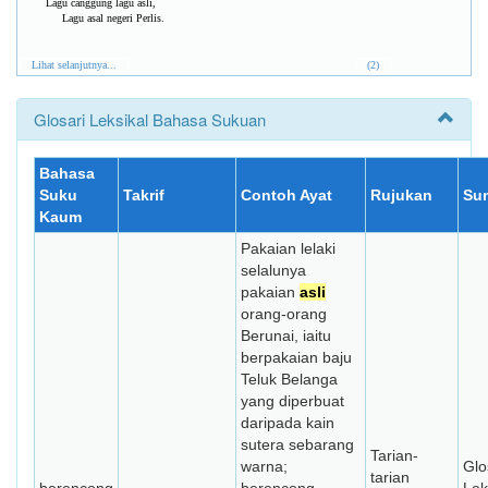
Lagu canggung lagu asli,
Lagu asal negeri Perlis.
Lihat selanjutnya...
(2)
Glosari Leksikal Bahasa Sukuan
Bahasa
Suku
Takrif
Contoh Ayat
Rujukan
Su
Kaum
Pakaian lelaki
selalunya
pakaian
asli
orang-orang
Berunai, iaitu
berpakaian baju
Teluk Belanga
yang diperbuat
daripada kain
sutera sebarang
Tarian-
warna;
Glo
tarian