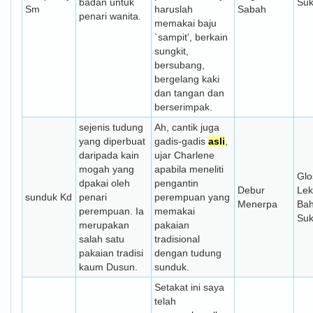
badan untuk
Su
Sm
haruslah
Sabah
penari wanita.
memakai baju
`sampit', berkain
sungkit,
bersubang,
bergelang kaki
dan tangan dan
berserimpak.
sejenis tudung
Ah, cantik juga
yang diperbuat
gadis-gadis
asli
,
daripada kain
ujar Charlene
mogah yang
apabila meneliti
Glo
dpakai oleh
pengantin
Debur
Lek
sunduk Kd
penari
perempuan yang
Menerpa
Ba
perempuan. Ia
memakai
Su
merupakan
pakaian
salah satu
tradisional
pakaian tradisi
dengan tudung
kaum Dusun.
sunduk.
Setakat ini saya
telah