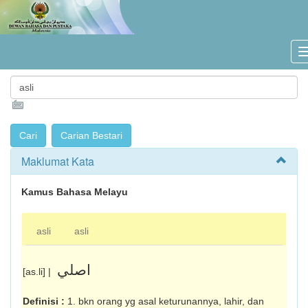
Maklumat Kata
Kamus Bahasa Melayu
asli
asli
اصلي
[as.li] |
Definisi :
1. bkn orang yg asal keturunannya, lahir, dan