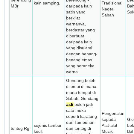
berencong
berencong -
Lek
kain samping.
Tradisional
MBr
daripada kain
Ba
Negeri
satin yang
Su
Sabah
berkilat
warnanya,
berdastar yang
diperbuat
daripada kain
yang disulami
dengan benang-
benang emas
yang beraneka
warna.
Gendang boleh
ditemui di mana-
mana tempat di
Sabah. Gendang
asli
boleh jadi
satu muka
Pengenalan
seperti karatung
kepada
Glo
dari Tambunan
sejenis tambur
Alat-alat
Lek
tontog Rg
dan tontog di
kecil.
Muzik
Ba