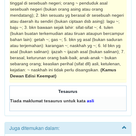
tinggal di sesebuah negeri; orang ~ pen­duduk asal
sesebuah negeri (bukan orang asing atau orang
mendatang); 2. bkn sesuatu yg ber­asal dr sesebuah negeri
atau daerah itu sendiri (bukan ciptaan dsb asing): lagu ~;
baju ~; 3. bkn bawaan sejak lahir: sifat-sifat ~; 4. tulen
(bukan buatan terkemudian atau tiruan ataupun bercampur
bahan lain): getah ~; gas ~; 5. bkn yg asal (bukan saduran
atau terjemahan): karangan ~; naskhah yg ~; 6. Id bkn yg
asal (bukan salinan): ijazah ~ ijazah asal (bukan salinan); 7.
berasal, keturunan orang baik-baik; anak-anak ~ bukan
sebarang orang; keaslian perihal (sifat dll) asli, ketulenan,
kejatian: ~ naskhah ini tidak perlu disang­sikan.
(Kamus
Dewan Edisi Keempat)
Tesaurus
Tiada maklumat tesaurus untuk kata
asli
Juga ditemukan dalam: