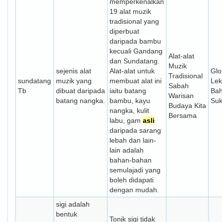
memperkenalkan
19 alat muzik
tradisional yang
diperbuat
daripada bambu
kecuali Gandang
Alat-alat
dan Sundatang.
Muzik
sejenis alat
Alat-alat untuk
Glo
Tradisional
sundatang
muzik yang
membuat alat ini
Lek
Sabah
Tb
dibuat daripada
iaitu batang
Ba
Warisan
batang nangka.
bambu, kayu
Su
Budaya Kita
nangka, kulit
Bersama
labu, gam
asli
daripada sarang
lebah dan lain-
lain adalah
bahan-bahan
semulajadi yang
boleh didapati
dengan mudah.
sigi adalah
bentuk
Tonik sigi tidak