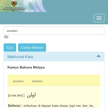
Maklumat Kata
Kamus Bahasa Melayu
awalan
awalan
اولن
[a.wa.lan] |
Definisi :
imbuhan di depan kata dasar (spt me, ber, ke,