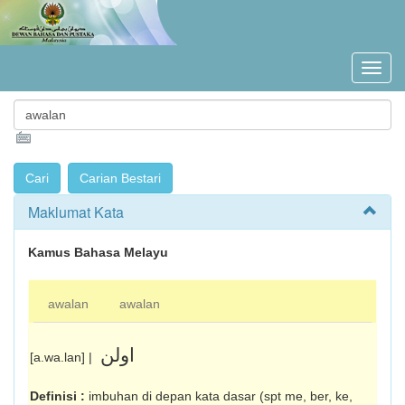
Maklumat Kata
Kamus Bahasa Melayu
awalan
awalan
اولن
[a.wa.lan] |
Definisi :
imbuhan di depan kata dasar (spt me, ber, ke,