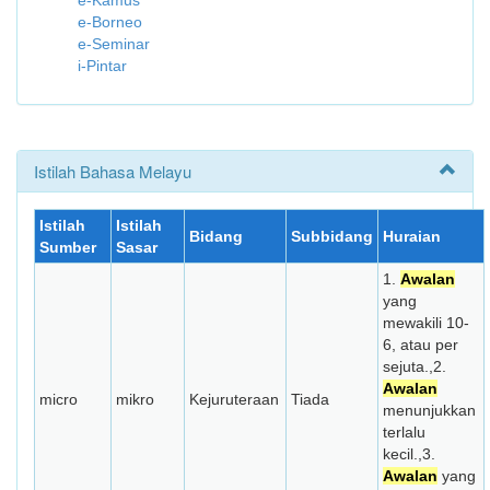
e-Kamus
e-Borneo
e-Seminar
i-Pintar
Istilah Bahasa Melayu
Istilah
Istilah
Bidang
Subbidang
Huraian
Sumber
Sasar
1.
Awalan
yang
mewakili 10-
6, atau per
sejuta.,2.
Awalan
micro
mikro
Kejuruteraan
Tiada
menunjukkan
terlalu
kecil.,3.
Awalan
yang