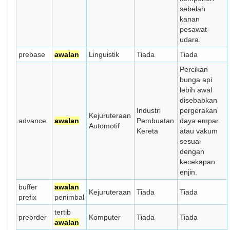
sebelah
kanan
pesawat
udara.
prebase
awalan
Linguistik
Tiada
Tiada
Percikan
bunga api
lebih awal
disebabkan
Industri
pergerakan
Kejuruteraan
advance
awalan
Pembuatan
daya empar
Automotif
Kereta
atau vakum
sesuai
dengan
kecekapan
enjin.
buffer
awalan
Kejuruteraan
Tiada
Tiada
prefix
penimbal
tertib
preorder
Komputer
Tiada
Tiada
awalan