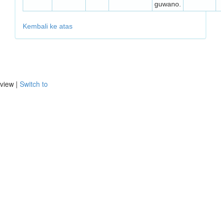
guwano.
Kembali ke atas
view |
Switch to