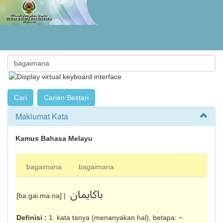
Maklumat Kata
Kamus Bahasa Melayu
bagaimana
bagaimana
باݢايمان
[ba.gai.ma.na] |
Definisi :
1. kata tanya (menanyakan hal), betapa: ~