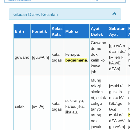
Glosari Dialek Kelantan
Kelas
Ayat
Sebutan
Entri
Fonetik
Makna
Kata
Dialek
Ayat
Guwano
[gu.wA.n
demo
dE.m do/
kata
kenapa,
dok
guwano
[gu.wA.n]
k«.leh k
tugas
bagaimana
.
kelih ko
kA.wE
kawe
dZAh]
jah.
Mung
tok gi
[muN t/
skoloh
gi sk.lh
ni, selak
ni s«.lA/
sekiranya,
kata
cekgu
tSE/.gu
selak
[s«.lA/]
kalau, jika,
tugas
tanyo
tA.ø
jikalau.
mung
muN n/
nok
dZA.wA/
jawak
gu.wA.n]