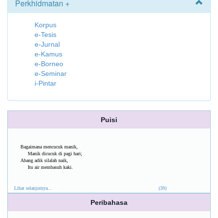
Perkhidmatan +
Korpus
e-Tesis
e-Jurnal
e-Kamus
e-Borneo
e-Seminar
i-Pintar
Puisi
Bagaimana mencucuk manik,
Manik dicucuk di pagi hari;
Abang adik silalah naik,
Itu air membasuh kaki.
Lihat selanjutnya...
(39)
Peribahasa