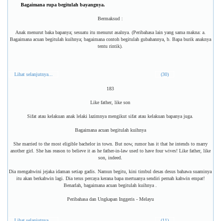
Bagaimana rupa begitulah bayangnya.
Bermaksud :
Anak menurut baka bapanya; sesuatu itu menurut asalnya. (Peribahasa lain yang sama makna: a.
Bagaimana acuan begitulah kuihnya; bagaimana contoh begitulah gubahannya, b. Bapa burik anaknya
tentu rintik).
Lihat selanjutnya...
(30)
183
Like father, like son
Sifat atau kelakuan anak lelaki lazimnya mengikut sifat atau kelakuan bapanya juga.
Bagaimana acuan begitulah kuihnya
She married to the most eligible bachelor in town. But now, rumor has it that he intends to marry
another girl. She has reason to believe it as he father-in-law used to have four wives! Like father, like
son, indeed.
Dia mengahwini jejaka idaman setiap gadis. Namun begitu, kini timbul desas desus bahawa suaminya
itu akan berkahwin lagi. Dia terus percaya kerana bapa mertuanya sendiri pernah kahwin empat!
Benarlah, bagaimana acuan begitulah kuihnya .
Peribahasa dan Ungkapan Inggeris - Melayu
Lihat selanjutnya...
(11)