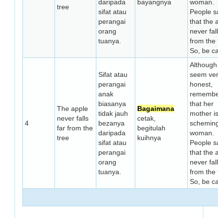
daripada
bayangnya
woman.
tree
sifat atau
People s
perangai
that the 
orang
never fall
tuanya.
from the 
So, be ca
Although
Sifat atau
seem ve
perangai
honest,
anak
remembe
biasanya
that her
The apple
Bagaimana
tidak jauh
mother i
never falls
cetak,
4
bezanya
schemin
far from the
begitulah
daripada
woman.
tree
kuihnya
sifat atau
People s
perangai
that the 
orang
never fall
tuanya.
from the 
So, be ca