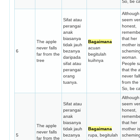
So, be ca
Although
Sifat atau
seem ve
perangai
honest,
anak
remembe
biasanya
that her
The apple
Bagaimana
tidak jauh
mother i
never falls
acuan
6
bezanya
schemin
far from the
begitulah
daripada
woman.
tree
kuihnya
sifat atau
People s
perangai
that the 
orang
never fall
tuanya.
from the 
So, be ca
Although
Sifat atau
seem ve
perangai
honest,
anak
remembe
biasanya
that her
The apple
tidak jauh
Bagaimana
mother i
never falls
5
bezanya
rupa, begitulah
schemin
far from the