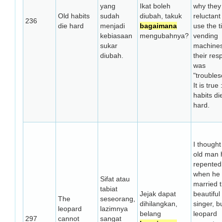
yang
Ikat boleh
why they
Old habits
sudah
diubah, takuk
reluctant
236
die hard
menjadi
bagaimana
use the t
kebiasaan
mengubahnya?
vending
sukar
machines
diubah.
their re
was
"trouble
It is true 
habits di
hard.
I thought
old man 
repented
when he
Sifat atau
married t
tabiat
Jejak dapat
beautiful
The
seseorang,
dihilangkan,
singer, b
leopard
lazimnya
belang
leopard
297
cannot
sangat