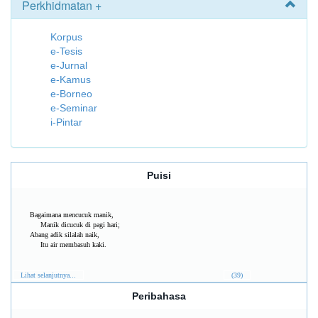
Perkhidmatan +
Korpus
e-Tesis
e-Jurnal
e-Kamus
e-Borneo
e-Seminar
i-Pintar
Puisi
Bagaimana mencucuk manik,
Manik dicucuk di pagi hari;
Abang adik silalah naik,
Itu air membasuh kaki.
Lihat selanjutnya...
(39)
Peribahasa