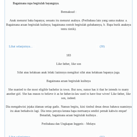
Bagaimana rupa begitulah bayangnya.
Bermaksud :
Anak menurut baka bapanya; sesuatu itu menurut asalnya. (Peribahasa lain yang sama makna: a.
Bagaimana acuan begitulah kuihnya; bagaimana contoh begitulah gubahannya, b. Bapa burik anaknya
tentu rintik).
Lihat selanjutnya...
(30)
183
Like father, like son
Sifat atau kelakuan anak lelaki lazimnya mengikut sifat atau kelakuan bapanya juga.
Bagaimana acuan begitulah kuihnya
She married to the most eligible bachelor in town. But now, rumor has it that he intends to marry
another girl. She has reason to believe it as he father-in-law used to have four wives! Like father, like
son, indeed.
Dia mengahwini jejaka idaman setiap gadis. Namun begitu, kini timbul desas desus bahawa suaminya
itu akan berkahwin lagi. Dia terus percaya kerana bapa mertuanya sendiri pernah kahwin empat!
Benarlah, bagaimana acuan begitulah kuihnya .
Peribahasa dan Ungkapan Inggeris - Melayu
Lihat selanjutnya...
(11)