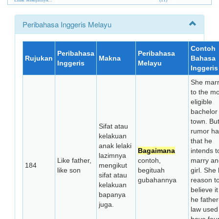
Peribahasa Inggeris Melayu
Contoh
Peribahasa
Peribahasa
Rujukan
Makna
Bahasa
Inggeris
Melayu
Inggeris
She marr
to the m
eligible
bachelor 
town. Bu
Sifat atau
rumor has
kelakuan
that he
anak lelaki
Bagaimana
intends t
lazimnya
Like father,
contoh,
marry an
184
mengikut
like son
begituah
girl. She
sifat atau
gubahannya
reason t
kelakuan
believe it
bapanya
he father
juga.
law used