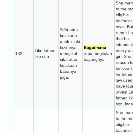
She marr
to the m
eligible
bachelor 
town. Bu
Sifat atau
rumor has
kelakuan
that he
anak lelaki
intends t
lazimnya
Bagaimana
Like father,
marry an
182
mengikut
rupa, begitulah
like son
girl. She
sifat atau
bayangnya
reason t
kelakuan
believe it
bapanya
he father
juga.
law used
have fou
wives! Li
father, li
son, ind
She marr
to the m
eligible
bachelor 