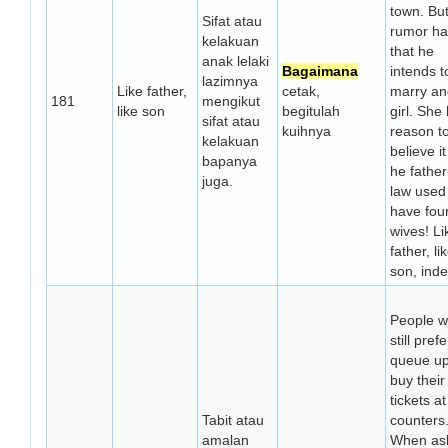
town. Bu
Sifat atau
rumor has
kelakuan
that he
anak lelaki
Bagaimana
intends t
lazimnya
Like father,
cetak,
marry an
181
mengikut
like son
begitulah
girl. She
sifat atau
kuihnya
reason t
kelakuan
believe it
bapanya
he father
juga.
law used
have fou
wives! Li
father, li
son, ind
People w
still prefe
queue up
buy their
tickets at
Tabit atau
counters
amalan
When as