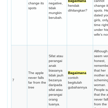
bagaimana
cannot
change its
negative,
hendak
change i
spots
tidak
dihilangkan?
spots. He 
mungkin
dated yo
berubah.
girls, onl
time righ
under hi
wife's no
Although
Sifat atau
seem ve
perangai
honest,
anak
remembe
biasanya
that her
The apple
Bagaimana
tidak jauh
mother i
never falls
contoh
7
bezanya
schemin
far from the
begitulah
daripada
woman.
tree
gubahannya
sifat atau
People s
perangai
that the 
orang
never fall
tuanya.
from the 