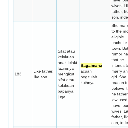
have fou
wives! Li
father, li
son, ind
She marr
to the m
eligible
bachelor 
town. Bu
Sifat atau
rumor has
kelakuan
that he
anak lelaki
Bagaimana
intends t
lazimnya
Like father,
acuan
marry an
183
mengikut
like son
begitulah
girl. She
sifat atau
kuihnya
reason t
kelakuan
believe it
bapanya
he father
juga.
law used
have fou
wives! Li
father, li
son, ind