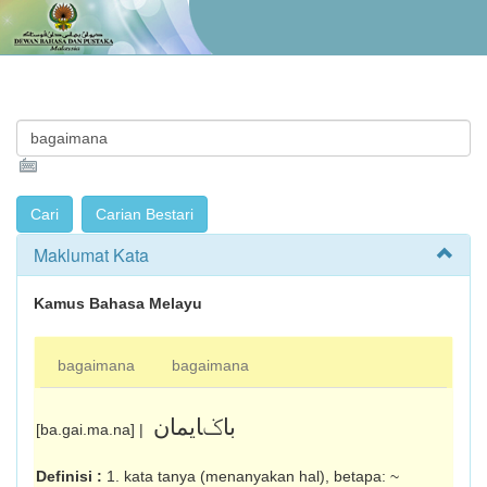
Maklumat Kata
Kamus Bahasa Melayu
bagaimana
bagaimana
باݢايمان
[ba.gai.ma.na] |
Definisi :
1. kata tanya (menanyakan hal), betapa: ~