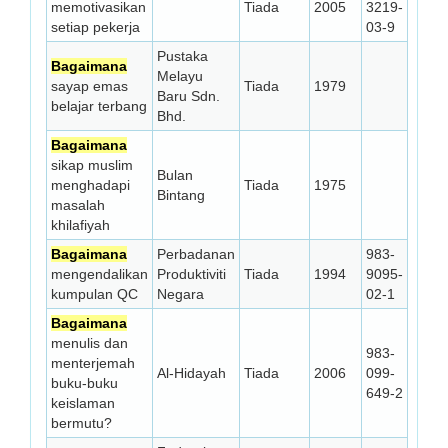
memotivasikan
Tiada
2005
3219-
setiap pekerja
03-9
Pustaka
Bagaimana
Melayu
sayap emas
Tiada
1979
Baru Sdn.
belajar terbang
Bhd.
Bagaimana
sikap muslim
Bulan
menghadapi
Tiada
1975
Bintang
masalah
khilafiyah
Bagaimana
Perbadanan
983-
mengendalikan
Produktiviti
Tiada
1994
9095-
kumpulan QC
Negara
02-1
Bagaimana
menulis dan
983-
menterjemah
Al-Hidayah
Tiada
2006
099-
buku-buku
649-2
keislaman
bermutu?