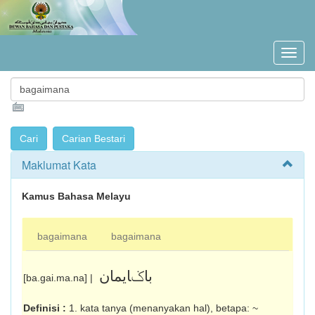
Maklumat Kata
Kamus Bahasa Melayu
bagaimana
bagaimana
باݢايمان
[ba.gai.ma.na] |
Definisi :
1. kata tanya (menanyakan hal), betapa: ~