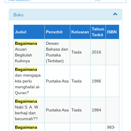
Buku
Tahun
Judul
Penerbit
Keluaran
ISBN
Terbit
Bagaimana
Dewan
Acuan
Bahasa dan
Tiada
2016
Begitulah
Pustaka
Kuihnya
(Terbitan)
Bagaimana
dan mengapa
kita perlu
Pustaka Asa
Tiada
1986
menghafal al-
Quran?
Bagaimana
Nabi S. A. W.
Pustaka Asa
Tiada
1984
berhaji dan
berumrah??
Bagaimana
983-