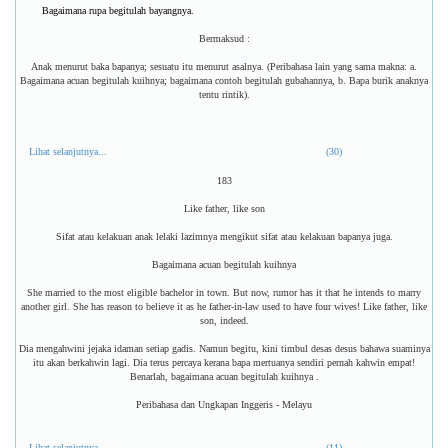
Bagaimana rupa begitulah bayangnya.
Bermaksud :
Anak menurut baka bapanya; sesuatu itu menurut asalnya. (Peribahasa lain yang sama makna: a.
Bagaimana acuan begitulah kuihnya; bagaimana contoh begitulah gubahannya, b. Bapa burik anaknya
tentu rintik).
Lihat selanjutnya...
(30)
183
Like father, like son
Sifat atau kelakuan anak lelaki lazimnya mengikut sifat atau kelakuan bapanya juga.
Bagaimana acuan begitulah kuihnya
She married to the most eligible bachelor in town. But now, rumor has it that he intends to marry
another girl. She has reason to believe it as he father-in-law used to have four wives! Like father, like
son, indeed.
Dia mengahwini jejaka idaman setiap gadis. Namun begitu, kini timbul desas desus bahawa suaminya
itu akan berkahwin lagi. Dia terus percaya kerana bapa mertuanya sendiri pernah kahwin empat!
Benarlah, bagaimana acuan begitulah kuihnya .
Peribahasa dan Ungkapan Inggeris - Melayu
Lihat selanjutnya...
(11)