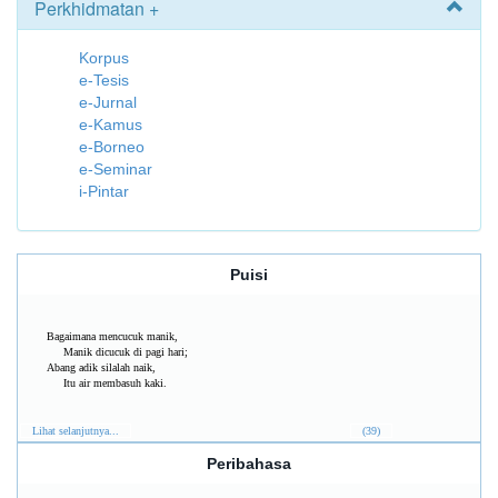
Perkhidmatan +
Korpus
e-Tesis
e-Jurnal
e-Kamus
e-Borneo
e-Seminar
i-Pintar
Puisi
Bagaimana mencucuk manik,
Manik dicucuk di pagi hari;
Abang adik silalah naik,
Itu air membasuh kaki.
Lihat selanjutnya...
(39)
Peribahasa