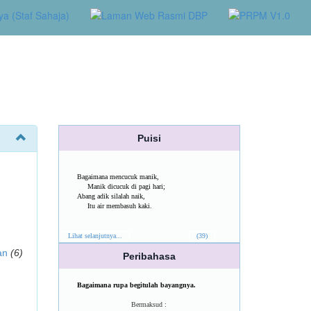
Puisi
Bagaimana mencucuk manik,
Manik dicucuk di pagi hari;
Abang adik silalah naik,
Itu air membasuh kaki.
Lihat selanjutnya...
(39)
an
(6)
Peribahasa
Bagaimana rupa begitulah bayangnya.
Bermaksud :