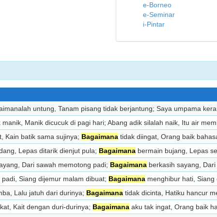
e-Borneo
e-Seminar
i-Pintar
aimanalah untung, Tanam pisang tidak berjantung; Saya umpama kera 
anik, Manik dicucuk di pagi hari; Abang adik silalah naik, Itu air me
at, Kain batik sama sujinya;
Bagaimana
tidak diingat, Orang baik bahas
ang, Lepas ditarik dienjut pula;
Bagaimana
bermain bujang, Lepas s
ayang, Dari sawah memotong padi;
Bagaimana
berkasih sayang, Dari
padi, Siang dijemur malam dibuat;
Bagaimana
menghibur hati, Siang 
mba, Lalu jatuh dari durinya;
Bagaimana
tidak dicinta, Hatiku hancur 
ikat, Kait dengan duri-durinya;
Bagaimana
aku tak ingat, Orang baik ha