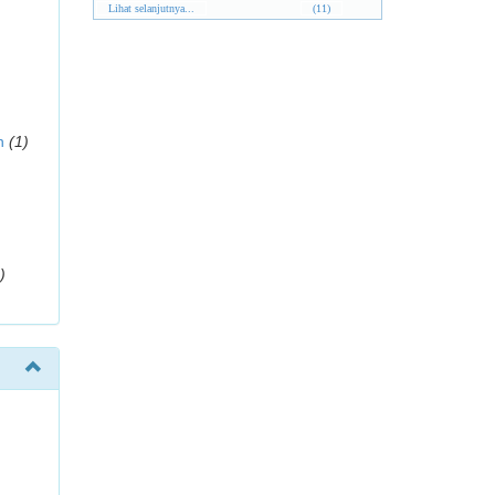
Lihat selanjutnya...
(11)
n
(1)
)