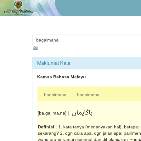
Maklumat Kata
Kamus Bahasa Melayu
bagaimana
bagaimana
باݢايمان
[ba.gai.ma.na] |
Definisi :
1. kata tanya (menanyakan hal), betapa: 
sekarang? 2. dgn cara apa, dgn jalan apa: parlim
wang orang ramai dipungut dan dibelanjakan; ~ jug