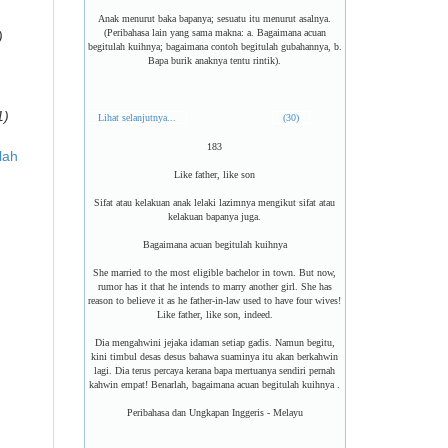
Anak menurut baka bapanya; sesuatu itu menurut asalnya.
(Peribahasa lain yang sama makna: a. Bagaimana acuan
)
begitulah kuihnya; bagaimana contoh begitulah gubahannya, b.
Bapa burik anaknya tentu rintik).
1)
Lihat selanjutnya...
(30)
183
lah
Like father, like son
Sifat atau kelakuan anak lelaki lazimnya mengikut sifat atau
kelakuan bapanya juga.
Bagaimana acuan begitulah kuihnya
She married to the most eligible bachelor in town. But now,
rumor has it that he intends to marry another girl. She has
reason to believe it as he father-in-law used to have four wives!
Like father, like son, indeed.
Dia mengahwini jejaka idaman setiap gadis. Namun begitu,
kini timbul desas desus bahawa suaminya itu akan berkahwin
lagi. Dia terus percaya kerana bapa mertuanya sendiri pernah
kahwin empat! Benarlah, bagaimana acuan begitulah kuihnya .
Peribahasa dan Ungkapan Inggeris - Melayu