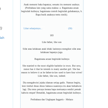
Anak menurut baka bapanya; sesuatu itu menurut asalnya.
(Peribahasa lain yang sama makna: a. Bagaimana acuan
)
begitulah kuihnya; bagaimana contoh begitulah gubahannya, b.
Bapa burik anaknya tentu rintik).
1)
Lihat selanjutnya...
(30)
183
lah
Like father, like son
Sifat atau kelakuan anak lelaki lazimnya mengikut sifat atau
kelakuan bapanya juga.
Bagaimana acuan begitulah kuihnya
She married to the most eligible bachelor in town. But now,
rumor has it that he intends to marry another girl. She has
reason to believe it as he father-in-law used to have four wives!
Like father, like son, indeed.
Dia mengahwini jejaka idaman setiap gadis. Namun begitu,
kini timbul desas desus bahawa suaminya itu akan berkahwin
lagi. Dia terus percaya kerana bapa mertuanya sendiri pernah
kahwin empat! Benarlah, bagaimana acuan begitulah kuihnya .
Peribahasa dan Ungkapan Inggeris - Melayu