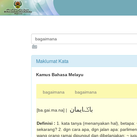
Maklumat Kata
Kamus Bahasa Melayu
bagaimana
bagaimana
باݢايمان
[ba.gai.ma.na] |
Definisi :
1. kata tanya (menanyakan hal), betapa: 
sekarang? 2. dgn cara apa, dgn jalan apa: parlim
wang orang ramai dipungut dan dibelanjakan; ~ jug