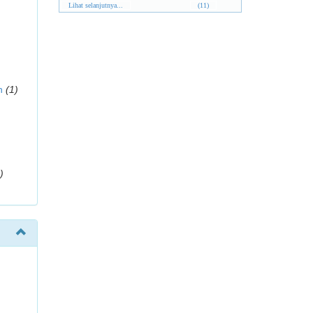
Lihat selanjutnya...
(11)
n
(1)
)