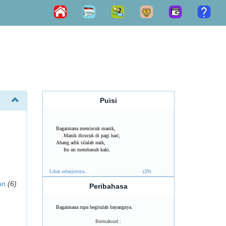
Puisi
Bagaimana mencucuk manik,
Manik dicucuk di pagi hari;
Abang adik silalah naik,
Itu air membasuh kaki.
Lihat selanjutnya...
(39)
an
(6)
Peribahasa
Bagaimana rupa begitulah bayangnya.
Bermaksud :