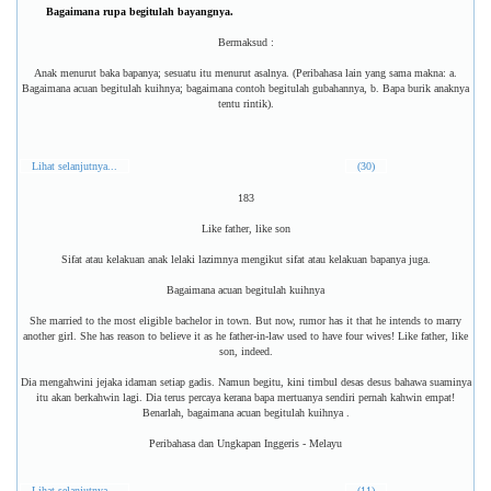
Bagaimana rupa begitulah bayangnya.
Bermaksud :
Anak menurut baka bapanya; sesuatu itu menurut asalnya. (Peribahasa lain yang sama makna: a.
Bagaimana acuan begitulah kuihnya; bagaimana contoh begitulah gubahannya, b. Bapa burik anaknya
tentu rintik).
Lihat selanjutnya...
(30)
183
Like father, like son
Sifat atau kelakuan anak lelaki lazimnya mengikut sifat atau kelakuan bapanya juga.
Bagaimana acuan begitulah kuihnya
She married to the most eligible bachelor in town. But now, rumor has it that he intends to marry
another girl. She has reason to believe it as he father-in-law used to have four wives! Like father, like
son, indeed.
Dia mengahwini jejaka idaman setiap gadis. Namun begitu, kini timbul desas desus bahawa suaminya
itu akan berkahwin lagi. Dia terus percaya kerana bapa mertuanya sendiri pernah kahwin empat!
Benarlah, bagaimana acuan begitulah kuihnya .
Peribahasa dan Ungkapan Inggeris - Melayu
Lihat selanjutnya...
(11)