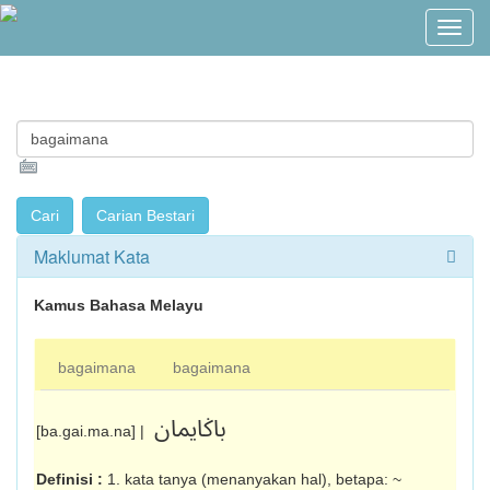
Maklumat Kata
Kamus Bahasa Melayu
bagaimana
bagaimana
باݢايمان
[ba.gai.ma.na] |
Definisi :
1. kata tanya (menanyakan hal), betapa: ~