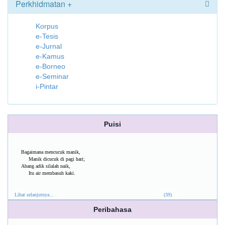
Perkhidmatan +
Korpus
e-Tesis
e-Jurnal
e-Kamus
e-Borneo
e-Seminar
i-Pintar
Puisi
Bagaimana mencucuk manik,
Manik dicucuk di pagi hari;
Abang adik silalah naik,
Itu air membasuh kaki.
Lihat selanjutnya...
(39)
Peribahasa