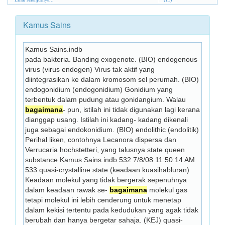
Kamus Sains
Kamus Sains.indb
pada bakteria. Banding exogenote. (BIO) endogenous 
virus (virus endogen) Virus tak aktif yang 
diintegrasikan ke dalam kromosom sel perumah. (BIO) 
endogonidium (endogonidium) Gonidium yang 
terbentuk dalam pudung atau gonidangium. Walau 
bagaimana
- pun, istilah ini tidak digunakan lagi kerana 
dianggap usang. Istilah ini kadang- kadang dikenali 
juga sebagai endokonidium. (BIO) endolithic (endolitik) 
Perihal liken, contohnya Lecanora dispersa dan 
Verrucaria hochstetteri, yang talusnya state queen 
substance Kamus Sains.indb 532 7/8/08 11:50:14 AM 
533 quasi-crystalline state (keadaan kuasihabluran) 
Keadaan molekul yang tidak bergerak sepenuhnya 
dalam keadaan rawak se- 
bagaimana
 molekul gas 
tetapi molekul ini lebih cenderung untuk menetap 
dalam kekisi tertentu pada kedudukan yang agak tidak 
berubah dan hanya bergetar sahaja. (KEJ) quasi-