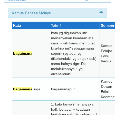
Kamus Bahasa Melayu
Kata
Takrif
Sumber
kata yg digunakan utk
menanyakan keadaan atau
cara: ~kah kamu membuat
Kamus
kira-kira ini? sebagaimana
Pelajar
bagaimana
seperti (yg ada, yg
Edisi
dikehendaki, yg dirujuk dsb);
Kedua
sama halnya dgn: Dia
melakukannya ~ yg
dikehendaki.
Kamus
Dewan
bagaimana
juga
bagaimanapun;
Edisi
Keempa
1. kata tanya (menanyakan
hal), betapa: ~ keadaan
budak yg sakit itu sekarang?