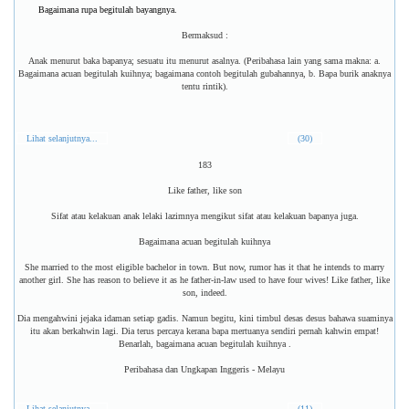
Bagaimana rupa begitulah bayangnya.
Bermaksud :
Anak menurut baka bapanya; sesuatu itu menurut asalnya. (Peribahasa lain yang sama makna: a.
Bagaimana acuan begitulah kuihnya; bagaimana contoh begitulah gubahannya, b. Bapa burik anaknya
tentu rintik).
Lihat selanjutnya...
(30)
183
Like father, like son
Sifat atau kelakuan anak lelaki lazimnya mengikut sifat atau kelakuan bapanya juga.
Bagaimana acuan begitulah kuihnya
She married to the most eligible bachelor in town. But now, rumor has it that he intends to marry
another girl. She has reason to believe it as he father-in-law used to have four wives! Like father, like
son, indeed.
Dia mengahwini jejaka idaman setiap gadis. Namun begitu, kini timbul desas desus bahawa suaminya
itu akan berkahwin lagi. Dia terus percaya kerana bapa mertuanya sendiri pernah kahwin empat!
Benarlah, bagaimana acuan begitulah kuihnya .
Peribahasa dan Ungkapan Inggeris - Melayu
Lihat selanjutnya...
(11)