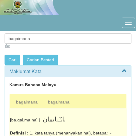
Maklumat Kata
Kamus Bahasa Melayu
bagaimana
bagaimana
باݢايمان
[ba.gai.ma.na] |
Definisi :
1. kata tanya (menanyakan hal), betapa: ~