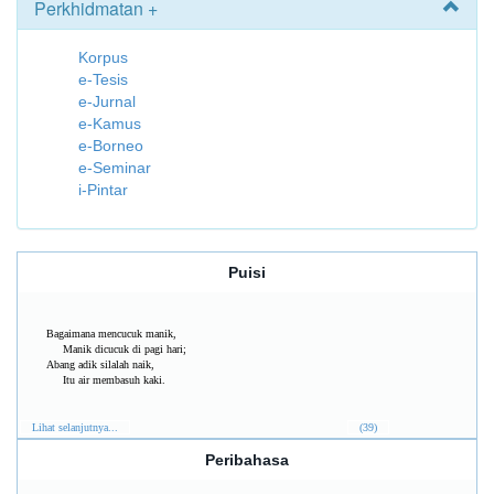
Perkhidmatan +
Korpus
e-Tesis
e-Jurnal
e-Kamus
e-Borneo
e-Seminar
i-Pintar
Puisi
Bagaimana mencucuk manik,
Manik dicucuk di pagi hari;
Abang adik silalah naik,
Itu air membasuh kaki.
Lihat selanjutnya...
(39)
Peribahasa