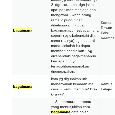
2. dgn cara apa, dgn jalan
apa: parlimen menjaga dan
mengawal ~ wang orang
ramai dipungut dan
Kamus
dibelanjakan; ~ juga
Dewan
bagaimana
bagaimanapun;sebagaimana
Edisi
seperti (yg dikehendaki dll),
Keempa
sama (halnya) dgn, seperti
mana: sekolah itu dapat
memberi pendidikan ~ yg
dikehendaki;bagaimanapun
biar apa pun yg
terjadi;dibagaimanakan
dipengapakan.
kata yg digunakan utk
menanyakan keadaan atau
Kamus
bagaimana
cara:
~ kamu membuat kira-
Pelajar
kira ini?
1. Set peraturan tertentu
yang menunjukkan cara
bagaimana
data boleh