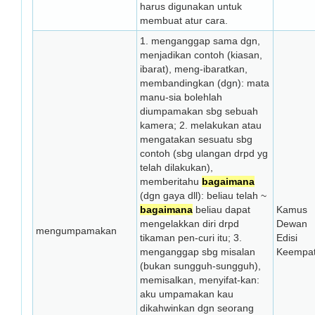
harus digunakan untuk
membuat atur cara.
1. menganggap sama dgn,
menjadikan contoh (kiasan,
ibarat), meng-ibaratkan,
membandingkan (dgn): mata
manu-sia bolehlah
diumpamakan sbg sebuah
kamera; 2. melakukan atau
mengatakan sesuatu sbg
contoh (sbg ulangan drpd yg
telah dilakukan),
memberitahu
bagaimana
(dgn gaya dll): beliau telah ~
bagaimana
beliau dapat
Kamus
mengelakkan diri drpd
Dewan
mengumpamakan
tikaman pen-curi itu; 3.
Edisi
menganggap sbg misalan
Keempa
(bukan sungguh-sungguh),
memisalkan, menyifat-kan:
aku umpamakan kau
dikahwinkan dgn seorang