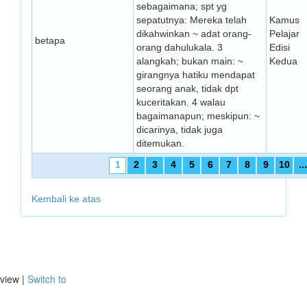
sebagaimana; spt yg
sepatutnya: Mereka telah
Kamus
dikahwinkan ~ adat orang-
Pelajar
betapa
orang dahulukala. 3
Edisi
alangkah; bukan main: ~
Kedua
girangnya hatiku mendapat
seorang anak, tidak dpt
kuceritakan. 4 walau
bagaimanapun; meskipun: ~
dicarinya, tidak juga
ditemukan.
1
2
3
4
5
6
7
8
9
10
...
Kembali ke atas
view |
Switch to