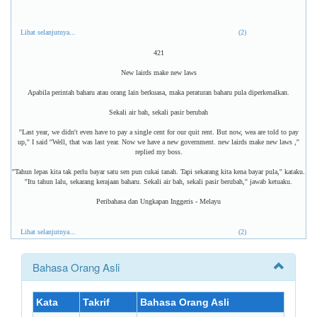
Lihat selanjutnya...
(2)
421
New lairds make new laws
Apabila perintah baharu atau orang lain berkuasa, maka peraturan baharu pula diperkenalkan.
Sekali air bah, sekali pasir berubah
''Last year, we didn't even have to pay a single cent for our quit rent. But now, wea are told to pay
up,'' I said ''Well, that was last year. Now we have a new government. new lairds make new laws ,''
replied my boss.
''Tahun lepas kita tak perlu bayar satu sen pun cukai tanah. Tapi sekarang kita kena bayar pula,'' kataku.
''Itu tahun lalu, sekarang kerajaan baharu. Sekali air bah, sekali pasir berubah,'' jawab ketuaku.
Peribahasa dan Ungkapan Inggeris - Melayu
Lihat selanjutnya...
(2)
Bahasa Orang Asli
Kata
Takrif
Bahasa Orang Asli