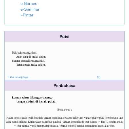
e-Borneo
e-Seminar
i-Pintar
Puisi
Nak bah rupanya hari,
Anak dara di muka pintu;
Sangat berubah rupanya diri,
Telah sekala tidak begitu.
Lihat selanjutnya...
(6)
Peribahasa
Lamun takut dilanggar batang,
jangan duduk di kepala pulau.
Bermaksud :
Kalau takut susah lebih baiklah jangan membuat sesuatu pekerjaan yang sukar-sukar. (Peribahasa lain
yang sama makna: Kalau takut dilimbur pasang, jangan berumah di tepi pantai [= laut]). kepala pulau
= tepi sungai yang menghadap mudik, tempat batang-batang tersangkut apabila air bah.