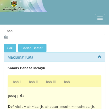
Maklumat Kata
Kamus Bahasa Melayu
bah I
bah II
bah III
bah
به
[bah] |
Definisi :
= air ~ banjir, air besar; musim ~ musim banjir;