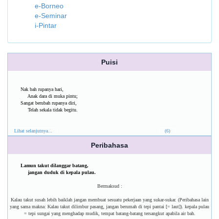
e-Borneo
e-Seminar
i-Pintar
Puisi
Nak bah rupanya hari,
Anak dara di muka pintu;
Sangat berubah rupanya diri,
Telah sekala tidak begitu.
Lihat selanjutnya...
(6)
Peribahasa
Lamun takut dilanggar batang,
jangan duduk di kepala pulau.
Bermaksud :
Kalau takut susah lebih baiklah jangan membuat sesuatu pekerjaan yang sukar-sukar. (Peribahasa lain
yang sama makna: Kalau takut dilimbur pasang, jangan berumah di tepi pantai [= laut]). kepala pulau
= tepi sungai yang menghadap mudik, tempat batang-batang tersangkut apabila air bah.