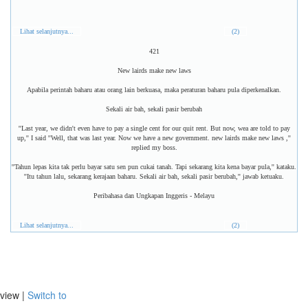
Lihat selanjutnya...
(2)
421
New lairds make new laws
Apabila perintah baharu atau orang lain berkuasa, maka peraturan baharu pula diperkenalkan.
Sekali air bah, sekali pasir berubah
''Last year, we didn't even have to pay a single cent for our quit rent. But now, wea are told to pay
up,'' I said ''Well, that was last year. Now we have a new government. new lairds make new laws ,''
replied my boss.
''Tahun lepas kita tak perlu bayar satu sen pun cukai tanah. Tapi sekarang kita kena bayar pula,'' kataku.
''Itu tahun lalu, sekarang kerajaan baharu. Sekali air bah, sekali pasir berubah,'' jawab ketuaku.
Peribahasa dan Ungkapan Inggeris - Melayu
Lihat selanjutnya...
(2)
view |
Switch to