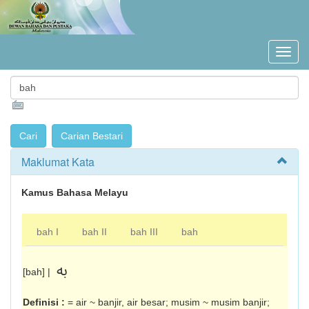
Maklumat Kata
Kamus Bahasa Melayu
bah I
bah II
bah III
bah
به
[bah] |
Definisi :
= air ~ banjir, air besar; musim ~ musim banjir;