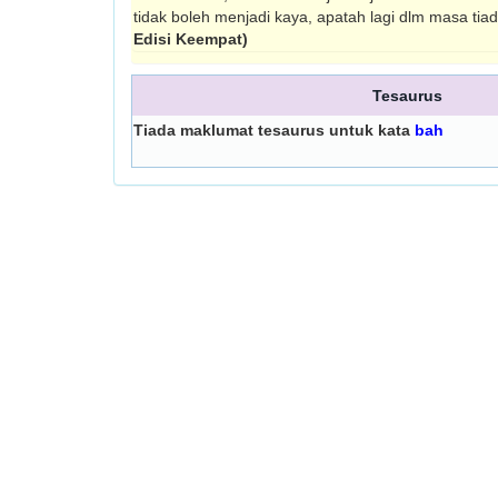
tidak boleh menjadi kaya, apatah lagi dlm masa tia
Edisi Keempat)
Tesaurus
Tiada maklumat tesaurus untuk kata
bah