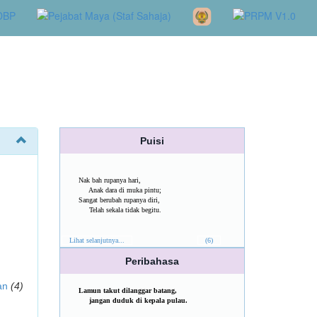
Puisi
Nak bah rupanya hari,
Anak dara di muka pintu;
Sangat berubah rupanya diri,
Telah sekala tidak begitu.
Lihat selanjutnya...
(6)
Peribahasa
an
(4)
Lamun takut dilanggar batang,
jangan duduk di kepala pulau.