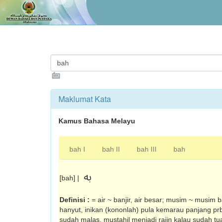
Maklumat Kata
Kamus Bahasa Melayu
bah I
bah II
bah III
bah
به
[bah] |
Definisi :
= air ~ banjir, air besar; musim ~ musim b
hanyut, inikan (kononlah) pula kemarau panjang p
sudah malas, mustahil menjadi rajin kalau sudah t