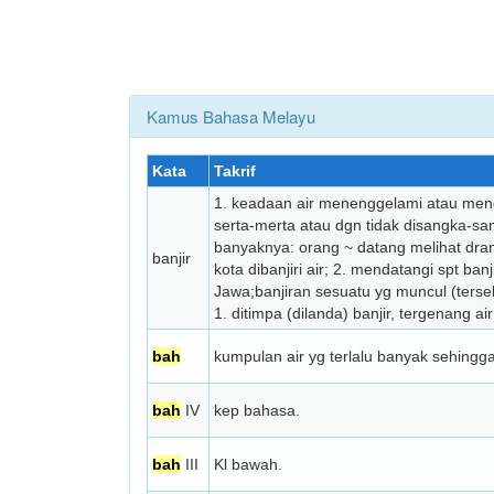
Kamus Bahasa Melayu
Kata
Takrif
1. keadaan air menenggelami atau men
serta-merta atau dgn tidak disangka-sa
banyaknya: orang ~ datang melihat dra
banjir
kota dibanjiri air; 2. mendatangi spt ba
Jawa;banjiran sesuatu yg muncul (ters
1. ditimpa (dilanda) banjir, tergenang air
bah
kumpulan air yg terlalu banyak sehingga 
bah
IV
kep bahasa.
bah
III
Kl bawah.