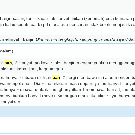
m banjir; salangkan ~ kapar tak hanyut, inikan (kononlah) pula kemarau
in kalau sudah tua; b) pd masa ada pencarian tidak boleh menjadi kay
a melimpah; banjir:
Dlm musim tengkujuh, kampung ini selalu saja didat
gelam);
air
bah
; 2. hanyut: padinya ~ oleh banjir; mengampuhkan menggenang
leh air, kebanjiran, kegenangan.
Perahunya ~ dibawa oleh air
bah
. 2 pergi membawa diri atau mengembara
erbawa mengelamun: Dia ~ memikirkan masa depannya. berhanyut-hanyut
perahunya ~ dibawa ombak. menghanyutkan 1 membawa hanyut; memba
i menyebabkan hanyut (asyik): Kenangan manis itu telah ~nya. hanyuta
ghanyutkan.