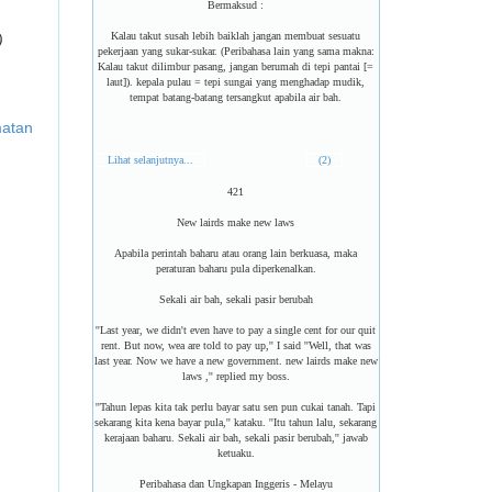
Bermaksud :
Kalau takut susah lebih baiklah jangan membuat sesuatu
)
pekerjaan yang sukar-sukar. (Peribahasa lain yang sama makna:
Kalau takut dilimbur pasang, jangan berumah di tepi pantai [=
laut]). kepala pulau = tepi sungai yang menghadap mudik,
tempat batang-batang tersangkut apabila air bah.
matan
Lihat selanjutnya...
(2)
421
New lairds make new laws
Apabila perintah baharu atau orang lain berkuasa, maka
peraturan baharu pula diperkenalkan.
Sekali air bah, sekali pasir berubah
''Last year, we didn't even have to pay a single cent for our quit
rent. But now, wea are told to pay up,'' I said ''Well, that was
last year. Now we have a new government. new lairds make new
laws ,'' replied my boss.
''Tahun lepas kita tak perlu bayar satu sen pun cukai tanah. Tapi
sekarang kita kena bayar pula,'' kataku. ''Itu tahun lalu, sekarang
kerajaan baharu. Sekali air bah, sekali pasir berubah,'' jawab
ketuaku.
Peribahasa dan Ungkapan Inggeris - Melayu