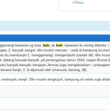
i-Pintar
ggenangi kawasan yg luas,
bah
, air
bah
: kawasan itu sering dilanda ~;
ngka; 2. banyak sangat: dlm musim menuai, ~ padi di kampung ini;memb
ma itu;membanjiri 1. menggenangi, mengempohi (sawah dll): dlm mus
njir, datang banyak-banyak: pd pertengahan tahun 1943, negeri Brunei diba
ebar) banyak-banyak: kerajaan Jerman juga mengeluarkan ~ propagand
 kerana banjir; 2. ki dipenuhi oleh (manusia, barang, dll).
melimpah; banjir: Dlm musim tengkujuh, kampung ini selalu saja didatan