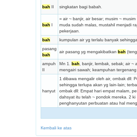
bah
II
singkatan bagi babah.
= air ~ banjir, air besar; musim ~ musi
bah
I
muda sudah malas, mustahil menjadi raj
pekerjaan.
bah
kumpulan air yg terlalu banyak sehingg
pasang
air pasang yg mengakibatkan
bah
(teng
bah
ampuh
Mn 1.
bah
, banjir, lembak, sebak; air ~ 
II
mengairi sawah; keampuhan tergenang o
1 dibawa mengalir oleh air, ombak dll: 
sehingga terlupa akan yg lain-lain; t
hanyut
ombak dll: Empat hari empat malam, 
dahsyat itu telah ~ pondok mereka. 2 k
penghanyutan perbuatan atau hal men
Kembali ke atas