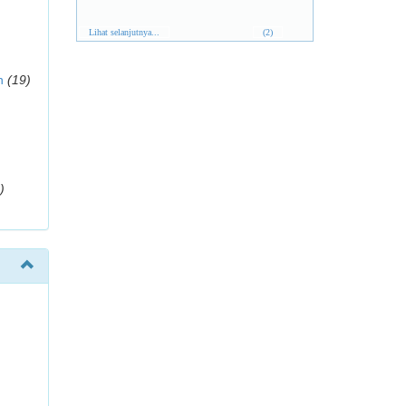
Lihat selanjutnya...
(2)
n
(19)
)