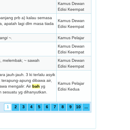
Kamus Dewan
Edisi Keempat
 panjang prb a) kalau semasa
Kamus Dewan
a, apatah lagi dlm masa tiada
Edisi Keempat
angi ~.
Kamus Pelajar
Kamus Dewan
Edisi Keempat
i, melembak; ~ sawah
Kamus Dewan
Edisi Keempat
 jauh-jauh. 3 ki terlalu asyik
 terapung-apung dibawa air,
Kamus Pelajar
wa mengalir: Air
bah
yg
Edisi Kedua
n sesuatu yg dihanyutkan.
1
2
3
4
5
6
7
8
9
10
...