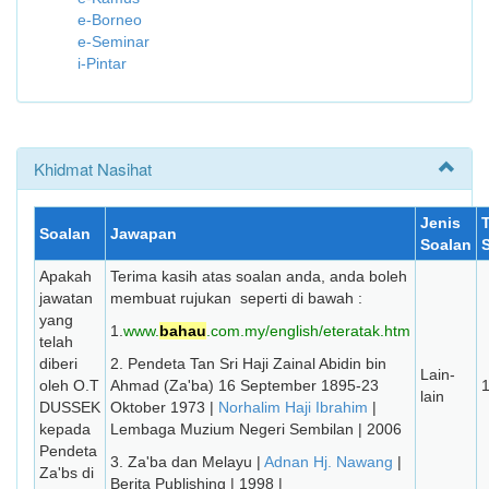
e-Borneo
e-Seminar
i-Pintar
Khidmat Nasihat
Jenis
T
Soalan
Jawapan
Soalan
Apakah
Terima kasih atas soalan anda, anda boleh
jawatan
membuat rujukan seperti di bawah :
yang
1.
www.
bahau
.com.my/english/eteratak.htm
telah
diberi
2. Pendeta Tan Sri Haji Zainal Abidin bin
Lain-
oleh O.T
Ahmad (Za'ba) 16 September 1895-23
lain
DUSSEK
Oktober 1973 |
Norhalim Haji Ibrahim
|
kepada
Lembaga Muzium Negeri Sembilan | 2006
Pendeta
3. Za'ba dan Melayu |
Adnan Hj. Nawang
|
Za'bs di
Berita Publishing | 1998 |