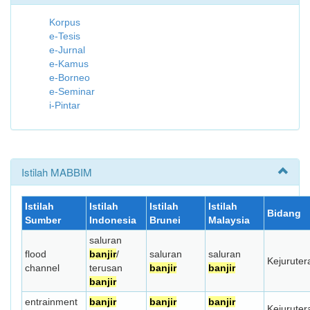
Korpus
e-Tesis
e-Jurnal
e-Kamus
e-Borneo
e-Seminar
i-Pintar
Istilah MABBIM
Istilah
Istilah
Istilah
Istilah
Bidang
Sumber
Indonesia
Brunei
Malaysia
saluran
flood
banjir
/
saluran
saluran
Kejuruter
channel
terusan
banjir
banjir
banjir
entrainment
banjir
banjir
banjir
Kejuruter