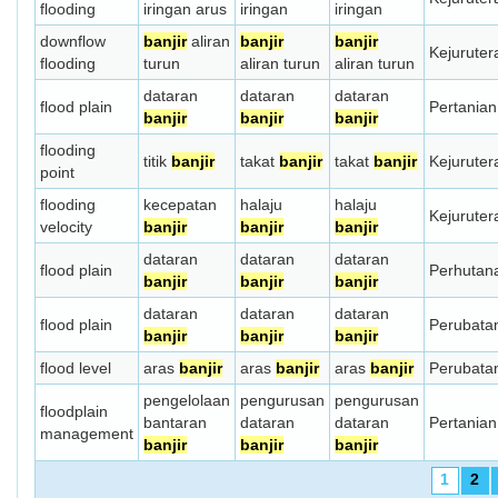
flooding
iringan arus
iringan
iringan
downflow
banjir
aliran
banjir
banjir
Kejuruter
flooding
turun
aliran turun
aliran turun
dataran
dataran
dataran
flood plain
Pertanian
banjir
banjir
banjir
flooding
titik
banjir
takat
banjir
takat
banjir
Kejuruter
point
flooding
kecepatan
halaju
halaju
Kejuruter
velocity
banjir
banjir
banjir
dataran
dataran
dataran
flood plain
Perhutan
banjir
banjir
banjir
dataran
dataran
dataran
flood plain
Perubata
banjir
banjir
banjir
flood level
aras
banjir
aras
banjir
aras
banjir
Perubata
pengelolaan
pengurusan
pengurusan
floodplain
bantaran
dataran
dataran
Pertanian
management
banjir
banjir
banjir
1
2