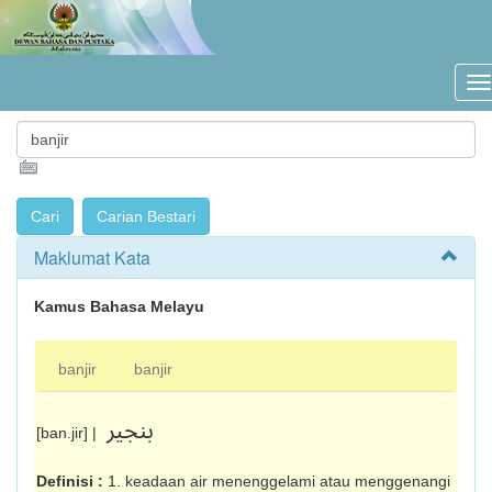
Maklumat Kata
Kamus Bahasa Melayu
banjir
banjir
بنجير
[ban.jir] |
Definisi :
1. keadaan air menenggelami atau menggenangi