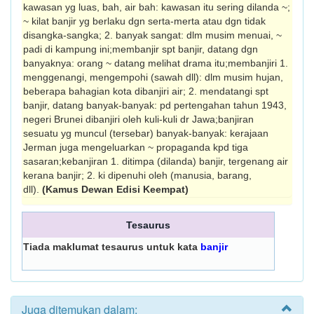
kawasan yg luas, bah, air bah: kawasan itu sering dilanda ~;
~ kilat banjir yg berlaku dgn serta-merta atau dgn tidak
disangka-sangka; 2. banyak sangat: dlm musim menuai, ~
padi di kampung ini;membanjir spt banjir, datang dgn
banyaknya: orang ~ datang melihat drama itu;membanjiri 1.
menggenangi, mengempohi (sawah dll): dlm musim hujan,
beberapa bahagian kota dibanjiri air; 2. mendatangi spt
banjir, datang banyak-banyak: pd pertengahan tahun 1943,
negeri Brunei dibanjiri oleh kuli-kuli dr Jawa;banjiran
sesuatu yg muncul (tersebar) banyak-banyak: kerajaan
Jerman juga mengeluarkan ~ propaganda kpd tiga
sasaran;kebanjiran 1. ditimpa (dilanda) banjir, tergenang air
kerana banjir; 2. ki dipenuhi oleh (manusia, barang,
dll).
(Kamus Dewan Edisi Keempat)
Tesaurus
Tiada maklumat tesaurus untuk kata
banjir
Juga ditemukan dalam: