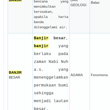
BANJIR
DAN
bencana yang
Balas
GEOLOGI
menimbulkan
kerosakan,
apabila harta
benda
ditenggelami air.
Banjir
besar
,
banjir
yang
berlaku pada
zaman Nabi Nuh
a.s. yang
BANJIR
AGAMA
Fenomena
BESAR
menenggelamkan
permukaan bumi
sehingga
menjadi lautan
besar.