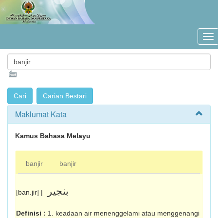
Maklumat Kata
Kamus Bahasa Melayu
banjir
banjir
بنجير
[ban.jir] |
Definisi :
1. keadaan air menenggelami atau menggenangi