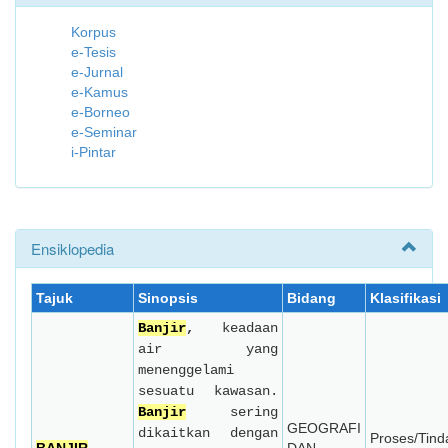
Korpus
e-Tesis
e-Jurnal
e-Kamus
e-Borneo
e-Seminar
i-Pintar
Ensiklopedia
Tajuk
Sinopsis
Bidang
Klasifikasi
Banjir
,
keadaan
air yang
menenggelami
sesuatu kawasan.
Banjir
sering
GEOGRAFI
dikaitkan dengan
Proses/Tind