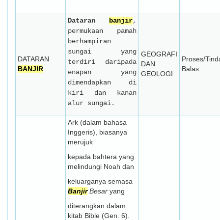
Dataran
banjir
,
permukaan pamah
berhampiran
sungai yang
GEOGRAFI
DATARAN
Proses/Tind
terdiri daripada
DAN
BANJIR
Balas
enapan yang
GEOLOGI
dimendapkan di
kiri dan kanan
alur sungai.
Ark (dalam bahasa
Inggeris), biasanya
merujuk
kepada bahtera yang
melindungi Noah dan
keluarganya semasa
Banjir
Besar
yang
diterangkan dalam
kitab Bible (Gen. 6).