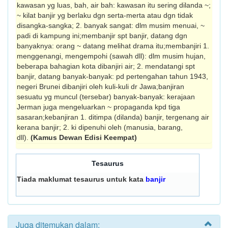
kawasan yg luas, bah, air bah: kawasan itu sering dilanda ~;
~ kilat banjir yg berlaku dgn serta-merta atau dgn tidak
disangka-sangka; 2. banyak sangat: dlm musim menuai, ~
padi di kampung ini;membanjir spt banjir, datang dgn
banyaknya: orang ~ datang melihat drama itu;membanjiri 1.
menggenangi, mengempohi (sawah dll): dlm musim hujan,
beberapa bahagian kota dibanjiri air; 2. mendatangi spt
banjir, datang banyak-banyak: pd pertengahan tahun 1943,
negeri Brunei dibanjiri oleh kuli-kuli dr Jawa;banjiran
sesuatu yg muncul (tersebar) banyak-banyak: kerajaan
Jerman juga mengeluarkan ~ propaganda kpd tiga
sasaran;kebanjiran 1. ditimpa (dilanda) banjir, tergenang air
kerana banjir; 2. ki dipenuhi oleh (manusia, barang,
dll).
(Kamus Dewan Edisi Keempat)
Tesaurus
Tiada maklumat tesaurus untuk kata
banjir
Juga ditemukan dalam: