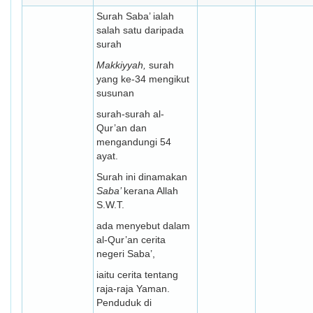
Surah Saba’ ialah
salah satu daripada
surah
Makkiyyah,
surah
yang ke-34 mengikut
susunan
surah-surah al-
Qur’an dan
mengandungi 54
ayat.
Surah ini dinamakan
Saba
’
kerana Allah
S.W.T.
ada menyebut dalam
al-Qur’an cerita
negeri Saba’,
iaitu cerita tentang
raja-raja Yaman.
Penduduk di