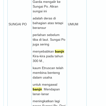
Garda mengalir ke
Sungai Po. Aliran
sungai ini
adalah deras di
bahagian atas tetapi
SUNGAI PO
UMUM
beransur
perlahan sebelum
tiba di laut. Sungai Po
juga sering
menyebabkan
banjir
.
Kira-kira pada tahun
300 M.,
kaum Etruscan telah
membina benteng
dalam usaha
untuk mengawal
banjir
. Mendapan
lanar-lanar
meningkatkan lagi
paras Sungai Po. Dari