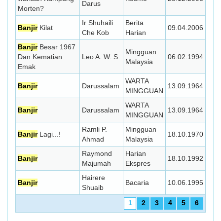
Darus
Morten?
Ir Shuhaili
Berita
Banjir
Kilat
09.04.2006
Che Kob
Harian
Banjir
Besar 1967
Mingguan
Dan Kematian
Leo A. W. S
06.02.1994
Malaysia
Emak
WARTA
Banjir
Darussalam
13.09.1964
MINGGUAN
WARTA
Banjir
Darussalam
13.09.1964
MINGGUAN
Ramli P.
Mingguan
Banjir
Lagi...!
18.10.1970
Ahmad
Malaysia
Raymond
Harian
Banjir
18.10.1992
Majumah
Ekspres
Hairere
Banjir
Bacaria
10.06.1995
Shuaib
1
2
3
4
5
6