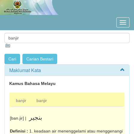
Maklumat Kata
Kamus Bahasa Melayu
banjir
banjir
بنجير
[ban.jir] |
Definisi :
1. keadaan air menenggelami atau menggenangi