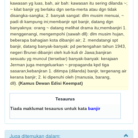
kawasan yg luas, bah, air bah: kawasan itu sering dilanda ~;
~ kilat banjir yg berlaku dgn serta-merta atau dgn tidak
disangka-sangka; 2. banyak sangat: dlm musim menuai, ~
padi di kampung ini;membanjir spt banjir, datang dgn
banyaknya: orang ~ datang melihat drama itu;membanjiri 1.
menggenangi, mengempohi (sawah dll): dlm musim hujan,
beberapa bahagian kota dibanjiri air; 2. mendatangi spt
banjir, datang banyak-banyak: pd pertengahan tahun 1943,
negeri Brunei dibanjiri oleh kuli-kuli dr Jawa;banjiran
sesuatu yg muncul (tersebar) banyak-banyak: kerajaan
Jerman juga mengeluarkan ~ propaganda kpd tiga
sasaran;kebanjiran 1. ditimpa (dilanda) banjir, tergenang air
kerana banjir; 2. ki dipenuhi oleh (manusia, barang,
dll).
(Kamus Dewan Edisi Keempat)
Tesaurus
Tiada maklumat tesaurus untuk kata
banjir
Juga ditemukan dalam: