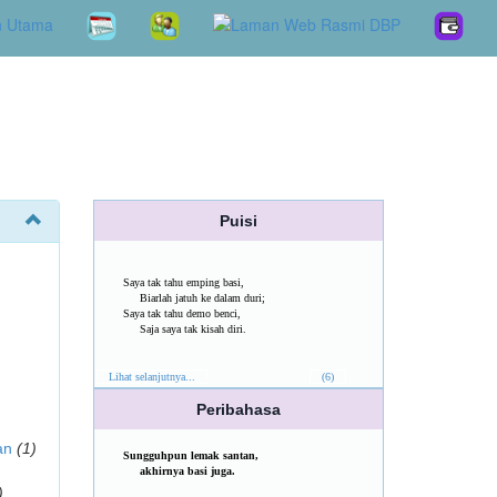
Puisi
Saya tak tahu emping basi,
Biarlah jatuh ke dalam duri;
Saya tak tahu demo benci,
Saja saya tak kisah diri.
Lihat selanjutnya...
(6)
Peribahasa
an
(1)
Sungguhpun lemak santan,
akhirnya basi juga.
)