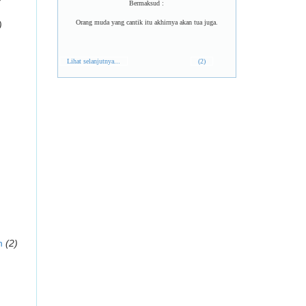
Bermaksud :
Orang muda yang cantik itu akhirnya akan tua juga.
)
Lihat selanjutnya...
(2)
n
(2)