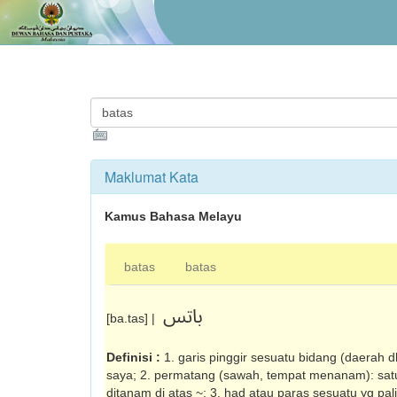
Maklumat Kata
Kamus Bahasa Melayu
batas
batas
باتس
[ba.tas] |
Definisi :
1. garis pinggir sesuatu bidang (daerah dl
saya; 2. permatang (sawah, tempat menanam): satu 
ditanam di atas ~; 3. had atau paras sesuatu yg pal