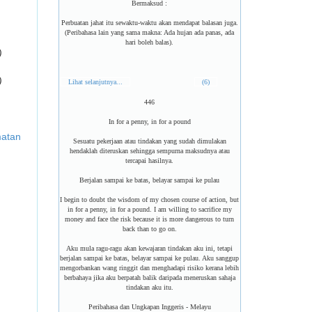
Bermaksud :
Perbuatan jahat itu sewaktu-waktu akan mendapat balasan juga.
(Peribahasa lain yang sama makna: Ada hujan ada panas, ada
hari boleh balas).
)
)
Lihat selanjutnya...
(6)
446
In for a penny, in for a pound
matan
Sesuatu pekerjaan atau tindakan yang sudah dimulakan
hendaklah diteruskan sehingga sempurna maksudnya atau
tercapai hasilnya.
Berjalan sampai ke batas, belayar sampai ke pulau
I begin to doubt the wisdom of my chosen course of action, but
in for a penny, in for a pound. I am willing to sacrifice my
money and face the risk because it is more dangerous to turn
back than to go on.
Aku mula ragu-ragu akan kewajaran tindakan aku ini, tetapi
berjalan sampai ke batas, belayar sampai ke pulau. Aku sanggup
mengorbankan wang ringgit dan menghadapi risiko kerana lebih
berbahaya jika aku berpatah balik daripada meneruskan sahaja
tindakan aku itu.
Peribahasa dan Ungkapan Inggeris - Melayu