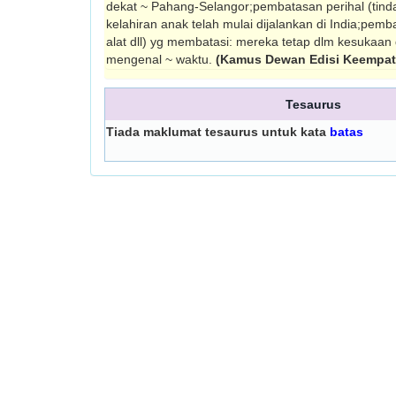
dekat ~ Pahang-Selangor;pembatasan perihal (tind
kelahiran anak telah mulai dijalankan di India;pemb
alat dll) yg membatasi: mereka tetap dlm kesukaan
mengenal ~ waktu.
(Kamus Dewan Edisi Keempat
Tesaurus
Tiada maklumat tesaurus untuk kata
batas