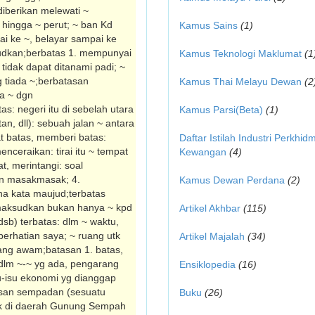
diberikan melewati ~
 hingga ~ perut; ~ ban Kd
Kamus Sains
(1)
ai ke ~, belayar sampai ke
udkan;berbatas 1. mempunyai
Kamus Teknologi Maklumat
(1
tidak dapat ditanami padi; ~
g tiada ~;berbatasan
Kamus Thai Melayu Dewan
(2
a ~ dgn
: negeri itu di sebelah utara
Kamus Parsi(Beta)
(1)
an, dll): sebuah jalan ~ antara
 batas, memberi batas:
Daftar Istilah Industri Perkhid
nceraikan: tirai itu ~ tempat
Kewangan
(4)
, merintangi: soal
n masakmasak; 4.
Kamus Dewan Perdana
(2)
na kata maujud;terbatas
a maksudkan bukan hanya ~ kpd
Artikel Akhbar
(115)
sb) terbatas: dlm ~ waktu,
rhatian saya; ~ ruang utk
Artikel Majalah
(34)
ang awam;batasan 1. batas,
dlm ~-~ yg ada, pengarang
Ensiklopedia
(16)
u-isu ekonomi yg dianggap
tasan sempadan (sesuatu
Buku
(26)
ak di daerah Gunung Sempah