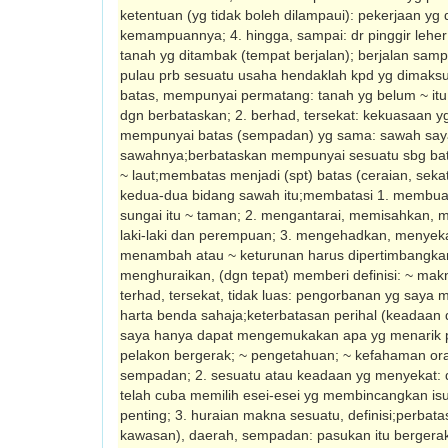
ketentuan (yg tidak boleh dilampaui): pekerjaan yg 
kemampuannya; 4. hingga, sampai: dr pinggir leher
tanah yg ditambak (tempat berjalan); berjalan samp
pulau prb sesuatu usaha hendaklah kpd yg dimaks
batas, mempunyai permatang: tanah yg belum ~ itu 
dgn berbataskan; 2. berhad, tersekat: kekuasaan y
mempunyai batas (sempadan) yg sama: sawah say
sawahnya;berbataskan mempunyai sesuatu sbg batas
~ laut;membatas menjadi (spt) batas (ceraian, sekat
kedua-dua bidang sawah itu;membatasi 1. membuat
sungai itu ~ taman; 2. mengantarai, memisahkan, me
laki-laki dan perempuan; 3. mengehadkan, menyekat
menambah atau ~ keturunan harus dipertimbangka
menghuraikan, (dgn tepat) memberi definisi: ~ mak
terhad, tersekat, tidak luas: pengorbanan yg say
harta benda sahaja;keterbatasan perihal (keadaan d
saya hanya dapat mengemukakan apa yg menarik pe
pelakon bergerak; ~ pengetahuan; ~ kefahaman or
sempadan; 2. sesuatu atau keadaan yg menyekat: 
telah cuba memilih esei-esei yg membincangkan is
penting; 3. huraian makna sesuatu, definisi;perba
kawasan), daerah, sempadan: pasukan itu berger