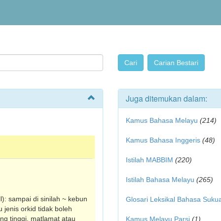
Juga ditemukan dalam:
Kamus Bahasa Melayu
(214)
Kamus Bahasa Inggeris
(48)
Istilah MABBIM
(220)
Istilah Bahasa Melayu
(265)
l): sampai di sinilah ~ kebun
Glosari Leksikal Bahasa Suku
jenis orkid tidak boleh
ing tinggi, matlamat atau
Kamus Melayu Parsi
(1)