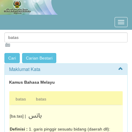
Maklumat Kata
Kamus Bahasa Melayu
batas
batas
باتس
[ba.tas] |
Definisi :
1. garis pinggir sesuatu bidang (daerah dll):