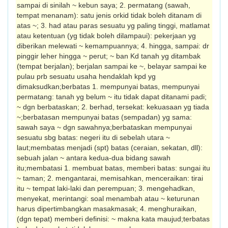
sampai di sinilah ~ kebun saya; 2. permatang (sawah,
tempat menanam): satu jenis orkid tidak boleh ditanam di
atas ~; 3. had atau paras sesuatu yg paling tinggi, matlamat
atau ketentuan (yg tidak boleh dilampaui): pekerjaan yg
diberikan melewati ~ kemampuannya; 4. hingga, sampai: dr
pinggir leher hingga ~ perut; ~ ban Kd tanah yg ditambak
(tempat berjalan); berjalan sampai ke ~, belayar sampai ke
pulau prb sesuatu usaha hendaklah kpd yg
dimaksudkan;berbatas 1. mempunyai batas, mempunyai
permatang: tanah yg belum ~ itu tidak dapat ditanami padi;
~ dgn berbataskan; 2. berhad, tersekat: kekuasaan yg tiada
~;berbatasan mempunyai batas (sempadan) yg sama:
sawah saya ~ dgn sawahnya;berbataskan mempunyai
sesuatu sbg batas: negeri itu di sebelah utara ~
laut;membatas menjadi (spt) batas (ceraian, sekatan, dll):
sebuah jalan ~ antara kedua-dua bidang sawah
itu;membatasi 1. membuat batas, memberi batas: sungai itu
~ taman; 2. mengantarai, memisahkan, menceraikan: tirai
itu ~ tempat laki-laki dan perempuan; 3. mengehadkan,
menyekat, merintangi: soal menambah atau ~ keturunan
harus dipertimbangkan masakmasak; 4. menghuraikan,
(dgn tepat) memberi definisi: ~ makna kata maujud;terbatas