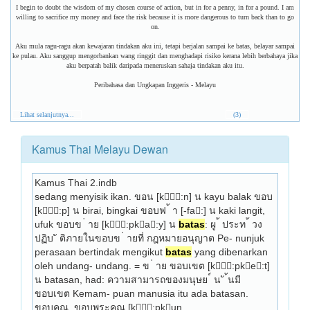
I begin to doubt the wisdom of my chosen course of action, but in for a penny, in for a pound. I am
willing to sacrifice my money and face the risk because it is more dangerous to turn back than to go
on.
Aku mula ragu-ragu akan kewajaran tindakan aku ini, tetapi berjalan sampai ke batas, belayar sampai
ke pulau. Aku sanggup mengorbankan wang ringgit dan menghadapi risiko kerana lebih berbahaya jika
aku berpatah balik daripada meneruskan sahaja tindakan aku itu.
Peribahasa dan Ungkapan Inggeris - Melayu
Lihat selanjutnya...
(3)
Kamus Thai Melayu Dewan
Kamus Thai 2.indb
sedang menyisik ikan. ขอน [k:n] น kayu balak ขอบ 
[k:p] น birai, bingkai ขอบฟ ้ า [-fa:] น kaki langit, 
ufuk ขอบข ่ าย [k:pka:y] น 
batas
: ผู ้ ประท ้ วง 
ปฏิบ ั ติภายในขอบข ่ ายที่ กฎหมายอนุญาต Pe- nunjuk 
perasaan bertindak mengikut 
batas
 yang dibenarkan 
oleh undang- undang. = ข ่ าย ขอบเขต [k:pke:t] 
น batasan, had: ความสามารถของมนุษย ์ น ั ้นมี
ขอบเขต Kemam- puan manusia itu ada batasan. 
ขอบคุณ, ขอบพระคุณ [k:pkun 