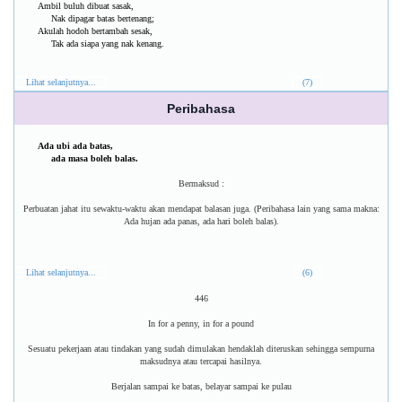
Ambil buluh dibuat sasak,
Nak dipagar batas bertenang;
Akulah hodoh bertambah sesak,
Tak ada siapa yang nak kenang.
Lihat selanjutnya...
(7)
Peribahasa
Ada ubi ada batas,
ada masa boleh balas.
Bermaksud :
Perbuatan jahat itu sewaktu-waktu akan mendapat balasan juga. (Peribahasa lain yang sama makna:
Ada hujan ada panas, ada hari boleh balas).
Lihat selanjutnya...
(6)
446
In for a penny, in for a pound
Sesuatu pekerjaan atau tindakan yang sudah dimulakan hendaklah diteruskan sehingga sempurna
maksudnya atau tercapai hasilnya.
Berjalan sampai ke batas, belayar sampai ke pulau