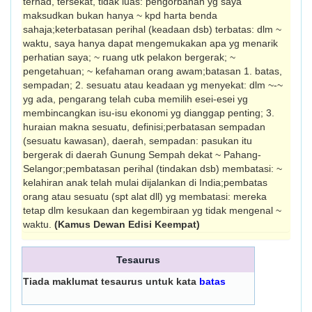
terhad, tersekat, tidak luas: pengorbanan yg saya
maksudkan bukan hanya ~ kpd harta benda
sahaja;keterbatasan perihal (keadaan dsb) terbatas: dlm ~
waktu, saya hanya dapat mengemukakan apa yg menarik
perhatian saya; ~ ruang utk pelakon bergerak; ~
pengetahuan; ~ kefahaman orang awam;batasan 1. batas,
sempadan; 2. sesuatu atau keadaan yg menyekat: dlm ~-~
yg ada, pengarang telah cuba memilih esei-esei yg
membincangkan isu-isu ekonomi yg dianggap penting; 3.
huraian makna sesuatu, definisi;perbatasan sempadan
(sesuatu kawasan), daerah, sempadan: pasukan itu
bergerak di daerah Gunung Sempah dekat ~ Pahang-
Selangor;pembatasan perihal (tindakan dsb) membatasi: ~
kelahiran anak telah mulai dijalankan di India;pembatas
orang atau sesuatu (spt alat dll) yg membatasi: mereka
tetap dlm kesukaan dan kegembiraan yg tidak mengenal ~
waktu.
(Kamus Dewan Edisi Keempat)
Tesaurus
Tiada maklumat tesaurus untuk kata
batas