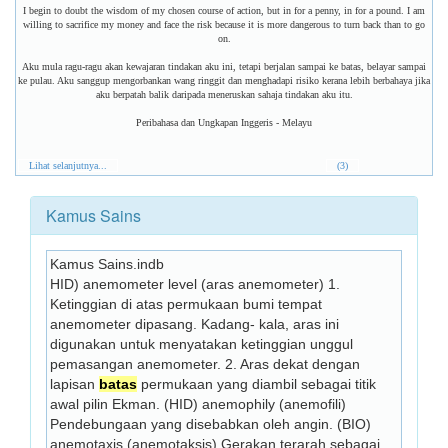
I begin to doubt the wisdom of my chosen course of action, but in for a penny, in for a pound. I am
willing to sacrifice my money and face the risk because it is more dangerous to turn back than to go
on.
Aku mula ragu-ragu akan kewajaran tindakan aku ini, tetapi berjalan sampai ke batas, belayar sampai
ke pulau. Aku sanggup mengorbankan wang ringgit dan menghadapi risiko kerana lebih berbahaya jika
aku berpatah balik daripada meneruskan sahaja tindakan aku itu.
Peribahasa dan Ungkapan Inggeris - Melayu
Lihat selanjutnya...
(3)
Kamus Sains
Kamus Sains.indb
HID) anemometer level (aras anemometer) 1. 
Ketinggian di atas permukaan bumi tempat 
anemometer dipasang. Kadang- kala, aras ini 
digunakan untuk menyatakan ketinggian unggul 
pemasangan anemometer. 2. Aras dekat dengan 
lapisan 
batas
 permukaan yang diambil sebagai titik 
awal pilin Ekman. (HID) anemophily (anemofili) 
Pendebungaan yang disebabkan oleh angin. (BIO) 
anemotaxis (anemotaksis) Gerakan terarah sebagai 