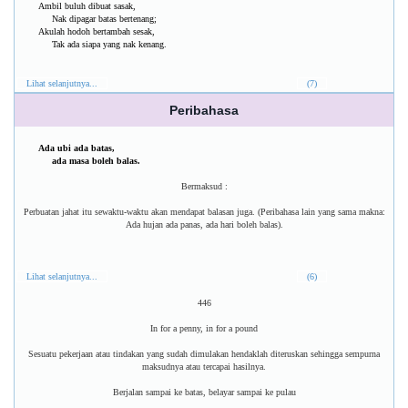
Ambil buluh dibuat sasak,
Nak dipagar batas bertenang;
Akulah hodoh bertambah sesak,
Tak ada siapa yang nak kenang.
Lihat selanjutnya...
(7)
Peribahasa
Ada ubi ada batas,
ada masa boleh balas.
Bermaksud :
Perbuatan jahat itu sewaktu-waktu akan mendapat balasan juga. (Peribahasa lain yang sama makna:
Ada hujan ada panas, ada hari boleh balas).
Lihat selanjutnya...
(6)
446
In for a penny, in for a pound
Sesuatu pekerjaan atau tindakan yang sudah dimulakan hendaklah diteruskan sehingga sempurna
maksudnya atau tercapai hasilnya.
Berjalan sampai ke batas, belayar sampai ke pulau