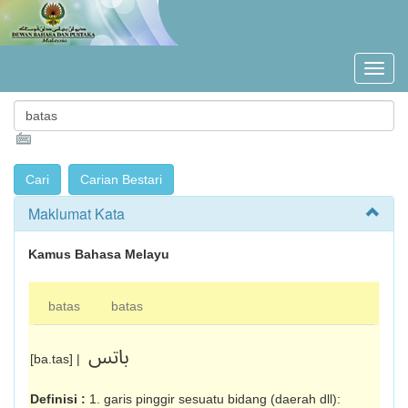
Maklumat Kata
Kamus Bahasa Melayu
batas
batas
باتس
[ba.tas] |
Definisi :
1. garis pinggir sesuatu bidang (daerah dll):