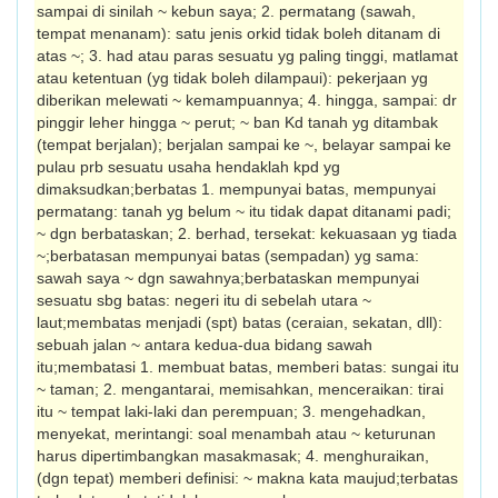
sampai di sinilah ~ kebun saya; 2. permatang (sawah,
tempat menanam): satu jenis orkid tidak boleh ditanam di
atas ~; 3. had atau paras sesuatu yg paling tinggi, matlamat
atau ketentuan (yg tidak boleh dilampaui): pekerjaan yg
diberikan melewati ~ kemampuannya; 4. hingga, sampai: dr
pinggir leher hingga ~ perut; ~ ban Kd tanah yg ditambak
(tempat berjalan); berjalan sampai ke ~, belayar sampai ke
pulau prb sesuatu usaha hendaklah kpd yg
dimaksudkan;berbatas 1. mempunyai batas, mempunyai
permatang: tanah yg belum ~ itu tidak dapat ditanami padi;
~ dgn berbataskan; 2. berhad, tersekat: kekuasaan yg tiada
~;berbatasan mempunyai batas (sempadan) yg sama:
sawah saya ~ dgn sawahnya;berbataskan mempunyai
sesuatu sbg batas: negeri itu di sebelah utara ~
laut;membatas menjadi (spt) batas (ceraian, sekatan, dll):
sebuah jalan ~ antara kedua-dua bidang sawah
itu;membatasi 1. membuat batas, memberi batas: sungai itu
~ taman; 2. mengantarai, memisahkan, menceraikan: tirai
itu ~ tempat laki-laki dan perempuan; 3. mengehadkan,
menyekat, merintangi: soal menambah atau ~ keturunan
harus dipertimbangkan masakmasak; 4. menghuraikan,
(dgn tepat) memberi definisi: ~ makna kata maujud;terbatas