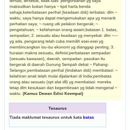
terhad, tersekat, tidak luas: pengorbanan yg saya
maksudkan bukan hanya ~ kpd harta benda
sahaja;keterbatasan perihal (keadaan dsb) terbatas: dlm ~
waktu, saya hanya dapat mengemukakan apa yg menarik
perhatian saya; ~ ruang utk pelakon bergerak; ~
pengetahuan; ~ kefahaman orang awam;batasan 1. batas,
sempadan; 2. sesuatu atau keadaan yg menyekat: dlm ~-~
yg ada, pengarang telah cuba memilih esei-esei yg
membincangkan isu-isu ekonomi yg dianggap penting; 3.
huraian makna sesuatu, definisi;perbatasan sempadan
(sesuatu kawasan), daerah, sempadan: pasukan itu
bergerak di daerah Gunung Sempah dekat ~ Pahang-
Selangor;pembatasan perihal (tindakan dsb) membatasi: ~
kelahiran anak telah mulai dijalankan di India;pembatas
orang atau sesuatu (spt alat dll) yg membatasi: mereka
tetap dlm kesukaan dan kegembiraan yg tidak mengenal ~
waktu.
(Kamus Dewan Edisi Keempat)
Tesaurus
Tiada maklumat tesaurus untuk kata
batas