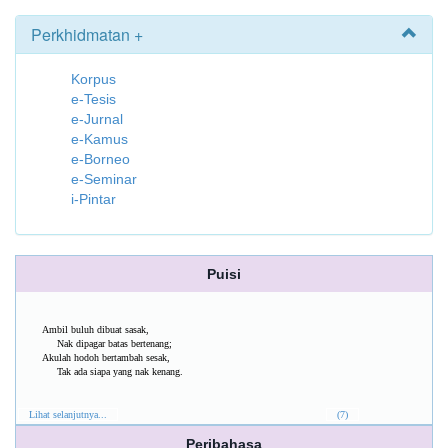
Perkhidmatan +
Korpus
e-Tesis
e-Jurnal
e-Kamus
e-Borneo
e-Seminar
i-Pintar
Puisi
Ambil buluh dibuat sasak,
Nak dipagar batas bertenang;
Akulah hodoh bertambah sesak,
Tak ada siapa yang nak kenang.
Lihat selanjutnya...
(7)
Peribahasa