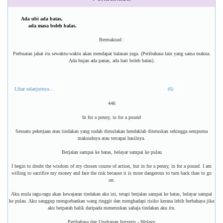
Ada ubi ada batas,
ada masa boleh balas.
Bermaksud :
Perbuatan jahat itu sewaktu-waktu akan mendapat balasan juga. (Peribahasa lain yang sama makna:
Ada hujan ada panas, ada hari boleh balas).
Lihat selanjutnya...
(6)
446
In for a penny, in for a pound
Sesuatu pekerjaan atau tindakan yang sudah dimulakan hendaklah diteruskan sehingga sempurna
maksudnya atau tercapai hasilnya.
Berjalan sampai ke batas, belayar sampai ke pulau
I begin to doubt the wisdom of my chosen course of action, but in for a penny, in for a pound. I am
willing to sacrifice my money and face the risk because it is more dangerous to turn back than to go
on.
Aku mula ragu-ragu akan kewajaran tindakan aku ini, tetapi berjalan sampai ke batas, belayar sampai
ke pulau. Aku sanggup mengorbankan wang ringgit dan menghadapi risiko kerana lebih berbahaya jika
aku berpatah balik daripada meneruskan sahaja tindakan aku itu.
Peribahasa dan Ungkapan Inggeris - Melayu