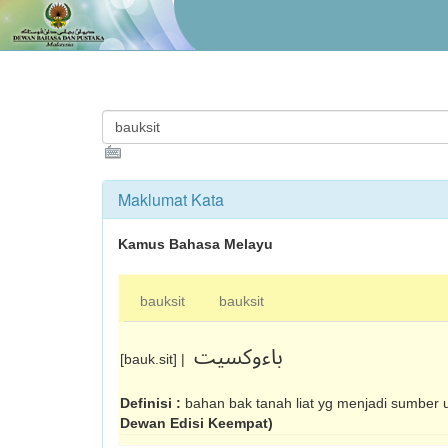
Maklumat Kata
Kamus Bahasa Melayu
bauksit
bauksit
باءوکسيت
[bauk.sit] |
Definisi :
bahan bak tanah liat yg menjadi sumber
Dewan Edisi Keempat)