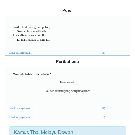
Puisi
Encik Daud pulang dari pekan,
Sampai hilir mudik ada;
Benar diraut yang mana ikan,
Di mana pokok di situ ada.
Lihat selanjutnya...
(3)
Peribahasa
Mana ada buluh tidak berbuku?
Bermaksud :
Tak ada sesuatu yang sempurna benar.
Lihat selanjutnya...
(3)
Lihat selanjutnya...
(1)
Kamus Thai Melayu Dewan