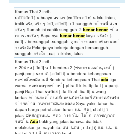
Kamus Thai 2.indb
rake:] น buaya จราจร [cara:c:n] น lalu lintas, 
trafik จริง, จริง ๆ [ci, cici] ว 1 sungguh: บ ้ านนี้ สวย
จริง ๆ Rumah ini cantik sung­ guh. 2 
benar
-
benar
: พ ่ อ
เขารวยจริง ๆ Bapa­ nya 
benar
-
benar
 kaya. จริงจัง [-
ca] ว bersungguh-sungguh: ลูกจ ้ างของเขาทำงานอย ่ 
างจริงจัง Pekerja­nya bekerja dengan bersungguh-
sungguh. จริงใจ [-cai] ว ikhlas, tulus 
Kamus Thai 2.indb
ธ 204 ธง [to] น 1 bendera 2 (พระบรมวงศานุวงศ ์ ) 
panji-panji ธงชาติ [-ca:t] น bendera kebangsaan: 
ธงชาติไทยมีสามสี Bendera kebangsaan Thai 
ada
 tiga 
warna. ธงพระครุฑพ ่ าห ์ [-prakrutpa:] น panji-
panji Raja Thai ธนบัตร [tanabat] น wang 
kertas: ท ่ านจะต ้ องเตรียมธนบัตรใบละยี่ สิบบาทสำหรับ 
จ ่ ายค ่ าผ ่ านทาง ำมันจะลดลง Saya yakin tahun ha- 
dapan harga petrol akan turun. แน ่ ชัด [-cat] ว 
jelas: มีหลักฐานแน ่ ชัดว ่ า เขาไม ่ ได ้ ก ่ ออาชญากร
รมนั ้ น 
Ada
 bukti yang jelas bahawa dia tidak 
melakukan je- nayah itu. แน ่ นอน [-n:n] ดู แน ่ แน ่ น 
[nε:n] ว 1 (เงื ่ อน เวลา) ketat 